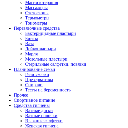
Магнитотерапия
Массажеры
Стетоскопы
Термометры
Тонометры
Перевязочные средства
Бактерицидные пластыри
Бинты
Вата
Лейкопластыри
Марля
Мозольные пластыри
Стерильные салфетки, повязки
Планирование семьи
Гели-смазки
Презервативы
Спирали
Тесты на беременность
Прочее
Спортивное питание
Средства гигиены
Ватные диски
Ватные палочки
Влажные салфетки
Женская гигиена