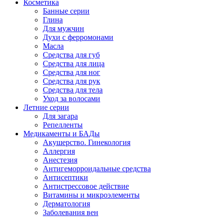
Косметика
Банные серии
Глина
Для мужчин
Духи с ферромонами
Масла
Средства для губ
Средства для лица
Средства для ног
Средства для рук
Средства для тела
Уход за волосами
Летние серии
Для загара
Репелленты
Медикаменты и БАДы
Акушерство. Гинекология
Аллергия
Анестезия
Антигеморроидальные средства
Антисептики
Антистрессовое действие
Витамины и микроэлементы
Дерматология
Заболевания вен