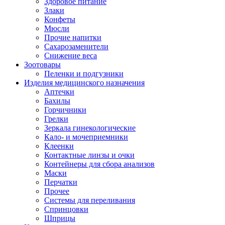
Здоровое питание
Злаки
Конфеты
Мюсли
Прочие напитки
Сахарозаменители
Снижение веса
Зоотовары
Пеленки и подгузники
Изделия медицинского назначения
Аптечки
Бахилы
Горчичники
Грелки
Зеркала гинекологические
Кало- и мочеприемники
Клеенки
Контактные линзы и очки
Контейнеры для сбора анализов
Маски
Перчатки
Прочее
Системы для переливания
Спринцовки
Шприцы