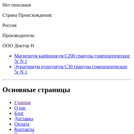
Нет описания
Страна Происхождения:
Россия
Производитель:
ООО Доктор Н
Магнезиум карбоникум С200 гранулы гомеопатические
5г N 1
Эупаториум пурпуреум С30 гранулы гомеопатические
5г N 1
Основные
страницы
Главная
О нас
Блог
Доставка
Оплата
Контакты