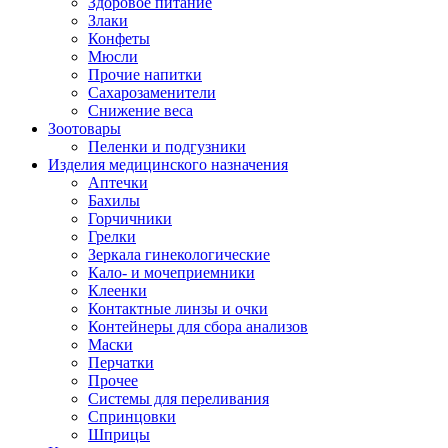
Здоровое питание
Злаки
Конфеты
Мюсли
Прочие напитки
Сахарозаменители
Снижение веса
Зоотовары
Пеленки и подгузники
Изделия медицинского назначения
Аптечки
Бахилы
Горчичники
Грелки
Зеркала гинекологические
Кало- и мочеприемники
Клеенки
Контактные линзы и очки
Контейнеры для сбора анализов
Маски
Перчатки
Прочее
Системы для переливания
Спринцовки
Шприцы