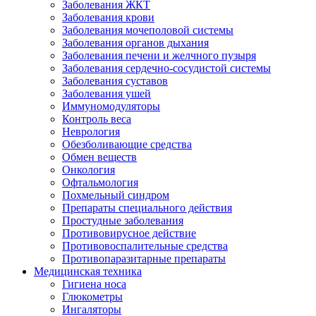
Заболевания ЖКТ
Заболевания крови
Заболевания мочеполовой системы
Заболевания органов дыхания
Заболевания печени и желчного пузыря
Заболевания сердечно-сосудистой системы
Заболевания суставов
Заболевания ушей
Иммуномодуляторы
Контроль веса
Неврология
Обезболивающие средства
Обмен веществ
Онкология
Офтальмология
Похмельный синдром
Препараты специального действия
Простудные заболевания
Противовирусное действие
Противовоспалительные средства
Противопаразитарные препараты
Медицинская техника
Гигиена носа
Глюкометры
Ингаляторы