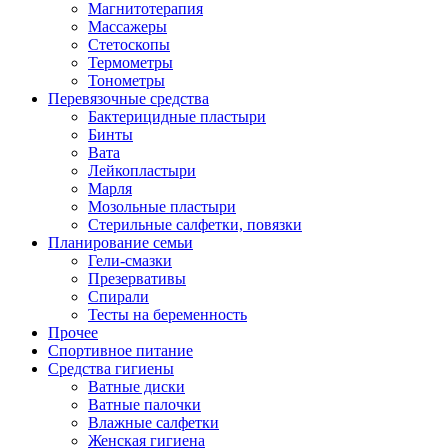
Магнитотерапия
Массажеры
Стетоскопы
Термометры
Тонометры
Перевязочные средства
Бактерицидные пластыри
Бинты
Вата
Лейкопластыри
Марля
Мозольные пластыри
Стерильные салфетки, повязки
Планирование семьи
Гели-смазки
Презервативы
Спирали
Тесты на беременность
Прочее
Спортивное питание
Средства гигиены
Ватные диски
Ватные палочки
Влажные салфетки
Женская гигиена