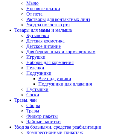
Мыло
Носовые платки
От пота
Растворы для контактных линз
Уход за полостью рта
Товары для мамы и малыша
Бутылочки
Детская косметика
Детское питание
Для беременных и кормящих мам
Игрушки
Наборы для кормления
Пеленки
Подгузники
Все подгузники
Подгузники для плавания
Пустышки
Соски
Травы, чаи
Сборы
Травы
Фильтр-пакеты
Чайные напитки
Уход за больными, средства реабилитации
Компрессионный трикотаж