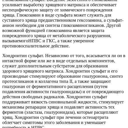
усиливает выработку хрящевого матрикса и обеспечивает
неспецифическую защиту от химического повреждения
хряща. Глюкозамин в виде сульфата может служить для
суставного хряща предшественником гексозамина, а сульфат-
анион необходим для синтеза гликозаминогликанов. Другой
возможной функцией глюкозамина является защита
поврежденного хряща от метаболического разрушения,
вызываемогоНПВС и ГКС, а также умеренное
противовоспалительное действие.
Хондроитин сульфат. Независимо от того, всасывается ли он в
интактной форме или же в виде отдельных компонентов,
служит дополнительным субстратом для образования
здорового хрящевого матрикса. Хондроитин сульфат и его
производные стимулируют образование гиалуронона, синтез
протеогликанов и коллагена типа II, а также защищают
гиалуронан от ферментативного расщепления (путем
подавления активности гиалуронидазы) и от повреждающего
действия свободных радикалов. Хондроитин сульфат
поддерживает вязкость синовиальной жидкости, стимулирует
механизмы репарации хряща и подавляет активность тех
ферментов (эластаза, гиалуронидаза), которые расщепляют
хрящ. Хондроитин сульфат при лечении остеоартрита
облегчает симптомы этого заболевания и уменьшает
потребность в НПВС.