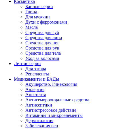
Косметика
Банные серии
Глина
Для мужчин
Духи с ферромонами
Масла
Средства для губ
Средства для лица
Средства для ног
Средства для рук
Средства для тела
Уход за волосами
Летние серии
Для загара
Репелленты
Медикаменты и БАДы
Акушерство. Гинекология
Аллергия
Анестезия
Антигеморроидальные средства
Антисептики
Антистрессовое действие
Витамины и микроэлементы
Дерматология
Заболевания вен