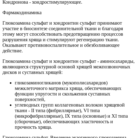
Кондронова - хондростимулирующее.
Фармакодинамика
Глюкозамина сульфат и хондроитин сульфат принимают
участие в биосинтезе соединительной ткани и благодаря
этому могут способствовать предотвращению процессов
разрушения хряща и стимулируют регенерацию ткани.
Оказывают противовоспалительное и обезболивающее
действие.
Глюкозамина сульфат и хондроитин сульфат - аминосахариды,
являющиеся структурной основой хрящей межпозвоночных
дисков и суставных хрящей:
гликозаминогликанов (мукополисахаридов)
межклеточного матрикса хряща, обеспечивающих
функции упругости и скольжения суставных
поверхностей,
углеводных групп коллагеновых волокон хрящевой
ткани - II типа (фибриллярные), VI типа
(микрофибриллярные), IX типа (основные) и XI типа
(сборочные), обеспечивающих эластичность и
прочность хряща.
Глюкозамина сульфат. Введение экзогенного глюкозамина