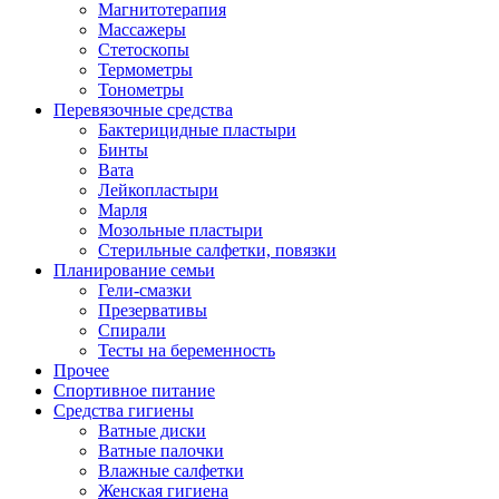
Магнитотерапия
Массажеры
Стетоскопы
Термометры
Тонометры
Перевязочные средства
Бактерицидные пластыри
Бинты
Вата
Лейкопластыри
Марля
Мозольные пластыри
Стерильные салфетки, повязки
Планирование семьи
Гели-смазки
Презервативы
Спирали
Тесты на беременность
Прочее
Спортивное питание
Средства гигиены
Ватные диски
Ватные палочки
Влажные салфетки
Женская гигиена