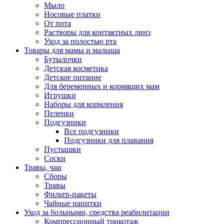
Мыло
Носовые платки
От пота
Растворы для контактных линз
Уход за полостью рта
Товары для мамы и малыша
Бутылочки
Детская косметика
Детское питание
Для беременных и кормящих мам
Игрушки
Наборы для кормления
Пеленки
Подгузники
Все подгузники
Подгузники для плавания
Пустышки
Соски
Травы, чаи
Сборы
Травы
Фильтр-пакеты
Чайные напитки
Уход за больными, средства реабилитации
Компрессионный трикотаж