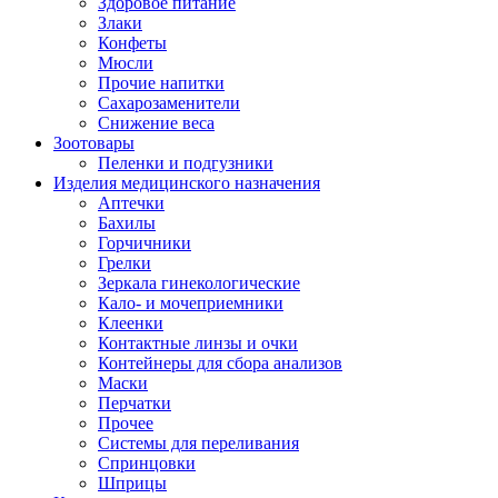
Здоровое питание
Злаки
Конфеты
Мюсли
Прочие напитки
Сахарозаменители
Снижение веса
Зоотовары
Пеленки и подгузники
Изделия медицинского назначения
Аптечки
Бахилы
Горчичники
Грелки
Зеркала гинекологические
Кало- и мочеприемники
Клеенки
Контактные линзы и очки
Контейнеры для сбора анализов
Маски
Перчатки
Прочее
Системы для переливания
Спринцовки
Шприцы