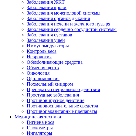
Заболевания ЖКТ
Заболевания крови
Заболевания мочеполовой системы
Заболевания органов дыхания
Заболевания печени и желчного пузыря
Заболевания сердечно-сосудистой системы
Заболевания суставов
Заболевания ушей
Иммуномодуляторы
Контроль веса
Неврология
Обезболивающие средства
Обмен веществ
Онкология
Офтальмология
Похмельный синдром
Препараты специального действия
Простудные заболевания
Противовирусное действие
Противовоспалительные средства
Противопаразитарные препараты
Медицинская техника
Гигиена носа
Глюкометры
Ингаляторы