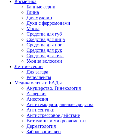
Косметика
Банные серии
Глина
Для мужчин
Духи с ферромонами
Масла
Средства для губ
Средства для лица
Средства для ног
Средства для рук
Средства для тела
Уход за волосами
Летние серии
Для загара
Репелленты
Медикаменты и БАДы
Акушерство. Гинекология
Аллергия
Анестезия
Антигеморроидальные средства
Антисептики
Антистрессовое действие
Витамины и микроэлементы
Дерматология
Заболевания вен