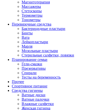
Магнитотерапия
Массажеры
Стетоскопы
Термометры
Тонометры
Перевязочные средства
Бактерицидные пластыри
Бинты
Вата
Лейкопластыри
Марля
Мозольные пластыри
Стерильные салфетки, повязки
Планирование семьи
Гели-смазки
Презервативы
Спирали
Тесты на беременность
Прочее
Спортивное питание
Средства гигиены
Ватные диски
Ватные палочки
Влажные салфетки
Женская гигиена