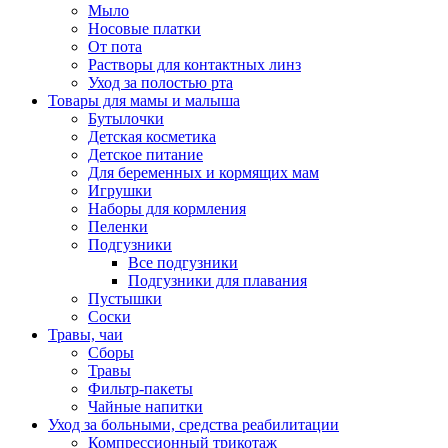
Мыло
Носовые платки
От пота
Растворы для контактных линз
Уход за полостью рта
Товары для мамы и малыша
Бутылочки
Детская косметика
Детское питание
Для беременных и кормящих мам
Игрушки
Наборы для кормления
Пеленки
Подгузники
Все подгузники
Подгузники для плавания
Пустышки
Соски
Травы, чаи
Сборы
Травы
Фильтр-пакеты
Чайные напитки
Уход за больными, средства реабилитации
Компрессионный трикотаж