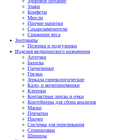
Здоровое питание
Злаки
Конфеты
Мюсли
Прочие напитки
Сахарозаменители
Снижение веса
Зоотовары
Пеленки и подгузники
Изделия медицинского назначения
Аптечки
Бахилы
Горчичники
Грелки
Зеркала гинекологические
Кало- и мочеприемники
Клеенки
Контактные линзы и очки
Контейнеры для сбора анализов
Маски
Перчатки
Прочее
Системы для переливания
Спринцовки
Шприцы