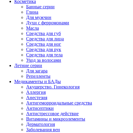
Косметика
Банные серии
Глина
Для мужчин
Духи с ферромонами
Масла
Средства для губ
Средства для лица
Средства для ног
Средства для рук
Средства для тела
Уход за волосами
Летние серии
Для загара
Репелленты
Медикаменты и БАДы
Акушерство. Гинекология
Аллергия
Анестезия
Антигеморроидальные средства
Антисептики
Антистрессовое действие
Витамины и микроэлементы
Дерматология
Заболевания вен