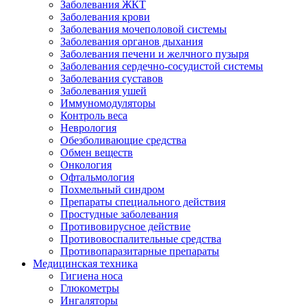
Заболевания ЖКТ
Заболевания крови
Заболевания мочеполовой системы
Заболевания органов дыхания
Заболевания печени и желчного пузыря
Заболевания сердечно-сосудистой системы
Заболевания суставов
Заболевания ушей
Иммуномодуляторы
Контроль веса
Неврология
Обезболивающие средства
Обмен веществ
Онкология
Офтальмология
Похмельный синдром
Препараты специального действия
Простудные заболевания
Противовирусное действие
Противовоспалительные средства
Противопаразитарные препараты
Медицинская техника
Гигиена носа
Глюкометры
Ингаляторы