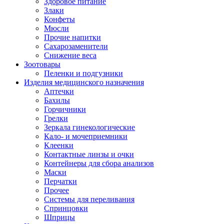
Здоровое питание
Злаки
Конфеты
Мюсли
Прочие напитки
Сахарозаменители
Снижение веса
Зоотовары
Пеленки и подгузники
Изделия медицинского назначения
Аптечки
Бахилы
Горчичники
Грелки
Зеркала гинекологические
Кало- и мочеприемники
Клеенки
Контактные линзы и очки
Контейнеры для сбора анализов
Маски
Перчатки
Прочее
Системы для переливания
Спринцовки
Шприцы