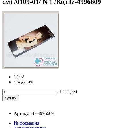
см) /0109-01/ N 1 /Код fz-4996609
1 292
Скидка 14%
1 111
руб
x
Артикул: fz-4996609
Информация