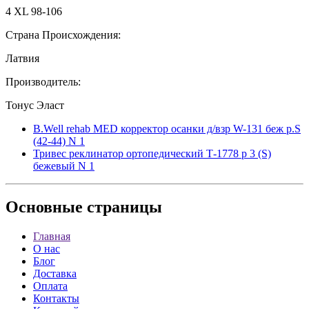
4 XL 98-106
Страна Происхождения:
Латвия
Производитель:
Тонус Эласт
B.Well rehab MED корректор осанки д/взр W-131 беж р.S
(42-44) N 1
Тривес реклинатор ортопедический Т-1778 р 3 (S)
бежевый N 1
Основные
страницы
Главная
О нас
Блог
Доставка
Оплата
Контакты