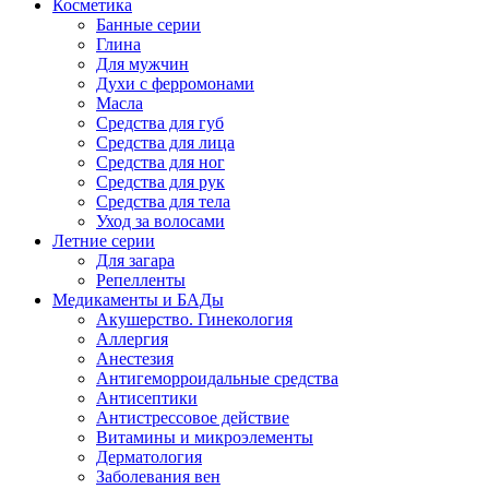
Косметика
Банные серии
Глина
Для мужчин
Духи с ферромонами
Масла
Средства для губ
Средства для лица
Средства для ног
Средства для рук
Средства для тела
Уход за волосами
Летние серии
Для загара
Репелленты
Медикаменты и БАДы
Акушерство. Гинекология
Аллергия
Анестезия
Антигеморроидальные средства
Антисептики
Антистрессовое действие
Витамины и микроэлементы
Дерматология
Заболевания вен