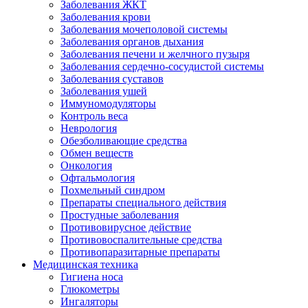
Заболевания ЖКТ
Заболевания крови
Заболевания мочеполовой системы
Заболевания органов дыхания
Заболевания печени и желчного пузыря
Заболевания сердечно-сосудистой системы
Заболевания суставов
Заболевания ушей
Иммуномодуляторы
Контроль веса
Неврология
Обезболивающие средства
Обмен веществ
Онкология
Офтальмология
Похмельный синдром
Препараты специального действия
Простудные заболевания
Противовирусное действие
Противовоспалительные средства
Противопаразитарные препараты
Медицинская техника
Гигиена носа
Глюкометры
Ингаляторы