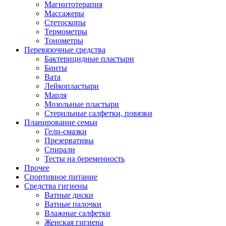
Магнитотерапия
Массажеры
Стетоскопы
Термометры
Тонометры
Перевязочные средства
Бактерицидные пластыри
Бинты
Вата
Лейкопластыри
Марля
Мозольные пластыри
Стерильные салфетки, повязки
Планирование семьи
Гели-смазки
Презервативы
Спирали
Тесты на беременность
Прочее
Спортивное питание
Средства гигиены
Ватные диски
Ватные палочки
Влажные салфетки
Женская гигиена