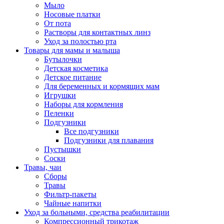
Мыло
Носовые платки
От пота
Растворы для контактных линз
Уход за полостью рта
Товары для мамы и малыша
Бутылочки
Детская косметика
Детское питание
Для беременных и кормящих мам
Игрушки
Наборы для кормления
Пеленки
Подгузники
Все подгузники
Подгузники для плавания
Пустышки
Соски
Травы, чаи
Сборы
Травы
Фильтр-пакеты
Чайные напитки
Уход за больными, средства реабилитации
Компрессионный трикотаж