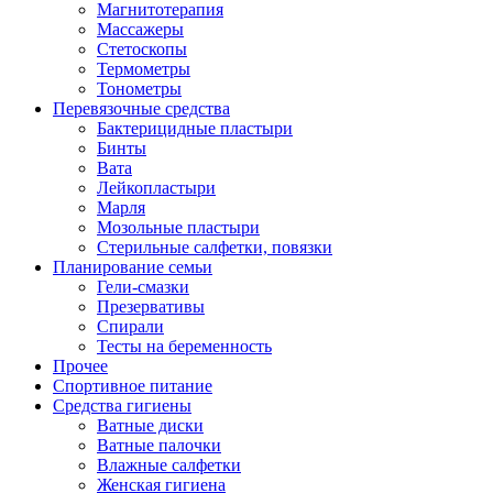
Магнитотерапия
Массажеры
Стетоскопы
Термометры
Тонометры
Перевязочные средства
Бактерицидные пластыри
Бинты
Вата
Лейкопластыри
Марля
Мозольные пластыри
Стерильные салфетки, повязки
Планирование семьи
Гели-смазки
Презервативы
Спирали
Тесты на беременность
Прочее
Спортивное питание
Средства гигиены
Ватные диски
Ватные палочки
Влажные салфетки
Женская гигиена