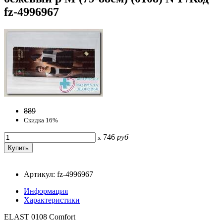
fz-4996967
889
Скидка 16%
746
руб
x
Артикул: fz-4996967
Информация
Характеристики
ELAST 0108 Comfort