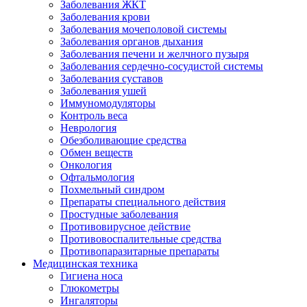
Заболевания ЖКТ
Заболевания крови
Заболевания мочеполовой системы
Заболевания органов дыхания
Заболевания печени и желчного пузыря
Заболевания сердечно-сосудистой системы
Заболевания суставов
Заболевания ушей
Иммуномодуляторы
Контроль веса
Неврология
Обезболивающие средства
Обмен веществ
Онкология
Офтальмология
Похмельный синдром
Препараты специального действия
Простудные заболевания
Противовирусное действие
Противовоспалительные средства
Противопаразитарные препараты
Медицинская техника
Гигиена носа
Глюкометры
Ингаляторы