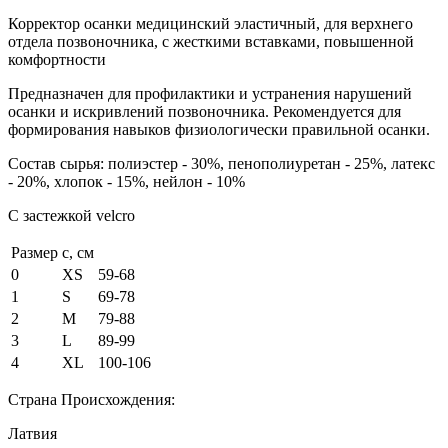
Корректор осанки медицинский эластичный, для верхнего
отдела позвоночника, с жесткими вставками, повышенной
комфортности
Предназначен для профилактики и устранения нарушений
осанки и искривлений позвоночника. Рекомендуется для
формирования навыков физиологически правильной осанки.
Состав сырья: полиэстер - 30%, пенополиуретан - 25%, латекс
- 20%, хлопок - 15%, нейлон - 10%
С застежкой velcro
Размер
c, см
0
XS
59-68
1
S
69-78
2
M
79-88
3
L
89-99
4
XL
100-106
Страна Происхождения:
Латвия