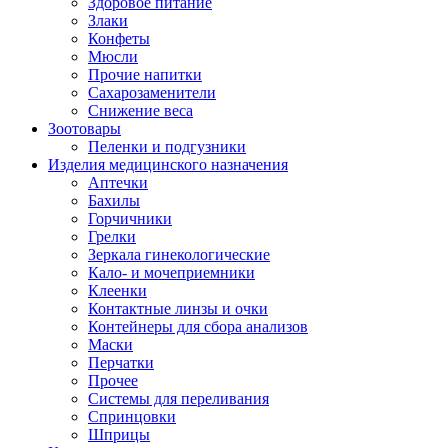
Здоровое питание
Злаки
Конфеты
Мюсли
Прочие напитки
Сахарозаменители
Снижение веса
Зоотовары
Пеленки и подгузники
Изделия медицинского назначения
Аптечки
Бахилы
Горчичники
Грелки
Зеркала гинекологические
Кало- и мочеприемники
Клеенки
Контактные линзы и очки
Контейнеры для сбора анализов
Маски
Перчатки
Прочее
Системы для переливания
Спринцовки
Шприцы