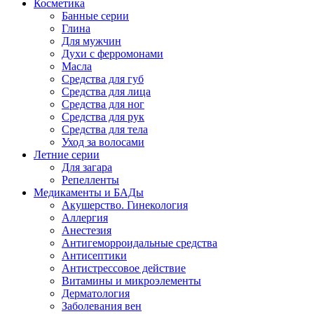
Косметика
Банные серии
Глина
Для мужчин
Духи с ферромонами
Масла
Средства для губ
Средства для лица
Средства для ног
Средства для рук
Средства для тела
Уход за волосами
Летние серии
Для загара
Репелленты
Медикаменты и БАДы
Акушерство. Гинекология
Аллергия
Анестезия
Антигеморроидальные средства
Антисептики
Антистрессовое действие
Витамины и микроэлементы
Дерматология
Заболевания вен