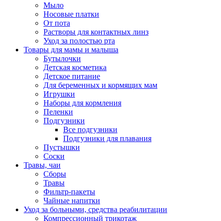
Мыло
Носовые платки
От пота
Растворы для контактных линз
Уход за полостью рта
Товары для мамы и малыша
Бутылочки
Детская косметика
Детское питание
Для беременных и кормящих мам
Игрушки
Наборы для кормления
Пеленки
Подгузники
Все подгузники
Подгузники для плавания
Пустышки
Соски
Травы, чаи
Сборы
Травы
Фильтр-пакеты
Чайные напитки
Уход за больными, средства реабилитации
Компрессионный трикотаж