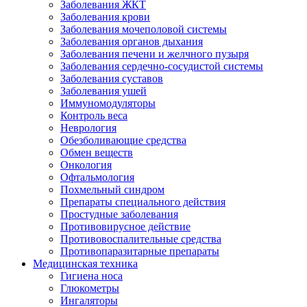
Заболевания ЖКТ
Заболевания крови
Заболевания мочеполовой системы
Заболевания органов дыхания
Заболевания печени и желчного пузыря
Заболевания сердечно-сосудистой системы
Заболевания суставов
Заболевания ушей
Иммуномодуляторы
Контроль веса
Неврология
Обезболивающие средства
Обмен веществ
Онкология
Офтальмология
Похмельный синдром
Препараты специального действия
Простудные заболевания
Противовирусное действие
Противовоспалительные средства
Противопаразитарные препараты
Медицинская техника
Гигиена носа
Глюкометры
Ингаляторы