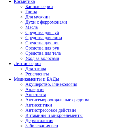
Косметика
Банные серии
Глина
Для мужчин
Духи с ферромонами
Масла
Средства для губ
Средства для лица
Средства для ног
Средства для рук
Средства для тела
Уход за волосами
Летние серии
Для загара
Репелленты
Медикаменты и БАДы
Акушерство. Гинекология
Аллергия
Анестезия
Антигеморроидальные средства
Антисептики
Антистрессовое действие
Витамины и микроэлементы
Дерматология
Заболевания вен