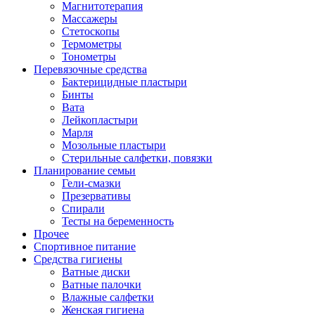
Магнитотерапия
Массажеры
Стетоскопы
Термометры
Тонометры
Перевязочные средства
Бактерицидные пластыри
Бинты
Вата
Лейкопластыри
Марля
Мозольные пластыри
Стерильные салфетки, повязки
Планирование семьи
Гели-смазки
Презервативы
Спирали
Тесты на беременность
Прочее
Спортивное питание
Средства гигиены
Ватные диски
Ватные палочки
Влажные салфетки
Женская гигиена