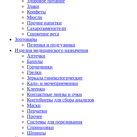
Здоровое питание
Злаки
Конфеты
Мюсли
Прочие напитки
Сахарозаменители
Снижение веса
Зоотовары
Пеленки и подгузники
Изделия медицинского назначения
Аптечки
Бахилы
Горчичники
Грелки
Зеркала гинекологические
Кало- и мочеприемники
Клеенки
Контактные линзы и очки
Контейнеры для сбора анализов
Маски
Перчатки
Прочее
Системы для переливания
Спринцовки
Шприцы