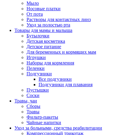
Мыло
Носовые платки
От пота
Растворы для контактных линз
Уход за полостью рта
Товары для мамы и малыша
Бутылочки
Детская косметика
Детское питание
Для беременных и кормящих мам
Игрушки
Наборы для кормления
Пеленки
Подгузники
Все подгузники
Подгузники для плавания
Пустышки
Соски
Травы, чаи
Сборы
Травы
Фильтр-пакеты
Чайные напитки
Уход за больными, средства реабилитации
Компрессионный трикотаж