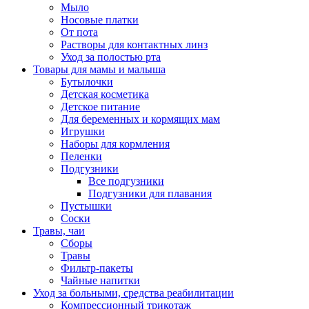
Мыло
Носовые платки
От пота
Растворы для контактных линз
Уход за полостью рта
Товары для мамы и малыша
Бутылочки
Детская косметика
Детское питание
Для беременных и кормящих мам
Игрушки
Наборы для кормления
Пеленки
Подгузники
Все подгузники
Подгузники для плавания
Пустышки
Соски
Травы, чаи
Сборы
Травы
Фильтр-пакеты
Чайные напитки
Уход за больными, средства реабилитации
Компрессионный трикотаж