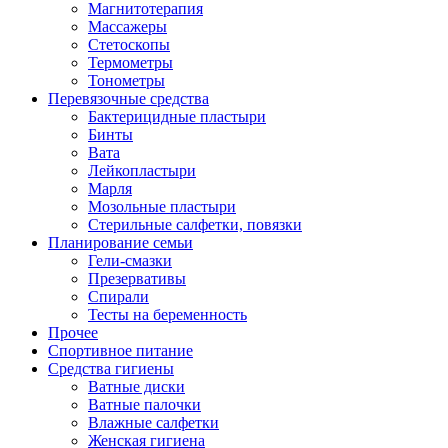
Магнитотерапия
Массажеры
Стетоскопы
Термометры
Тонометры
Перевязочные средства
Бактерицидные пластыри
Бинты
Вата
Лейкопластыри
Марля
Мозольные пластыри
Стерильные салфетки, повязки
Планирование семьи
Гели-смазки
Презервативы
Спирали
Тесты на беременность
Прочее
Спортивное питание
Средства гигиены
Ватные диски
Ватные палочки
Влажные салфетки
Женская гигиена