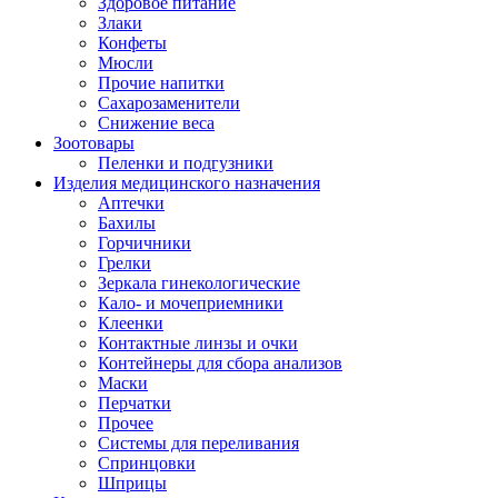
Здоровое питание
Злаки
Конфеты
Мюсли
Прочие напитки
Сахарозаменители
Снижение веса
Зоотовары
Пеленки и подгузники
Изделия медицинского назначения
Аптечки
Бахилы
Горчичники
Грелки
Зеркала гинекологические
Кало- и мочеприемники
Клеенки
Контактные линзы и очки
Контейнеры для сбора анализов
Маски
Перчатки
Прочее
Системы для переливания
Спринцовки
Шприцы