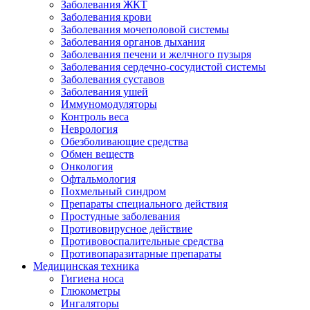
Заболевания ЖКТ
Заболевания крови
Заболевания мочеполовой системы
Заболевания органов дыхания
Заболевания печени и желчного пузыря
Заболевания сердечно-сосудистой системы
Заболевания суставов
Заболевания ушей
Иммуномодуляторы
Контроль веса
Неврология
Обезболивающие средства
Обмен веществ
Онкология
Офтальмология
Похмельный синдром
Препараты специального действия
Простудные заболевания
Противовирусное действие
Противовоспалительные средства
Противопаразитарные препараты
Медицинская техника
Гигиена носа
Глюкометры
Ингаляторы