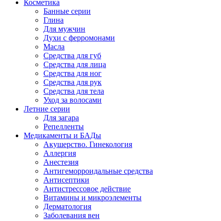
Косметика
Банные серии
Глина
Для мужчин
Духи с ферромонами
Масла
Средства для губ
Средства для лица
Средства для ног
Средства для рук
Средства для тела
Уход за волосами
Летние серии
Для загара
Репелленты
Медикаменты и БАДы
Акушерство. Гинекология
Аллергия
Анестезия
Антигеморроидальные средства
Антисептики
Антистрессовое действие
Витамины и микроэлементы
Дерматология
Заболевания вен