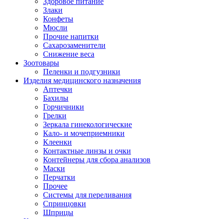
Здоровое питание
Злаки
Конфеты
Мюсли
Прочие напитки
Сахарозаменители
Снижение веса
Зоотовары
Пеленки и подгузники
Изделия медицинского назначения
Аптечки
Бахилы
Горчичники
Грелки
Зеркала гинекологические
Кало- и мочеприемники
Клеенки
Контактные линзы и очки
Контейнеры для сбора анализов
Маски
Перчатки
Прочее
Системы для переливания
Спринцовки
Шприцы