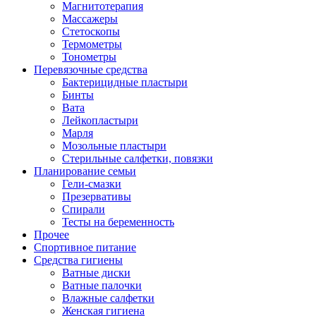
Магнитотерапия
Массажеры
Стетоскопы
Термометры
Тонометры
Перевязочные средства
Бактерицидные пластыри
Бинты
Вата
Лейкопластыри
Марля
Мозольные пластыри
Стерильные салфетки, повязки
Планирование семьи
Гели-смазки
Презервативы
Спирали
Тесты на беременность
Прочее
Спортивное питание
Средства гигиены
Ватные диски
Ватные палочки
Влажные салфетки
Женская гигиена