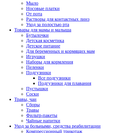
Мыло
Носовые платки
От пота
Растворы для контактных линз
Уход за полостью рта
Товары для мамы и малыша
Бутылочки
Детская косметика
Детское питание
Для беременных и кормящих мам
Игрушки
Наборы для кормления
Пеленки
Подгузники
Все подгузники
Подгузники для плавания
Пустышки
Соски
Травы, чаи
Сборы
Травы
Фильтр-пакеты
Чайные напитки
Уход за больными, средства реабилитации
Компрессионный трикотаж