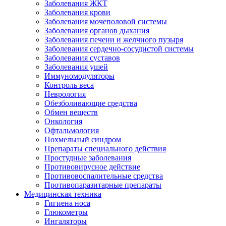
Заболевания ЖКТ
Заболевания крови
Заболевания мочеполовой системы
Заболевания органов дыхания
Заболевания печени и желчного пузыря
Заболевания сердечно-сосудистой системы
Заболевания суставов
Заболевания ушей
Иммуномодуляторы
Контроль веса
Неврология
Обезболивающие средства
Обмен веществ
Онкология
Офтальмология
Похмельный синдром
Препараты специального действия
Простудные заболевания
Противовирусное действие
Противовоспалительные средства
Противопаразитарные препараты
Медицинская техника
Гигиена носа
Глюкометры
Ингаляторы