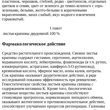
пластинок, черешков, стеблей, редко - цветоносов, отдельных
цветков и семян, цвет от зеленого до темно-зеленого с серо-
зелеными, белыми, желто-белыми и коричневыми
вкраплениями, запах слабый, вкус водного извлечения
горьковатый.
1 пакет
листья крапивы двудомной
100 %
Фармакологическое действие
Средство растительного происхождения. Свежие листья
крапивы содержат гистамин, серотонин, ацетилхолин,
муравьиную кислоту, лейкотриены, флавоноиды (в т.ч. рутин,
изокверцитрин, астрагалин, камферол-3-О-рутинозид),
кремниевая кислота, эфирное масло, ионы калия, нитраты.
Сок крапивы оказывает диуретическое действие, в ряде
исследований показана эффективность при ревматизме.
Гемостатические свойства листьев крапивы связаны с
содержанием витамина К. Кроме того, биологически
активные вещества листьев крапивы способствуют
стимуляции эритропоэза, нормализации липидного обмена,
оказывают желчегонное и противовоспалительное действие,
способствуют улучшению процессов регенерации. Галеновы