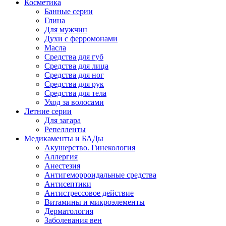
Косметика
Банные серии
Глина
Для мужчин
Духи с ферромонами
Масла
Средства для губ
Средства для лица
Средства для ног
Средства для рук
Средства для тела
Уход за волосами
Летние серии
Для загара
Репелленты
Медикаменты и БАДы
Акушерство. Гинекология
Аллергия
Анестезия
Антигеморроидальные средства
Антисептики
Антистрессовое действие
Витамины и микроэлементы
Дерматология
Заболевания вен