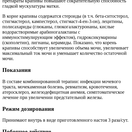
препараты крапивы повышают сократительную способность
гладкой мускулатуры матки.
В корне крапивы содержатся стероиды (в т.ч. бета-ситостерол,
стигмастерол, кампестерол, стигмаст-4-ен-3-он), лецитины,
полисахариды (глюканы, глюкогалактуронаны, кислые
водорастворимые арабиногалактаны с
иммуностимулирующим эффектом), гидроксикумарины
(скополетин), лигнаны, керамиды. Показано, что корень
крапивы способствует увеличению объема мочи, увеличивает
максимальный ток мочи и уменьшает количество остаточной
мочи.
Показания
В составе комбинированной терапии: инфекции мочевого
тракта, мочекаменная болезнь, ревматизм, кровотечения,
атеросклероз, железодефицитная анемия, симптоматическое
лечение при увеличении предстательной железы.
Режим дозирования
Принимают внутрь в виде приготовленного настоя 3 раза/сут.
Побочное действие