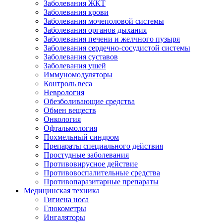
Заболевания ЖКТ
Заболевания крови
Заболевания мочеполовой системы
Заболевания органов дыхания
Заболевания печени и желчного пузыря
Заболевания сердечно-сосудистой системы
Заболевания суставов
Заболевания ушей
Иммуномодуляторы
Контроль веса
Неврология
Обезболивающие средства
Обмен веществ
Онкология
Офтальмология
Похмельный синдром
Препараты специального действия
Простудные заболевания
Противовирусное действие
Противовоспалительные средства
Противопаразитарные препараты
Медицинская техника
Гигиена носа
Глюкометры
Ингаляторы