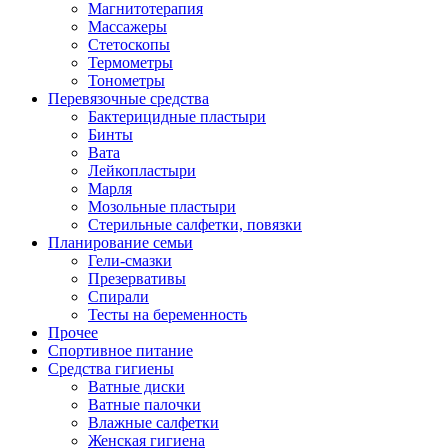
Магнитотерапия
Массажеры
Стетоскопы
Термометры
Тонометры
Перевязочные средства
Бактерицидные пластыри
Бинты
Вата
Лейкопластыри
Марля
Мозольные пластыри
Стерильные салфетки, повязки
Планирование семьи
Гели-смазки
Презервативы
Спирали
Тесты на беременность
Прочее
Спортивное питание
Средства гигиены
Ватные диски
Ватные палочки
Влажные салфетки
Женская гигиена