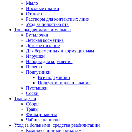
Мыло
Носовые платки
От пота
Растворы для контактных линз
Уход за полостью рта
Товары для мамы и малыша
Бутылочки
Детская косметика
Детское питание
Для беременных и кормящих мам
Игрушки
Наборы для кормления
Пеленки
Подгузники
Все подгузники
Подгузники для плавания
Пустышки
Соски
Травы, чаи
Сборы
Травы
Фильтр-пакеты
Чайные напитки
Уход за больными, средства реабилитации
Компрессионный трикотаж