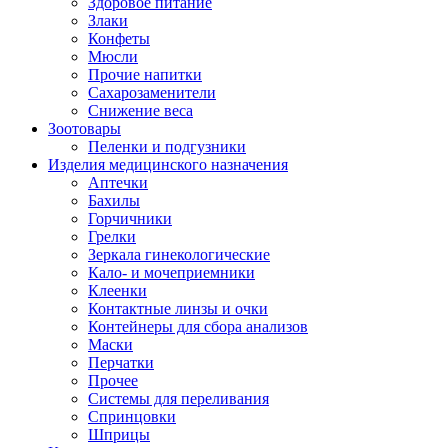
Здоровое питание
Злаки
Конфеты
Мюсли
Прочие напитки
Сахарозаменители
Снижение веса
Зоотовары
Пеленки и подгузники
Изделия медицинского назначения
Аптечки
Бахилы
Горчичники
Грелки
Зеркала гинекологические
Кало- и мочеприемники
Клеенки
Контактные линзы и очки
Контейнеры для сбора анализов
Маски
Перчатки
Прочее
Системы для переливания
Спринцовки
Шприцы