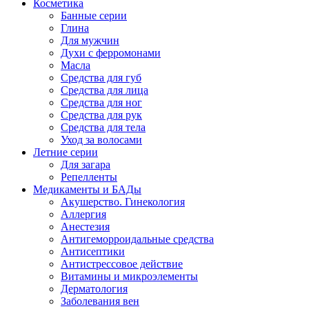
Косметика
Банные серии
Глина
Для мужчин
Духи с ферромонами
Масла
Средства для губ
Средства для лица
Средства для ног
Средства для рук
Средства для тела
Уход за волосами
Летние серии
Для загара
Репелленты
Медикаменты и БАДы
Акушерство. Гинекология
Аллергия
Анестезия
Антигеморроидальные средства
Антисептики
Антистрессовое действие
Витамины и микроэлементы
Дерматология
Заболевания вен