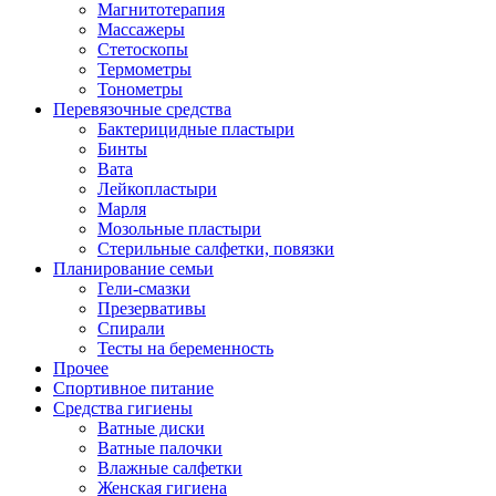
Магнитотерапия
Массажеры
Стетоскопы
Термометры
Тонометры
Перевязочные средства
Бактерицидные пластыри
Бинты
Вата
Лейкопластыри
Марля
Мозольные пластыри
Стерильные салфетки, повязки
Планирование семьи
Гели-смазки
Презервативы
Спирали
Тесты на беременность
Прочее
Спортивное питание
Средства гигиены
Ватные диски
Ватные палочки
Влажные салфетки
Женская гигиена