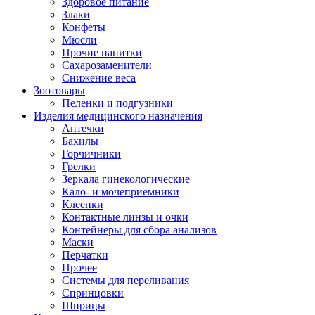
Здоровое питание
Злаки
Конфеты
Мюсли
Прочие напитки
Сахарозаменители
Снижение веса
Зоотовары
Пеленки и подгузники
Изделия медицинского назначения
Аптечки
Бахилы
Горчичники
Грелки
Зеркала гинекологические
Кало- и мочеприемники
Клеенки
Контактные линзы и очки
Контейнеры для сбора анализов
Маски
Перчатки
Прочее
Системы для переливания
Спринцовки
Шприцы