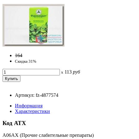
164
Скидка 31%
113
руб
x
Артикул: fz-4877574
Информация
Характеристики
Код АТХ
A06AX (Прочие слабительные препараты)