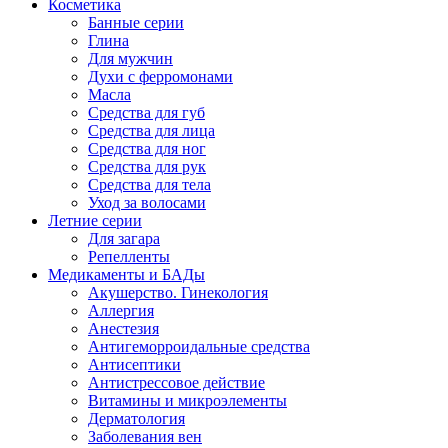
Косметика
Банные серии
Глина
Для мужчин
Духи с ферромонами
Масла
Средства для губ
Средства для лица
Средства для ног
Средства для рук
Средства для тела
Уход за волосами
Летние серии
Для загара
Репелленты
Медикаменты и БАДы
Акушерство. Гинекология
Аллергия
Анестезия
Антигеморроидальные средства
Антисептики
Антистрессовое действие
Витамины и микроэлементы
Дерматология
Заболевания вен