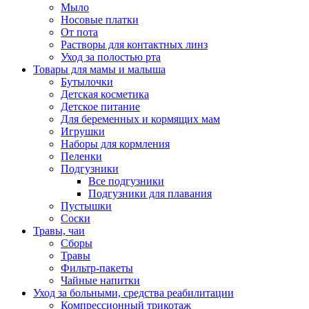
Мыло
Носовые платки
От пота
Растворы для контактных линз
Уход за полостью рта
Товары для мамы и малыша
Бутылочки
Детская косметика
Детское питание
Для беременных и кормящих мам
Игрушки
Наборы для кормления
Пеленки
Подгузники
Все подгузники
Подгузники для плавания
Пустышки
Соски
Травы, чаи
Сборы
Травы
Фильтр-пакеты
Чайные напитки
Уход за больными, средства реабилитации
Компрессионный трикотаж