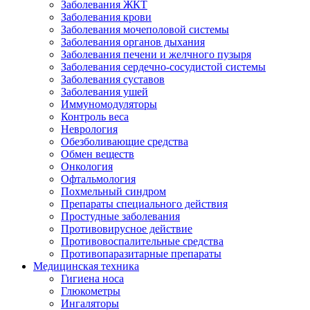
Заболевания ЖКТ
Заболевания крови
Заболевания мочеполовой системы
Заболевания органов дыхания
Заболевания печени и желчного пузыря
Заболевания сердечно-сосудистой системы
Заболевания суставов
Заболевания ушей
Иммуномодуляторы
Контроль веса
Неврология
Обезболивающие средства
Обмен веществ
Онкология
Офтальмология
Похмельный синдром
Препараты специального действия
Простудные заболевания
Противовирусное действие
Противовоспалительные средства
Противопаразитарные препараты
Медицинская техника
Гигиена носа
Глюкометры
Ингаляторы