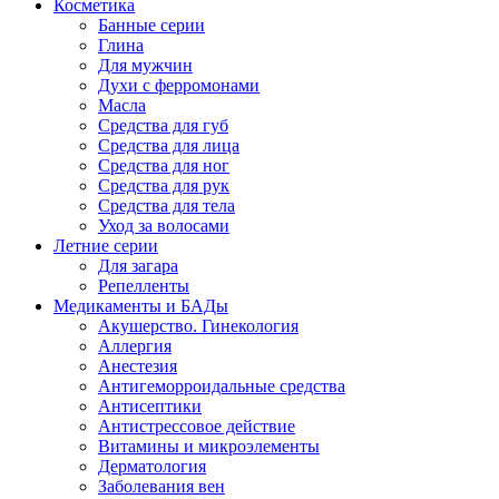
Косметика
Банные серии
Глина
Для мужчин
Духи с ферромонами
Масла
Средства для губ
Средства для лица
Средства для ног
Средства для рук
Средства для тела
Уход за волосами
Летние серии
Для загара
Репелленты
Медикаменты и БАДы
Акушерство. Гинекология
Аллергия
Анестезия
Антигеморроидальные средства
Антисептики
Антистрессовое действие
Витамины и микроэлементы
Дерматология
Заболевания вен