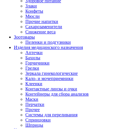
Здоровое питание
Злаки
Конфеты
Мюсли
Прочие напитки
Сахарозаменители
Снижение веса
Зоотовары
Пеленки и подгузники
Изделия медицинского назначения
Аптечки
Бахилы
Горчичники
Грелки
Зеркала гинекологические
Кало- и мочеприемники
Клеенки
Контактные линзы и очки
Контейнеры для сбора анализов
Маски
Перчатки
Прочее
Системы для переливания
Спринцовки
Шприцы