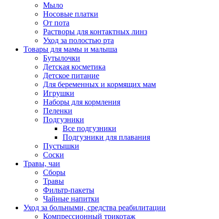
Мыло
Носовые платки
От пота
Растворы для контактных линз
Уход за полостью рта
Товары для мамы и малыша
Бутылочки
Детская косметика
Детское питание
Для беременных и кормящих мам
Игрушки
Наборы для кормления
Пеленки
Подгузники
Все подгузники
Подгузники для плавания
Пустышки
Соски
Травы, чаи
Сборы
Травы
Фильтр-пакеты
Чайные напитки
Уход за больными, средства реабилитации
Компрессионный трикотаж