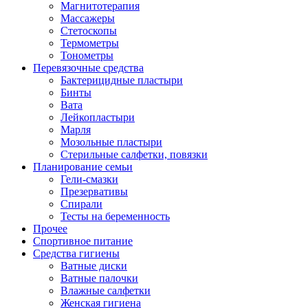
Магнитотерапия
Массажеры
Стетоскопы
Термометры
Тонометры
Перевязочные средства
Бактерицидные пластыри
Бинты
Вата
Лейкопластыри
Марля
Мозольные пластыри
Стерильные салфетки, повязки
Планирование семьи
Гели-смазки
Презервативы
Спирали
Тесты на беременность
Прочее
Спортивное питание
Средства гигиены
Ватные диски
Ватные палочки
Влажные салфетки
Женская гигиена