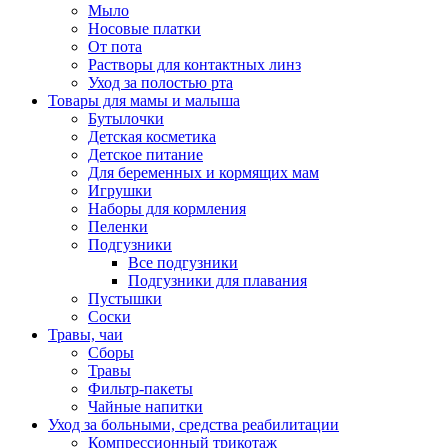
Мыло
Носовые платки
От пота
Растворы для контактных линз
Уход за полостью рта
Товары для мамы и малыша
Бутылочки
Детская косметика
Детское питание
Для беременных и кормящих мам
Игрушки
Наборы для кормления
Пеленки
Подгузники
Все подгузники
Подгузники для плавания
Пустышки
Соски
Травы, чаи
Сборы
Травы
Фильтр-пакеты
Чайные напитки
Уход за больными, средства реабилитации
Компрессионный трикотаж