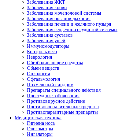
Заболевания ЖКТ
Заболевания крови
Заболевания мочеполовой системы
Заболевания органов дыхания
Заболевания печени и желчного пузыря
Заболевания сердечно-сосудистой системы
Заболевания суставов
Заболевания ушей
Иммуномодуляторы
Контроль веса
Неврология
Обезболивающие средства
Обмен веществ
Онкология
Офтальмология
Похмельный синдром
Препараты специального действия
Простудные заболевания
Противовирусное действие
Противовоспалительные средства
Противопаразитарные препараты
Медицинская техника
Гигиена носа
Глюкометры
Ингаляторы