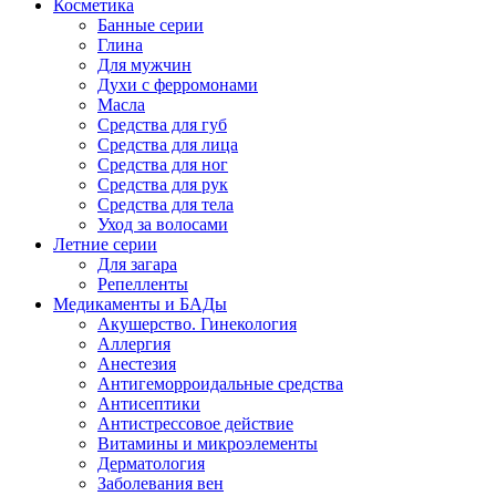
Косметика
Банные серии
Глина
Для мужчин
Духи с ферромонами
Масла
Средства для губ
Средства для лица
Средства для ног
Средства для рук
Средства для тела
Уход за волосами
Летние серии
Для загара
Репелленты
Медикаменты и БАДы
Акушерство. Гинекология
Аллергия
Анестезия
Антигеморроидальные средства
Антисептики
Антистрессовое действие
Витамины и микроэлементы
Дерматология
Заболевания вен