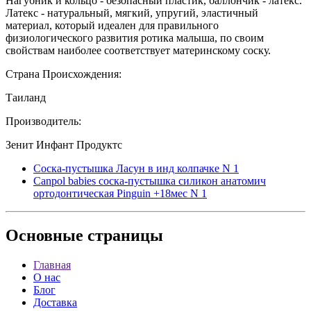
Нагубник и кольцо - безопасный пластик, баллончик - латекс.
Латекс - натуральный, мягкий, упругий, эластичный
материал, который идеален для правильного
физиологического развития ротика малыша, по своим
свойствам наиболее соответствует материнскому соску.
Страна Происхождения:
Таиланд
Производитель:
Зенит Инфант Продуктс
Соска-пустышка Ласун в инд колпачке N 1
Canpol babies соска-пустышка силикон анатомич
ортодонтическая Pinguin +18мес N 1
Основные
страницы
Главная
О нас
Блог
Доставка