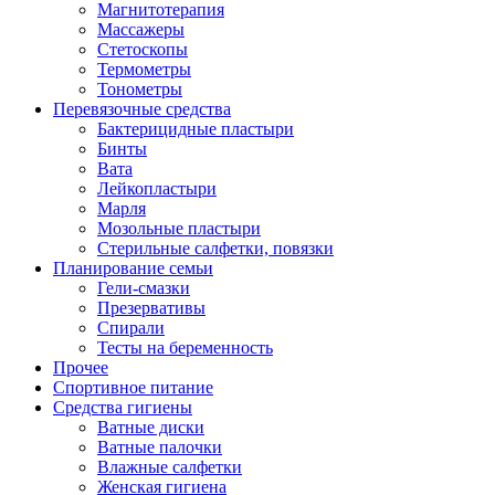
Магнитотерапия
Массажеры
Стетоскопы
Термометры
Тонометры
Перевязочные средства
Бактерицидные пластыри
Бинты
Вата
Лейкопластыри
Марля
Мозольные пластыри
Стерильные салфетки, повязки
Планирование семьи
Гели-смазки
Презервативы
Спирали
Тесты на беременность
Прочее
Спортивное питание
Средства гигиены
Ватные диски
Ватные палочки
Влажные салфетки
Женская гигиена