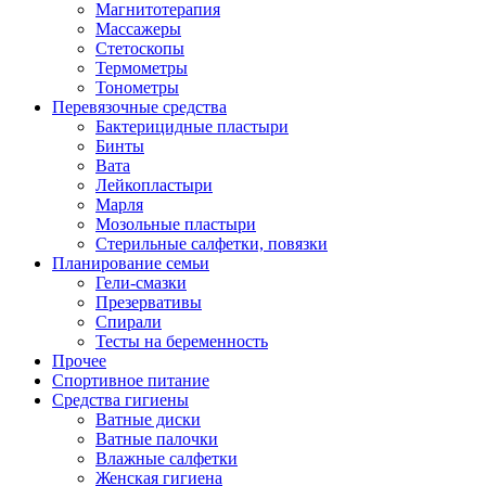
Магнитотерапия
Массажеры
Стетоскопы
Термометры
Тонометры
Перевязочные средства
Бактерицидные пластыри
Бинты
Вата
Лейкопластыри
Марля
Мозольные пластыри
Стерильные салфетки, повязки
Планирование семьи
Гели-смазки
Презервативы
Спирали
Тесты на беременность
Прочее
Спортивное питание
Средства гигиены
Ватные диски
Ватные палочки
Влажные салфетки
Женская гигиена