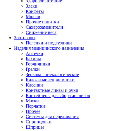
Здоровое питание
Злаки
Конфеты
Мюсли
Прочие напитки
Сахарозаменители
Снижение веса
Зоотовары
Пеленки и подгузники
Изделия медицинского назначения
Аптечки
Бахилы
Горчичники
Грелки
Зеркала гинекологические
Кало- и мочеприемники
Клеенки
Контактные линзы и очки
Контейнеры для сбора анализов
Маски
Перчатки
Прочее
Системы для переливания
Спринцовки
Шприцы