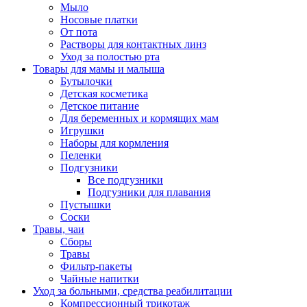
Мыло
Носовые платки
От пота
Растворы для контактных линз
Уход за полостью рта
Товары для мамы и малыша
Бутылочки
Детская косметика
Детское питание
Для беременных и кормящих мам
Игрушки
Наборы для кормления
Пеленки
Подгузники
Все подгузники
Подгузники для плавания
Пустышки
Соски
Травы, чаи
Сборы
Травы
Фильтр-пакеты
Чайные напитки
Уход за больными, средства реабилитации
Компрессионный трикотаж