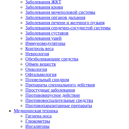
Заболевания ЖКТ
Заболевания крови
Заболевания мочеполовой системы
Заболевания органов дыхания
Заболевания печени и желчного пузыря
Заболевания сердечно-сосудистой системы
Заболевания суставов
Заболевания ушей
Иммуномодуляторы
Контроль веса
Неврология
Обезболивающие средства
Обмен веществ
Онкология
Офтальмология
Похмельный синдром
Препараты специального действия
Простудные заболевания
Противовирусное действие
Противовоспалительные средства
Противопаразитарные препараты
Медицинская техника
Гигиена носа
Глюкометры
Ингаляторы