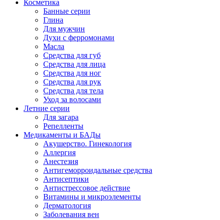
Косметика
Банные серии
Глина
Для мужчин
Духи с ферромонами
Масла
Средства для губ
Средства для лица
Средства для ног
Средства для рук
Средства для тела
Уход за волосами
Летние серии
Для загара
Репелленты
Медикаменты и БАДы
Акушерство. Гинекология
Аллергия
Анестезия
Антигеморроидальные средства
Антисептики
Антистрессовое действие
Витамины и микроэлементы
Дерматология
Заболевания вен