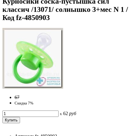
Курносики соска-пустышка сил
классич /13071/ солнышко 3+мес N 1 /
Код fz-4850903
67
Скидка 7%
62
руб
x