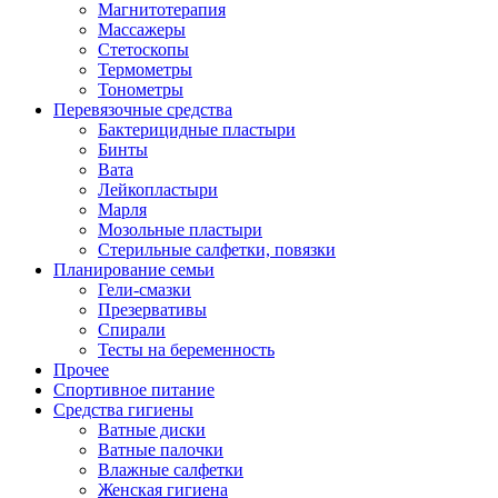
Магнитотерапия
Массажеры
Стетоскопы
Термометры
Тонометры
Перевязочные средства
Бактерицидные пластыри
Бинты
Вата
Лейкопластыри
Марля
Мозольные пластыри
Стерильные салфетки, повязки
Планирование семьи
Гели-смазки
Презервативы
Спирали
Тесты на беременность
Прочее
Спортивное питание
Средства гигиены
Ватные диски
Ватные палочки
Влажные салфетки
Женская гигиена