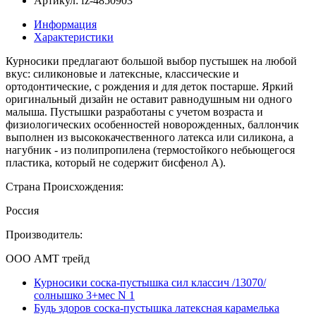
Артикул: fz-4850903
Информация
Характеристики
Курносики предлагают большой выбор пустышек на любой
вкус: силиконовые и латексные, классические и
ортодонтические, с рождения и для деток постарше. Яркий
оригинальный дизайн не оставит равнодушным ни одного
малыша. Пустышки разработаны с учетом возраста и
физиологических особенностей новорожденных, баллончик
выполнен из высококачественного латекса или силикона, а
нагубник - из полипропилена (термостойкого небьющегося
пластика, который не содержит бисфенол А).
Страна Происхождения:
Россия
Производитель:
ООО АМТ трейд
Курносики соска-пустышка сил классич /13070/
солнышко 3+мес N 1
Будь здоров соска-пустышка латексная карамелька