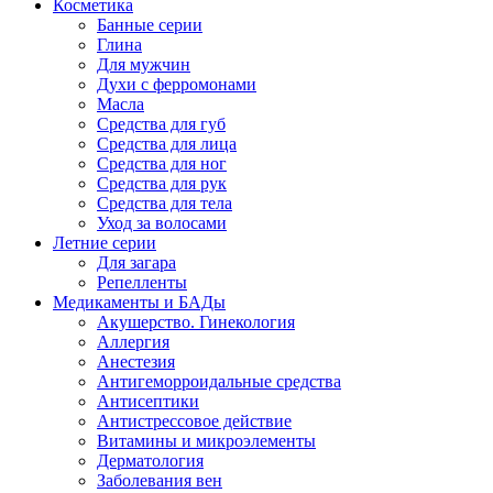
Косметика
Банные серии
Глина
Для мужчин
Духи с ферромонами
Масла
Средства для губ
Средства для лица
Средства для ног
Средства для рук
Средства для тела
Уход за волосами
Летние серии
Для загара
Репелленты
Медикаменты и БАДы
Акушерство. Гинекология
Аллергия
Анестезия
Антигеморроидальные средства
Антисептики
Антистрессовое действие
Витамины и микроэлементы
Дерматология
Заболевания вен