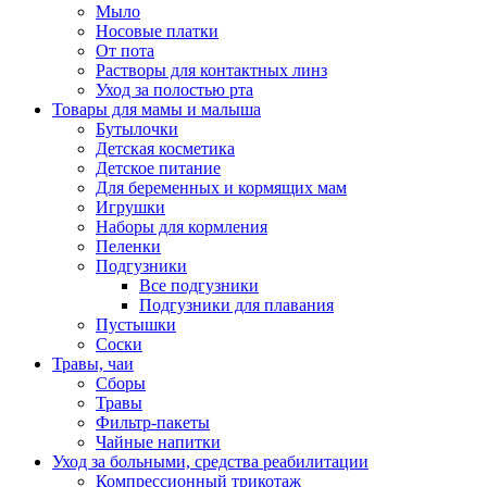
Мыло
Носовые платки
От пота
Растворы для контактных линз
Уход за полостью рта
Товары для мамы и малыша
Бутылочки
Детская косметика
Детское питание
Для беременных и кормящих мам
Игрушки
Наборы для кормления
Пеленки
Подгузники
Все подгузники
Подгузники для плавания
Пустышки
Соски
Травы, чаи
Сборы
Травы
Фильтр-пакеты
Чайные напитки
Уход за больными, средства реабилитации
Компрессионный трикотаж