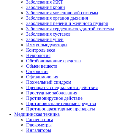
Заболевания ЖКТ
Заболевания крови
Заболевания мочеполовой системы
Заболевания органов дыхания
Заболевания печени и желчного пузыря
Заболевания сердечно-сосудистой системы
Заболевания суставов
Заболевания ушей
Иммуномодуляторы
Контроль веса
Неврология
Обезболивающие средства
Обмен веществ
Онкология
Офтальмология
Похмельный синдром
Препараты специального действия
Простудные заболевания
Противовирусное действие
Противовоспалительные средства
Противопаразитарные препараты
Медицинская техника
Гигиена носа
Глюкометры
Ингаляторы