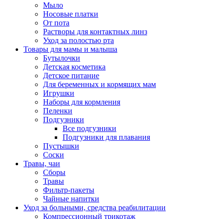
Мыло
Носовые платки
От пота
Растворы для контактных линз
Уход за полостью рта
Товары для мамы и малыша
Бутылочки
Детская косметика
Детское питание
Для беременных и кормящих мам
Игрушки
Наборы для кормления
Пеленки
Подгузники
Все подгузники
Подгузники для плавания
Пустышки
Соски
Травы, чаи
Сборы
Травы
Фильтр-пакеты
Чайные напитки
Уход за больными, средства реабилитации
Компрессионный трикотаж