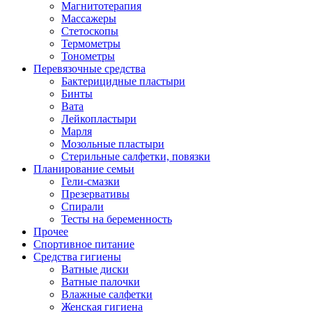
Магнитотерапия
Массажеры
Стетоскопы
Термометры
Тонометры
Перевязочные средства
Бактерицидные пластыри
Бинты
Вата
Лейкопластыри
Марля
Мозольные пластыри
Стерильные салфетки, повязки
Планирование семьи
Гели-смазки
Презервативы
Спирали
Тесты на беременность
Прочее
Спортивное питание
Средства гигиены
Ватные диски
Ватные палочки
Влажные салфетки
Женская гигиена