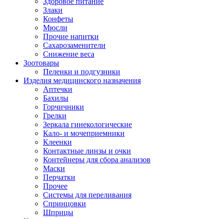
Здоровое питание
Злаки
Конфеты
Мюсли
Прочие напитки
Сахарозаменители
Снижение веса
Зоотовары
Пеленки и подгузники
Изделия медицинского назначения
Аптечки
Бахилы
Горчичники
Грелки
Зеркала гинекологические
Кало- и мочеприемники
Клеенки
Контактные линзы и очки
Контейнеры для сбора анализов
Маски
Перчатки
Прочее
Системы для переливания
Спринцовки
Шприцы