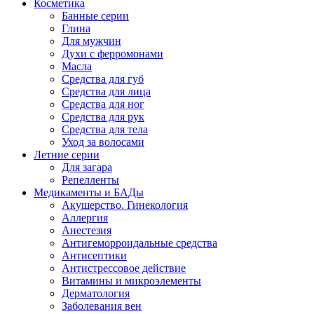
Косметика
Банные серии
Глина
Для мужчин
Духи с ферромонами
Масла
Средства для губ
Средства для лица
Средства для ног
Средства для рук
Средства для тела
Уход за волосами
Летние серии
Для загара
Репелленты
Медикаменты и БАДы
Акушерство. Гинекология
Аллергия
Анестезия
Антигеморроидальные средства
Антисептики
Антистрессовое действие
Витамины и микроэлементы
Дерматология
Заболевания вен