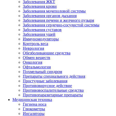
Заболевания ЖКТ
Заболевания крови
Заболевания мочеполовой системы
Заболевания органов дыхания
Заболевания печени и желчного пузыря
Заболевания сердечно-сосудистой системы
Заболевания суставов
Заболевания ушей
Иммуномодуляторы
Контроль веса
Неврология
Обезболивающие средства
Обмен веществ
Онкология
Офтальмология
Похмельный синдром
Препараты специального действия
Простудные заболевания
Противовирусное действие
Противовоспалительные средства
Противопаразитарные препараты
Медицинская техника
Гигиена носа
Глюкометры
Ингаляторы