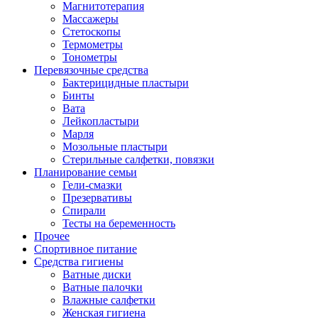
Магнитотерапия
Массажеры
Стетоскопы
Термометры
Тонометры
Перевязочные средства
Бактерицидные пластыри
Бинты
Вата
Лейкопластыри
Марля
Мозольные пластыри
Стерильные салфетки, повязки
Планирование семьи
Гели-смазки
Презервативы
Спирали
Тесты на беременность
Прочее
Спортивное питание
Средства гигиены
Ватные диски
Ватные палочки
Влажные салфетки
Женская гигиена