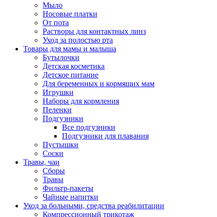
Мыло
Носовые платки
От пота
Растворы для контактных линз
Уход за полостью рта
Товары для мамы и малыша
Бутылочки
Детская косметика
Детское питание
Для беременных и кормящих мам
Игрушки
Наборы для кормления
Пеленки
Подгузники
Все подгузники
Подгузники для плавания
Пустышки
Соски
Травы, чаи
Сборы
Травы
Фильтр-пакеты
Чайные напитки
Уход за больными, средства реабилитации
Компрессионный трикотаж