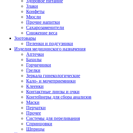
Здоровое питание
Злаки
Конфеты
Мюсли
Прочие напитки
Сахарозаменители
Снижение веса
Зоотовары
Пеленки и подгузники
Изделия медицинского назначения
Аптечки
Бахилы
Горчичники
Грелки
Зеркала гинекологические
Кало- и мочеприемники
Клеенки
Контактные линзы и очки
Контейнеры для сбора анализов
Маски
Перчатки
Прочее
Системы для переливания
Спринцовки
Шприцы