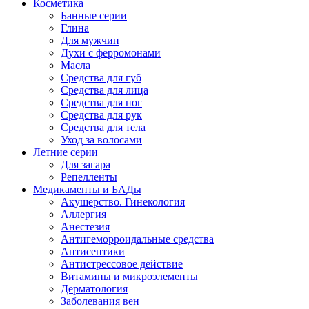
Косметика
Банные серии
Глина
Для мужчин
Духи с ферромонами
Масла
Средства для губ
Средства для лица
Средства для ног
Средства для рук
Средства для тела
Уход за волосами
Летние серии
Для загара
Репелленты
Медикаменты и БАДы
Акушерство. Гинекология
Аллергия
Анестезия
Антигеморроидальные средства
Антисептики
Антистрессовое действие
Витамины и микроэлементы
Дерматология
Заболевания вен