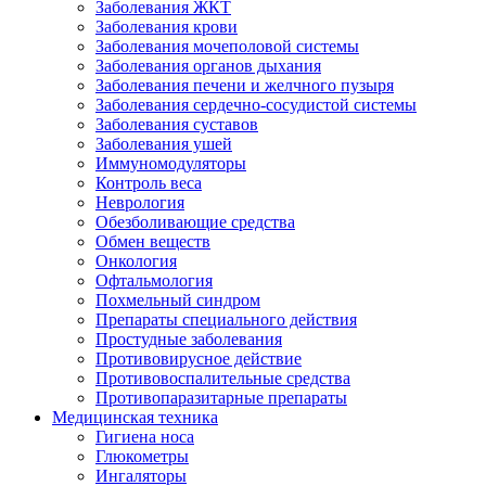
Заболевания ЖКТ
Заболевания крови
Заболевания мочеполовой системы
Заболевания органов дыхания
Заболевания печени и желчного пузыря
Заболевания сердечно-сосудистой системы
Заболевания суставов
Заболевания ушей
Иммуномодуляторы
Контроль веса
Неврология
Обезболивающие средства
Обмен веществ
Онкология
Офтальмология
Похмельный синдром
Препараты специального действия
Простудные заболевания
Противовирусное действие
Противовоспалительные средства
Противопаразитарные препараты
Медицинская техника
Гигиена носа
Глюкометры
Ингаляторы