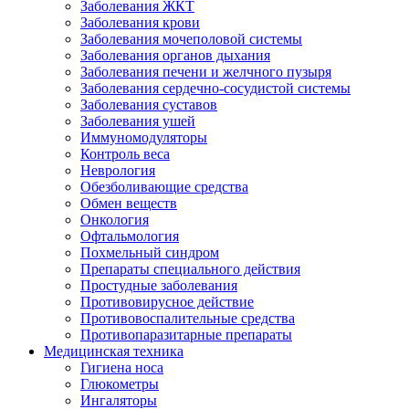
Заболевания ЖКТ
Заболевания крови
Заболевания мочеполовой системы
Заболевания органов дыхания
Заболевания печени и желчного пузыря
Заболевания сердечно-сосудистой системы
Заболевания суставов
Заболевания ушей
Иммуномодуляторы
Контроль веса
Неврология
Обезболивающие средства
Обмен веществ
Онкология
Офтальмология
Похмельный синдром
Препараты специального действия
Простудные заболевания
Противовирусное действие
Противовоспалительные средства
Противопаразитарные препараты
Медицинская техника
Гигиена носа
Глюкометры
Ингаляторы