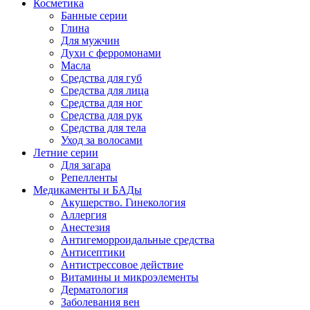
Косметика
Банные серии
Глина
Для мужчин
Духи с ферромонами
Масла
Средства для губ
Средства для лица
Средства для ног
Средства для рук
Средства для тела
Уход за волосами
Летние серии
Для загара
Репелленты
Медикаменты и БАДы
Акушерство. Гинекология
Аллергия
Анестезия
Антигеморроидальные средства
Антисептики
Антистрессовое действие
Витамины и микроэлементы
Дерматология
Заболевания вен