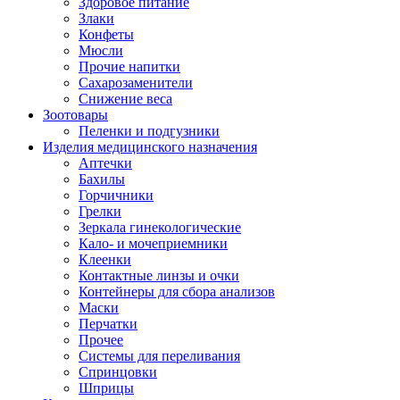
Здоровое питание
Злаки
Конфеты
Мюсли
Прочие напитки
Сахарозаменители
Снижение веса
Зоотовары
Пеленки и подгузники
Изделия медицинского назначения
Аптечки
Бахилы
Горчичники
Грелки
Зеркала гинекологические
Кало- и мочеприемники
Клеенки
Контактные линзы и очки
Контейнеры для сбора анализов
Маски
Перчатки
Прочее
Системы для переливания
Спринцовки
Шприцы