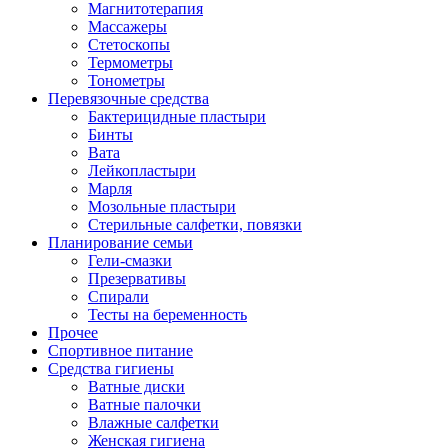
Магнитотерапия
Массажеры
Стетоскопы
Термометры
Тонометры
Перевязочные средства
Бактерицидные пластыри
Бинты
Вата
Лейкопластыри
Марля
Мозольные пластыри
Стерильные салфетки, повязки
Планирование семьи
Гели-смазки
Презервативы
Спирали
Тесты на беременность
Прочее
Спортивное питание
Средства гигиены
Ватные диски
Ватные палочки
Влажные салфетки
Женская гигиена