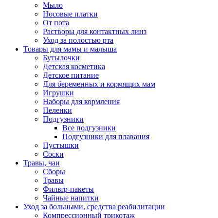
Мыло
Носовые платки
От пота
Растворы для контактных линз
Уход за полостью рта
Товары для мамы и малыша
Бутылочки
Детская косметика
Детское питание
Для беременных и кормящих мам
Игрушки
Наборы для кормления
Пеленки
Подгузники
Все подгузники
Подгузники для плавания
Пустышки
Соски
Травы, чаи
Сборы
Травы
Фильтр-пакеты
Чайные напитки
Уход за больными, средства реабилитации
Компрессионный трикотаж