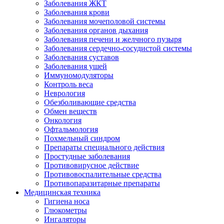
Заболевания ЖКТ
Заболевания крови
Заболевания мочеполовой системы
Заболевания органов дыхания
Заболевания печени и желчного пузыря
Заболевания сердечно-сосудистой системы
Заболевания суставов
Заболевания ушей
Иммуномодуляторы
Контроль веса
Неврология
Обезболивающие средства
Обмен веществ
Онкология
Офтальмология
Похмельный синдром
Препараты специального действия
Простудные заболевания
Противовирусное действие
Противовоспалительные средства
Противопаразитарные препараты
Медицинская техника
Гигиена носа
Глюкометры
Ингаляторы