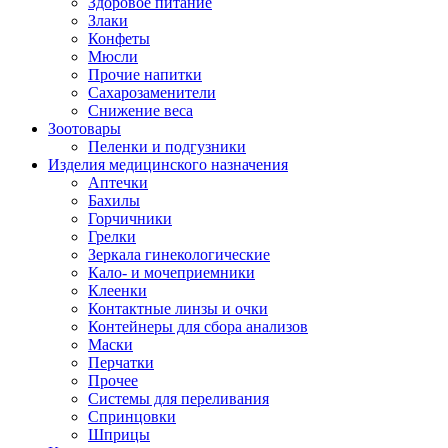
Здоровое питание
Злаки
Конфеты
Мюсли
Прочие напитки
Сахарозаменители
Снижение веса
Зоотовары
Пеленки и подгузники
Изделия медицинского назначения
Аптечки
Бахилы
Горчичники
Грелки
Зеркала гинекологические
Кало- и мочеприемники
Клеенки
Контактные линзы и очки
Контейнеры для сбора анализов
Маски
Перчатки
Прочее
Системы для переливания
Спринцовки
Шприцы