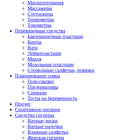
Магнитотерапия
Массажеры
Стетоскопы
Термометры
Тонометры
Перевязочные средства
Бактерицидные пластыри
Бинты
Вата
Лейкопластыри
Марля
Мозольные пластыри
Стерильные салфетки, повязки
Планирование семьи
Гели-смазки
Презервативы
Спирали
Тесты на беременность
Прочее
Спортивное питание
Средства гигиены
Ватные диски
Ватные палочки
Влажные салфетки
Женская гигиена