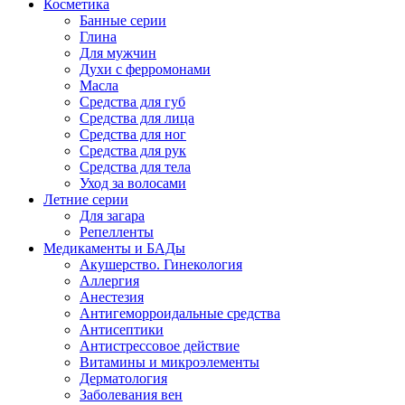
Косметика
Банные серии
Глина
Для мужчин
Духи с ферромонами
Масла
Средства для губ
Средства для лица
Средства для ног
Средства для рук
Средства для тела
Уход за волосами
Летние серии
Для загара
Репелленты
Медикаменты и БАДы
Акушерство. Гинекология
Аллергия
Анестезия
Антигеморроидальные средства
Антисептики
Антистрессовое действие
Витамины и микроэлементы
Дерматология
Заболевания вен