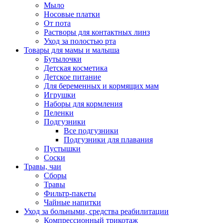
Мыло
Носовые платки
От пота
Растворы для контактных линз
Уход за полостью рта
Товары для мамы и малыша
Бутылочки
Детская косметика
Детское питание
Для беременных и кормящих мам
Игрушки
Наборы для кормления
Пеленки
Подгузники
Все подгузники
Подгузники для плавания
Пустышки
Соски
Травы, чаи
Сборы
Травы
Фильтр-пакеты
Чайные напитки
Уход за больными, средства реабилитации
Компрессионный трикотаж