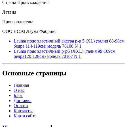
Страна Происхождения:
Латвия
Производитель:
ООО ЛСЭЗ Лаума Фабрикс
Lauma пояс эластичный экстра р-р 5 (XL) (талия 88-98см
бедра 114-119см) модель 70108 N 1
Lauma пояс эластичный р-р6 (XXL) (талия 99-109см
бедра120-128см) модель 70107 N 1
Основные
страницы
Главная
О нас
Блог
Доставка
Оплата
Контакты
Карта сайта