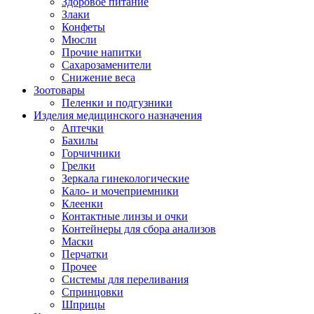
Здоровое питание
Злаки
Конфеты
Мюсли
Прочие напитки
Сахарозаменители
Снижение веса
Зоотовары
Пеленки и подгузники
Изделия медицинского назначения
Аптечки
Бахилы
Горчичники
Грелки
Зеркала гинекологические
Кало- и мочеприемники
Клеенки
Контактные линзы и очки
Контейнеры для сбора анализов
Маски
Перчатки
Прочее
Системы для переливания
Спринцовки
Шприцы