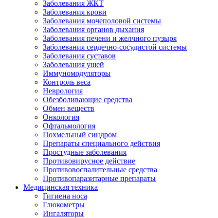
Заболевания ЖКТ
Заболевания крови
Заболевания мочеполовой системы
Заболевания органов дыхания
Заболевания печени и желчного пузыря
Заболевания сердечно-сосудистой системы
Заболевания суставов
Заболевания ушей
Иммуномодуляторы
Контроль веса
Неврология
Обезболивающие средства
Обмен веществ
Онкология
Офтальмология
Похмельный синдром
Препараты специального действия
Простудные заболевания
Противовирусное действие
Противовоспалительные средства
Противопаразитарные препараты
Медицинская техника
Гигиена носа
Глюкометры
Ингаляторы