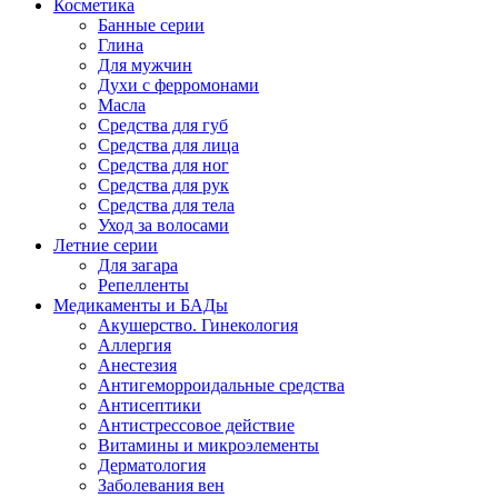
Косметика
Банные серии
Глина
Для мужчин
Духи с ферромонами
Масла
Средства для губ
Средства для лица
Средства для ног
Средства для рук
Средства для тела
Уход за волосами
Летние серии
Для загара
Репелленты
Медикаменты и БАДы
Акушерство. Гинекология
Аллергия
Анестезия
Антигеморроидальные средства
Антисептики
Антистрессовое действие
Витамины и микроэлементы
Дерматология
Заболевания вен