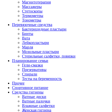
Магнитотерапия
Массажеры
Стетоскопы
Термометры
Тонометры
Перевязочные средства
Бактерицидные пластыри
Бинты
Вата
Лейкопластыри
Марля
Мозольные пластыри
Стерильные салфетки, повязки
Планирование семьи
Гели-смазки
Презервативы
Спирали
Тесты на беременность
Прочее
Спортивное питание
Средства гигиены
Ватные диски
Ватные палочки
Влажные салфетки
Женская гигиена