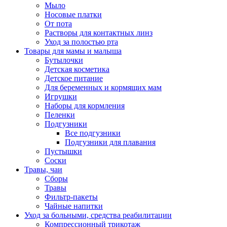
Мыло
Носовые платки
От пота
Растворы для контактных линз
Уход за полостью рта
Товары для мамы и малыша
Бутылочки
Детская косметика
Детское питание
Для беременных и кормящих мам
Игрушки
Наборы для кормления
Пеленки
Подгузники
Все подгузники
Подгузники для плавания
Пустышки
Соски
Травы, чаи
Сборы
Травы
Фильтр-пакеты
Чайные напитки
Уход за больными, средства реабилитации
Компрессионный трикотаж