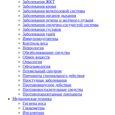
Заболевания ЖКТ
Заболевания крови
Заболевания мочеполовой системы
Заболевания органов дыхания
Заболевания печени и желчного пузыря
Заболевания сердечно-сосудистой системы
Заболевания суставов
Заболевания ушей
Иммуномодуляторы
Контроль веса
Неврология
Обезболивающие средства
Обмен веществ
Онкология
Офтальмология
Похмельный синдром
Препараты специального действия
Простудные заболевания
Противовирусное действие
Противовоспалительные средства
Противопаразитарные препараты
Медицинская техника
Гигиена носа
Глюкометры
Ингаляторы