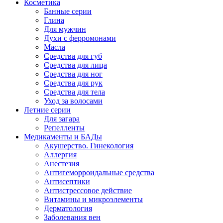
Косметика
Банные серии
Глина
Для мужчин
Духи с ферромонами
Масла
Средства для губ
Средства для лица
Средства для ног
Средства для рук
Средства для тела
Уход за волосами
Летние серии
Для загара
Репелленты
Медикаменты и БАДы
Акушерство. Гинекология
Аллергия
Анестезия
Антигеморроидальные средства
Антисептики
Антистрессовое действие
Витамины и микроэлементы
Дерматология
Заболевания вен