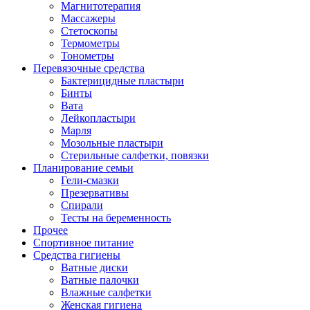
Магнитотерапия
Массажеры
Стетоскопы
Термометры
Тонометры
Перевязочные средства
Бактерицидные пластыри
Бинты
Вата
Лейкопластыри
Марля
Мозольные пластыри
Стерильные салфетки, повязки
Планирование семьи
Гели-смазки
Презервативы
Спирали
Тесты на беременность
Прочее
Спортивное питание
Средства гигиены
Ватные диски
Ватные палочки
Влажные салфетки
Женская гигиена