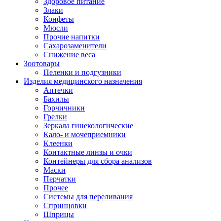
Здоровое питание
Злаки
Конфеты
Мюсли
Прочие напитки
Сахарозаменители
Снижение веса
Зоотовары
Пеленки и подгузники
Изделия медицинского назначения
Аптечки
Бахилы
Горчичники
Грелки
Зеркала гинекологические
Кало- и мочеприемники
Клеенки
Контактные линзы и очки
Контейнеры для сбора анализов
Маски
Перчатки
Прочее
Системы для переливания
Спринцовки
Шприцы