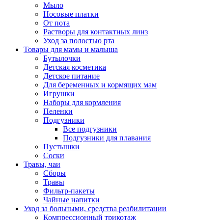
Мыло
Носовые платки
От пота
Растворы для контактных линз
Уход за полостью рта
Товары для мамы и малыша
Бутылочки
Детская косметика
Детское питание
Для беременных и кормящих мам
Игрушки
Наборы для кормления
Пеленки
Подгузники
Все подгузники
Подгузники для плавания
Пустышки
Соски
Травы, чаи
Сборы
Травы
Фильтр-пакеты
Чайные напитки
Уход за больными, средства реабилитации
Компрессионный трикотаж