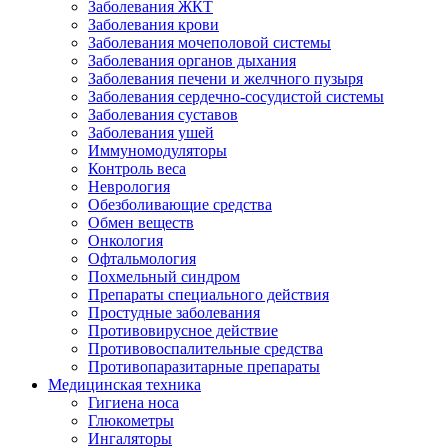
Заболевания ЖКТ
Заболевания крови
Заболевания мочеполовой системы
Заболевания органов дыхания
Заболевания печени и желчного пузыря
Заболевания сердечно-сосудистой системы
Заболевания суставов
Заболевания ушей
Иммуномодуляторы
Контроль веса
Неврология
Обезболивающие средства
Обмен веществ
Онкология
Офтальмология
Похмельный синдром
Препараты специального действия
Простудные заболевания
Противовирусное действие
Противовоспалительные средства
Противопаразитарные препараты
Медицинская техника
Гигиена носа
Глюкометры
Ингаляторы