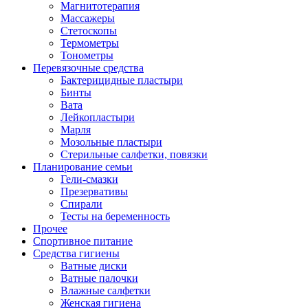
Магнитотерапия
Массажеры
Стетоскопы
Термометры
Тонометры
Перевязочные средства
Бактерицидные пластыри
Бинты
Вата
Лейкопластыри
Марля
Мозольные пластыри
Стерильные салфетки, повязки
Планирование семьи
Гели-смазки
Презервативы
Спирали
Тесты на беременность
Прочее
Спортивное питание
Средства гигиены
Ватные диски
Ватные палочки
Влажные салфетки
Женская гигиена