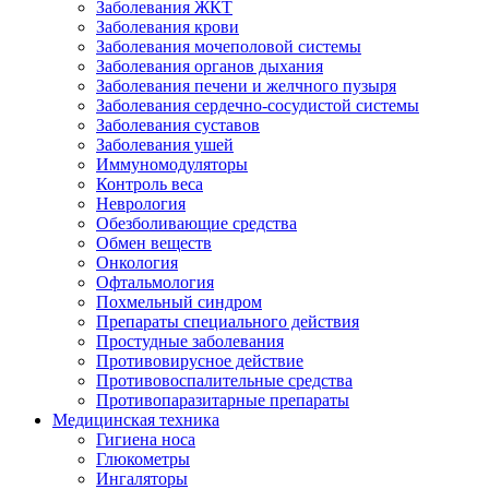
Заболевания ЖКТ
Заболевания крови
Заболевания мочеполовой системы
Заболевания органов дыхания
Заболевания печени и желчного пузыря
Заболевания сердечно-сосудистой системы
Заболевания суставов
Заболевания ушей
Иммуномодуляторы
Контроль веса
Неврология
Обезболивающие средства
Обмен веществ
Онкология
Офтальмология
Похмельный синдром
Препараты специального действия
Простудные заболевания
Противовирусное действие
Противовоспалительные средства
Противопаразитарные препараты
Медицинская техника
Гигиена носа
Глюкометры
Ингаляторы