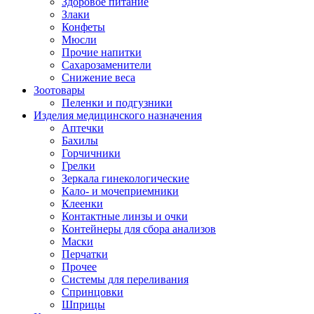
Здоровое питание
Злаки
Конфеты
Мюсли
Прочие напитки
Сахарозаменители
Снижение веса
Зоотовары
Пеленки и подгузники
Изделия медицинского назначения
Аптечки
Бахилы
Горчичники
Грелки
Зеркала гинекологические
Кало- и мочеприемники
Клеенки
Контактные линзы и очки
Контейнеры для сбора анализов
Маски
Перчатки
Прочее
Системы для переливания
Спринцовки
Шприцы