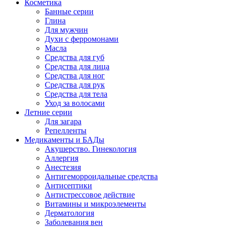
Косметика
Банные серии
Глина
Для мужчин
Духи с ферромонами
Масла
Средства для губ
Средства для лица
Средства для ног
Средства для рук
Средства для тела
Уход за волосами
Летние серии
Для загара
Репелленты
Медикаменты и БАДы
Акушерство. Гинекология
Аллергия
Анестезия
Антигеморроидальные средства
Антисептики
Антистрессовое действие
Витамины и микроэлементы
Дерматология
Заболевания вен