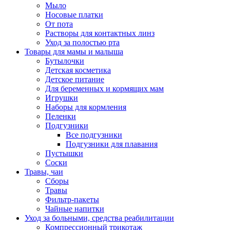
Мыло
Носовые платки
От пота
Растворы для контактных линз
Уход за полостью рта
Товары для мамы и малыша
Бутылочки
Детская косметика
Детское питание
Для беременных и кормящих мам
Игрушки
Наборы для кормления
Пеленки
Подгузники
Все подгузники
Подгузники для плавания
Пустышки
Соски
Травы, чаи
Сборы
Травы
Фильтр-пакеты
Чайные напитки
Уход за больными, средства реабилитации
Компрессионный трикотаж