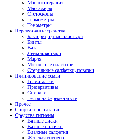
Магнитотерапия
Массажеры
Стетоскопы
Термометры
Тонометры
Перевязочные средства
Бактерицидные пластыри
Бинты
Вата
Лейкопластыри
Марля
Мозольные пластыри
Стерильные салфетки, повязки
Планирование семьи
Гели-смазки
Презервативы
Спирали
Тесты на беременность
Прочее
Спортивное питание
Средства гигиены
Ватные диски
Ватные палочки
Влажные салфетки
Женская гигиена