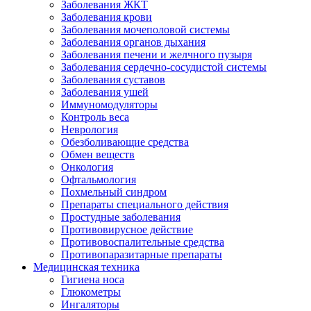
Заболевания ЖКТ
Заболевания крови
Заболевания мочеполовой системы
Заболевания органов дыхания
Заболевания печени и желчного пузыря
Заболевания сердечно-сосудистой системы
Заболевания суставов
Заболевания ушей
Иммуномодуляторы
Контроль веса
Неврология
Обезболивающие средства
Обмен веществ
Онкология
Офтальмология
Похмельный синдром
Препараты специального действия
Простудные заболевания
Противовирусное действие
Противовоспалительные средства
Противопаразитарные препараты
Медицинская техника
Гигиена носа
Глюкометры
Ингаляторы