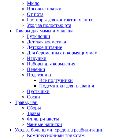
Мыло
Носовые платки
От пота
Растворы для контактных линз
Уход за полостью рта
Товары для мамы и малыша
Бутылочки
Детская косметика
Детское питание
Для беременных и кормящих мам
Игрушки
Наборы для кормления
Пеленки
Подгузники
Все подгузники
Подгузники для плавания
Пустышки
Соски
Травы, чаи
Сборы
Травы
Фильтр-пакеты
Чайные напитки
Уход за больными, средства реабилитации
Компрессионный трикотаж