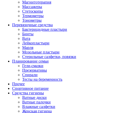
Магнитотерапия
Массажеры
Стетоскопы
Термометры
Тонометры
Перевязочные средства
Бактерицидные пластыри
Бинты
Вата
Лейкопластыри
Марля
Мозольные пластыри
Стерильные салфетки, повязки
Планирование семьи
Гели-смазки
Презервативы
Спирали
Тесты на беременность
Прочее
Спортивное питание
Средства гигиены
Ватные диски
Ватные палочки
Влажные салфетки
Женская гигиена