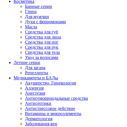
Косметика
Банные серии
Глина
Для мужчин
Духи с ферромонами
Масла
Средства для губ
Средства для лица
Средства для ног
Средства для рук
Средства для тела
Уход за волосами
Летние серии
Для загара
Репелленты
Медикаменты и БАДы
Акушерство. Гинекология
Аллергия
Анестезия
Антигеморроидальные средства
Антисептики
Антистрессовое действие
Витамины и микроэлементы
Дерматология
Заболевания вен