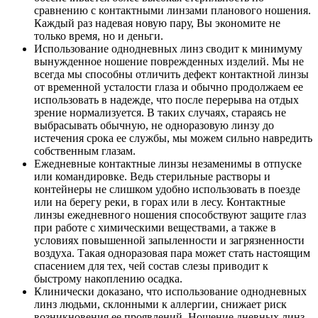
сравнению с контактными линзами планового ношения.
Каждый раз надевая новую пару, Вы экономите не
только время, но и деньги.
Использование однодневных линз сводит к минимуму
вынужденное ношение поврежденных изделий. Мы не
всегда мы способны отличить дефект контактной линзы
от временной усталости глаза и обычно продолжаем ее
использовать в надежде, что после перерыва на отдых
зрение нормализуется. В таких случаях, стараясь не
выбрасывать обычную, не одноразовую линзу до
истечения срока ее службы, мы можем сильно навредить
собственным глазам.
Ежедневные контактные линзы незаменимы в отпуске
или командировке. Ведь стерильные растворы и
контейнеры не слишком удобно использовать в поезде
или на берегу реки, в горах или в лесу. Контактные
линзы ежедневного ношения способствуют защите глаз
при работе с химическими веществами, а также в
условиях повышенной запыленности и загрязненности
воздуха. Такая одноразовая пара может стать настоящим
спасением для тех, чей состав слезы приводит к
быстрому накоплению осадка.
Клинически доказано, что использование однодневных
линз людьми, склонными к аллергии, снижает риск
возникновения ее проявлений. Ношение дневных линз