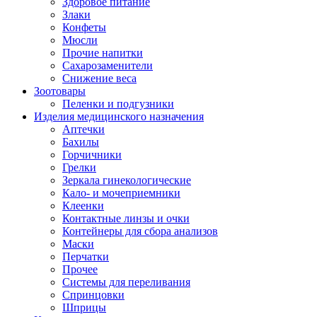
Здоровое питание
Злаки
Конфеты
Мюсли
Прочие напитки
Сахарозаменители
Снижение веса
Зоотовары
Пеленки и подгузники
Изделия медицинского назначения
Аптечки
Бахилы
Горчичники
Грелки
Зеркала гинекологические
Кало- и мочеприемники
Клеенки
Контактные линзы и очки
Контейнеры для сбора анализов
Маски
Перчатки
Прочее
Системы для переливания
Спринцовки
Шприцы