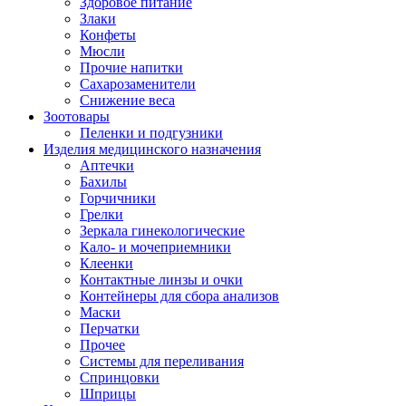
Здоровое питание
Злаки
Конфеты
Мюсли
Прочие напитки
Сахарозаменители
Снижение веса
Зоотовары
Пеленки и подгузники
Изделия медицинского назначения
Аптечки
Бахилы
Горчичники
Грелки
Зеркала гинекологические
Кало- и мочеприемники
Клеенки
Контактные линзы и очки
Контейнеры для сбора анализов
Маски
Перчатки
Прочее
Системы для переливания
Спринцовки
Шприцы