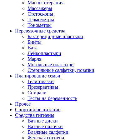
Магнитотерапия
Массажеры
Стетоскопы
Термометры
Тонометры
Перевязочные средства
Бактерицидные пластыри
Бинты
Вата
Лейкопластыри
Марля
Мозольные пластыри
Стерильные салфетки, повязки
Планирование семьи
Гели-смазки
Презервативы
Спирали
Тесты на беременность
Прочее
Спортивное питание
Средства гигиены
Ватные диски
Ватные палочки
Влажные салфетки
Женская гигиена