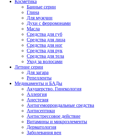
Косметика
Банные серии
Глина
Для мужчин
Духи с ферромонами
Масла
Средства для губ
Средства для лица
Средства для ног
Средства для рук
Средства для тела
Уход за волосами
Летние серии
Для загара
Репелленты
Медикаменты и БАДы
Акушерство. Гинекология
Аллергия
Анестезия
Антигеморроидальные средства
Антисептики
Антистрессовое действие
Витамины и микроэлементы
Дерматология
Заболевания вен