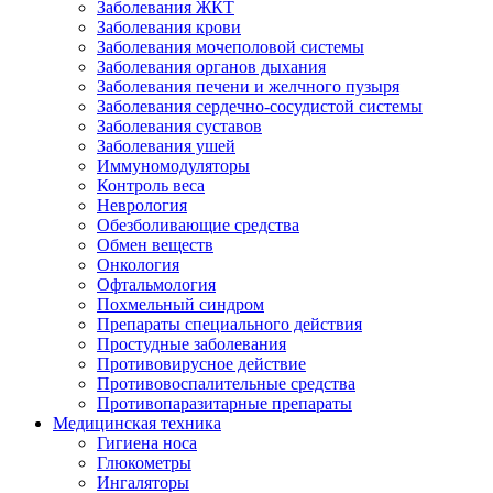
Заболевания ЖКТ
Заболевания крови
Заболевания мочеполовой системы
Заболевания органов дыхания
Заболевания печени и желчного пузыря
Заболевания сердечно-сосудистой системы
Заболевания суставов
Заболевания ушей
Иммуномодуляторы
Контроль веса
Неврология
Обезболивающие средства
Обмен веществ
Онкология
Офтальмология
Похмельный синдром
Препараты специального действия
Простудные заболевания
Противовирусное действие
Противовоспалительные средства
Противопаразитарные препараты
Медицинская техника
Гигиена носа
Глюкометры
Ингаляторы