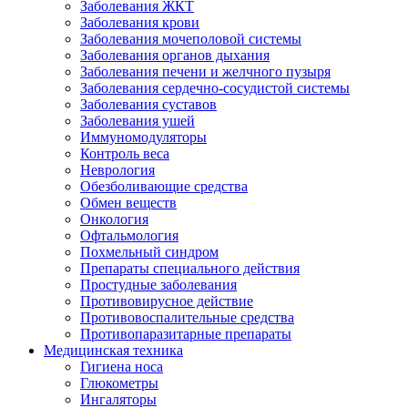
Заболевания ЖКТ
Заболевания крови
Заболевания мочеполовой системы
Заболевания органов дыхания
Заболевания печени и желчного пузыря
Заболевания сердечно-сосудистой системы
Заболевания суставов
Заболевания ушей
Иммуномодуляторы
Контроль веса
Неврология
Обезболивающие средства
Обмен веществ
Онкология
Офтальмология
Похмельный синдром
Препараты специального действия
Простудные заболевания
Противовирусное действие
Противовоспалительные средства
Противопаразитарные препараты
Медицинская техника
Гигиена носа
Глюкометры
Ингаляторы