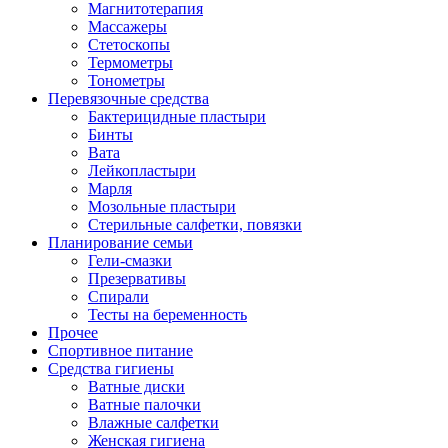
Магнитотерапия
Массажеры
Стетоскопы
Термометры
Тонометры
Перевязочные средства
Бактерицидные пластыри
Бинты
Вата
Лейкопластыри
Марля
Мозольные пластыри
Стерильные салфетки, повязки
Планирование семьи
Гели-смазки
Презервативы
Спирали
Тесты на беременность
Прочее
Спортивное питание
Средства гигиены
Ватные диски
Ватные палочки
Влажные салфетки
Женская гигиена