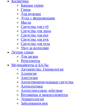
Косметика
Банные серии
Глина
Для мужчин
Духи с ферромонами
Масла
Средства для губ
Средства для лица
Средства для ног
Средства для рук
Средства для тела
Уход за волосами
Летние серии
Для загара
Репелленты
Медикаменты и БАДы
Акушерство. Гинекология
Аллергия
Анестезия
Антигеморроидальные средства
Антисептики
Антистрессовое действие
Витамины и микроэлементы
Дерматология
Заболевания вен