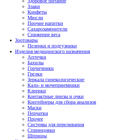
Здоровое питание
Злаки
Конфеты
Мюсли
Прочие напитки
Сахарозаменители
Снижение веса
Зоотовары
Пеленки и подгузники
Изделия медицинского назначения
Аптечки
Бахилы
Горчичники
Грелки
Зеркала гинекологические
Кало- и мочеприемники
Клеенки
Контактные линзы и очки
Контейнеры для сбора анализов
Маски
Перчатки
Прочее
Системы для переливания
Спринцовки
Шприцы