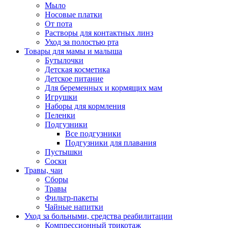
Мыло
Носовые платки
От пота
Растворы для контактных линз
Уход за полостью рта
Товары для мамы и малыша
Бутылочки
Детская косметика
Детское питание
Для беременных и кормящих мам
Игрушки
Наборы для кормления
Пеленки
Подгузники
Все подгузники
Подгузники для плавания
Пустышки
Соски
Травы, чаи
Сборы
Травы
Фильтр-пакеты
Чайные напитки
Уход за больными, средства реабилитации
Компрессионный трикотаж