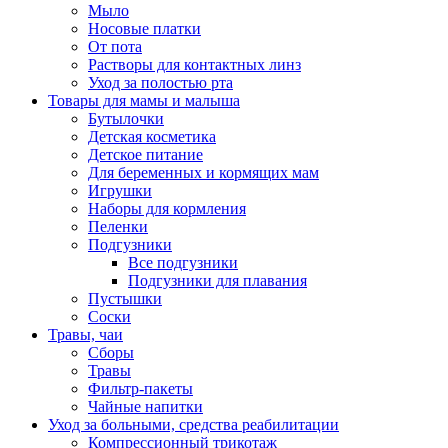
Мыло
Носовые платки
От пота
Растворы для контактных линз
Уход за полостью рта
Товары для мамы и малыша
Бутылочки
Детская косметика
Детское питание
Для беременных и кормящих мам
Игрушки
Наборы для кормления
Пеленки
Подгузники
Все подгузники
Подгузники для плавания
Пустышки
Соски
Травы, чаи
Сборы
Травы
Фильтр-пакеты
Чайные напитки
Уход за больными, средства реабилитации
Компрессионный трикотаж