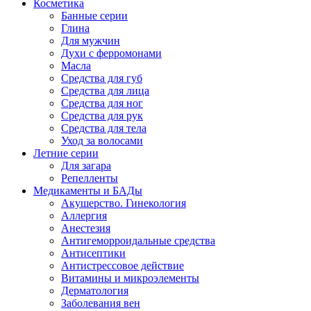
Косметика
Банные серии
Глина
Для мужчин
Духи с ферромонами
Масла
Средства для губ
Средства для лица
Средства для ног
Средства для рук
Средства для тела
Уход за волосами
Летние серии
Для загара
Репелленты
Медикаменты и БАДы
Акушерство. Гинекология
Аллергия
Анестезия
Антигеморроидальные средства
Антисептики
Антистрессовое действие
Витамины и микроэлементы
Дерматология
Заболевания вен