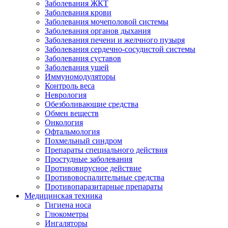
Заболевания ЖКТ
Заболевания крови
Заболевания мочеполовой системы
Заболевания органов дыхания
Заболевания печени и желчного пузыря
Заболевания сердечно-сосудистой системы
Заболевания суставов
Заболевания ушей
Иммуномодуляторы
Контроль веса
Неврология
Обезболивающие средства
Обмен веществ
Онкология
Офтальмология
Похмельный синдром
Препараты специального действия
Простудные заболевания
Противовирусное действие
Противовоспалительные средства
Противопаразитарные препараты
Медицинская техника
Гигиена носа
Глюкометры
Ингаляторы