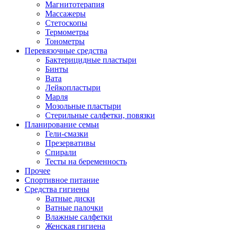
Магнитотерапия
Массажеры
Стетоскопы
Термометры
Тонометры
Перевязочные средства
Бактерицидные пластыри
Бинты
Вата
Лейкопластыри
Марля
Мозольные пластыри
Стерильные салфетки, повязки
Планирование семьи
Гели-смазки
Презервативы
Спирали
Тесты на беременность
Прочее
Спортивное питание
Средства гигиены
Ватные диски
Ватные палочки
Влажные салфетки
Женская гигиена