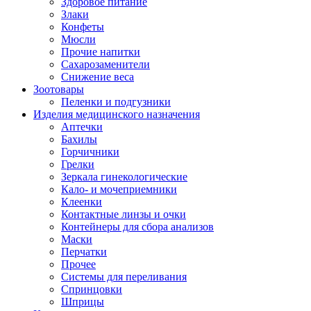
Здоровое питание
Злаки
Конфеты
Мюсли
Прочие напитки
Сахарозаменители
Снижение веса
Зоотовары
Пеленки и подгузники
Изделия медицинского назначения
Аптечки
Бахилы
Горчичники
Грелки
Зеркала гинекологические
Кало- и мочеприемники
Клеенки
Контактные линзы и очки
Контейнеры для сбора анализов
Маски
Перчатки
Прочее
Системы для переливания
Спринцовки
Шприцы