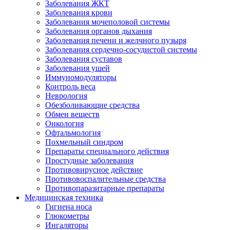
Заболевания ЖКТ
Заболевания крови
Заболевания мочеполовой системы
Заболевания органов дыхания
Заболевания печени и желчного пузыря
Заболевания сердечно-сосудистой системы
Заболевания суставов
Заболевания ушей
Иммуномодуляторы
Контроль веса
Неврология
Обезболивающие средства
Обмен веществ
Онкология
Офтальмология
Похмельный синдром
Препараты специального действия
Простудные заболевания
Противовирусное действие
Противовоспалительные средства
Противопаразитарные препараты
Медицинская техника
Гигиена носа
Глюкометры
Ингаляторы