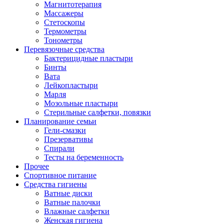
Магнитотерапия
Массажеры
Стетоскопы
Термометры
Тонометры
Перевязочные средства
Бактерицидные пластыри
Бинты
Вата
Лейкопластыри
Марля
Мозольные пластыри
Стерильные салфетки, повязки
Планирование семьи
Гели-смазки
Презервативы
Спирали
Тесты на беременность
Прочее
Спортивное питание
Средства гигиены
Ватные диски
Ватные палочки
Влажные салфетки
Женская гигиена