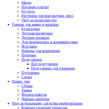
Мыло
Носовые платки
От пота
Растворы для контактных линз
Уход за полостью рта
Товары для мамы и малыша
Бутылочки
Детская косметика
Детское питание
Для беременных и кормящих мам
Игрушки
Наборы для кормления
Пеленки
Подгузники
Все подгузники
Подгузники для плавания
Пустышки
Соски
Травы, чаи
Сборы
Травы
Фильтр-пакеты
Чайные напитки
Уход за больными, средства реабилитации
Компрессионный трикотаж