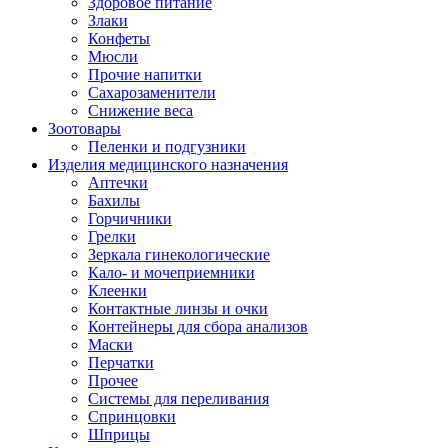
Здоровое питание
Злаки
Конфеты
Мюсли
Прочие напитки
Сахарозаменители
Снижение веса
Зоотовары
Пеленки и подгузники
Изделия медицинского назначения
Аптечки
Бахилы
Горчичники
Грелки
Зеркала гинекологические
Кало- и мочеприемники
Клеенки
Контактные линзы и очки
Контейнеры для сбора анализов
Маски
Перчатки
Прочее
Системы для переливания
Спринцовки
Шприцы