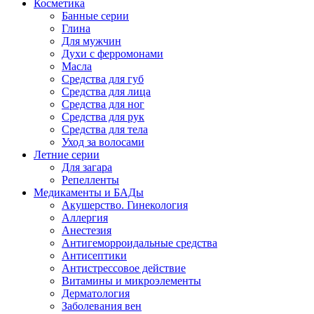
Косметика
Банные серии
Глина
Для мужчин
Духи с ферромонами
Масла
Средства для губ
Средства для лица
Средства для ног
Средства для рук
Средства для тела
Уход за волосами
Летние серии
Для загара
Репелленты
Медикаменты и БАДы
Акушерство. Гинекология
Аллергия
Анестезия
Антигеморроидальные средства
Антисептики
Антистрессовое действие
Витамины и микроэлементы
Дерматология
Заболевания вен