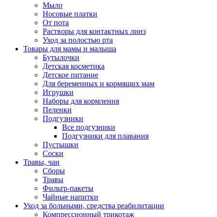
Мыло
Носовые платки
От пота
Растворы для контактных линз
Уход за полостью рта
Товары для мамы и малыша
Бутылочки
Детская косметика
Детское питание
Для беременных и кормящих мам
Игрушки
Наборы для кормления
Пеленки
Подгузники
Все подгузники
Подгузники для плавания
Пустышки
Соски
Травы, чаи
Сборы
Травы
Фильтр-пакеты
Чайные напитки
Уход за больными, средства реабилитации
Компрессионный трикотаж