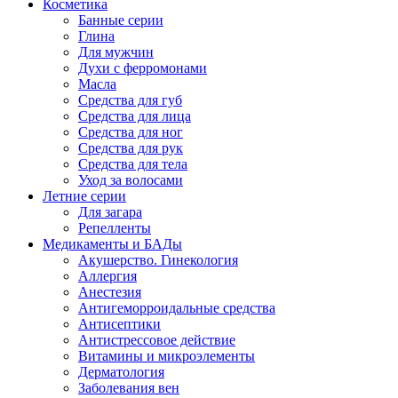
Косметика
Банные серии
Глина
Для мужчин
Духи с ферромонами
Масла
Средства для губ
Средства для лица
Средства для ног
Средства для рук
Средства для тела
Уход за волосами
Летние серии
Для загара
Репелленты
Медикаменты и БАДы
Акушерство. Гинекология
Аллергия
Анестезия
Антигеморроидальные средства
Антисептики
Антистрессовое действие
Витамины и микроэлементы
Дерматология
Заболевания вен