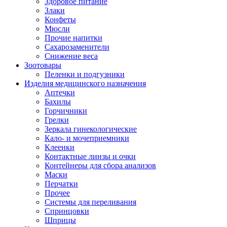
Здоровое питание
Злаки
Конфеты
Мюсли
Прочие напитки
Сахарозаменители
Снижение веса
Зоотовары
Пеленки и подгузники
Изделия медицинского назначения
Аптечки
Бахилы
Горчичники
Грелки
Зеркала гинекологические
Кало- и мочеприемники
Клеенки
Контактные линзы и очки
Контейнеры для сбора анализов
Маски
Перчатки
Прочее
Системы для переливания
Спринцовки
Шприцы