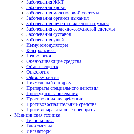
Заболевания ЖКТ
Заболевания крови
Заболевания мочеполовой системы
Заболевания органов дыхания
Заболевания печени и желчного пузыря
Заболевания сердечно-сосудистой системы
Заболевания суставов
Заболевания ушей
Иммуномодуляторы
Контроль веса
Неврология
Обезболивающие средства
Обмен веществ
Онкология
Офтальмология
Похмельный синдром
Препараты специального действия
Простудные заболевания
Противовирусное действие
Противовоспалительные средства
Противопаразитарные препараты
Медицинская техника
Гигиена носа
Глюкометры
Ингаляторы