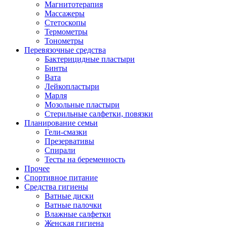
Магнитотерапия
Массажеры
Стетоскопы
Термометры
Тонометры
Перевязочные средства
Бактерицидные пластыри
Бинты
Вата
Лейкопластыри
Марля
Мозольные пластыри
Стерильные салфетки, повязки
Планирование семьи
Гели-смазки
Презервативы
Спирали
Тесты на беременность
Прочее
Спортивное питание
Средства гигиены
Ватные диски
Ватные палочки
Влажные салфетки
Женская гигиена