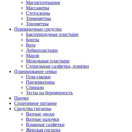
Магнитотерапия
Массажеры
Стетоскопы
Термометры
Тонометры
Перевязочные средства
Бактерицидные пластыри
Бинты
Вата
Лейкопластыри
Марля
Мозольные пластыри
Стерильные салфетки, повязки
Планирование семьи
Гели-смазки
Презервативы
Спирали
Тесты на беременность
Прочее
Спортивное питание
Средства гигиены
Ватные диски
Ватные палочки
Влажные салфетки
Женская гигиена