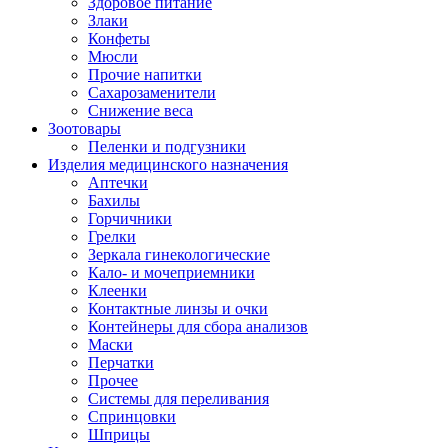
Здоровое питание
Злаки
Конфеты
Мюсли
Прочие напитки
Сахарозаменители
Снижение веса
Зоотовары
Пеленки и подгузники
Изделия медицинского назначения
Аптечки
Бахилы
Горчичники
Грелки
Зеркала гинекологические
Кало- и мочеприемники
Клеенки
Контактные линзы и очки
Контейнеры для сбора анализов
Маски
Перчатки
Прочее
Системы для переливания
Спринцовки
Шприцы