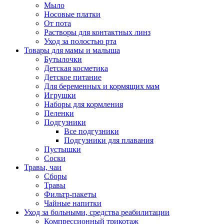
Мыло
Носовые платки
От пота
Растворы для контактных линз
Уход за полостью рта
Товары для мамы и малыша
Бутылочки
Детская косметика
Детское питание
Для беременных и кормящих мам
Игрушки
Наборы для кормления
Пеленки
Подгузники
Все подгузники
Подгузники для плавания
Пустышки
Соски
Травы, чаи
Сборы
Травы
Фильтр-пакеты
Чайные напитки
Уход за больными, средства реабилитации
Компрессионный трикотаж