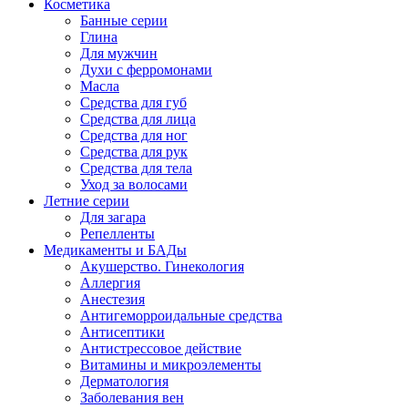
Косметика
Банные серии
Глина
Для мужчин
Духи с ферромонами
Масла
Средства для губ
Средства для лица
Средства для ног
Средства для рук
Средства для тела
Уход за волосами
Летние серии
Для загара
Репелленты
Медикаменты и БАДы
Акушерство. Гинекология
Аллергия
Анестезия
Антигеморроидальные средства
Антисептики
Антистрессовое действие
Витамины и микроэлементы
Дерматология
Заболевания вен