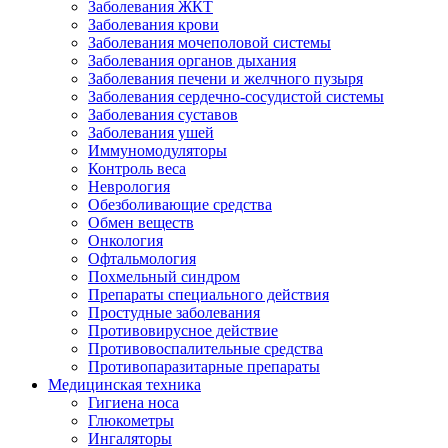
Заболевания ЖКТ
Заболевания крови
Заболевания мочеполовой системы
Заболевания органов дыхания
Заболевания печени и желчного пузыря
Заболевания сердечно-сосудистой системы
Заболевания суставов
Заболевания ушей
Иммуномодуляторы
Контроль веса
Неврология
Обезболивающие средства
Обмен веществ
Онкология
Офтальмология
Похмельный синдром
Препараты специального действия
Простудные заболевания
Противовирусное действие
Противовоспалительные средства
Противопаразитарные препараты
Медицинская техника
Гигиена носа
Глюкометры
Ингаляторы