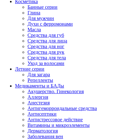
Косметика
Банные серии
Глина
Для мужчин
Духи с ферромонами
Масла
Средства для губ
Средства для лица
Средства для ног
Средства для рук
Средства для тела
Уход за волосами
Летние серии
Для загара
Репелленты
Медикаменты и БАДы
Акушерство. Гинекология
Аллергия
Анестезия
Антигеморроидальные средства
Антисептики
Антистрессовое действие
Витамины и микроэлементы
Дерматология
Заболевания вен