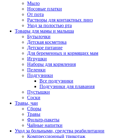
Мыло
Носовые платки
От пота
Растворы для контактных линз
Уход за полостью рта
Товары для мамы и малыша
Бутылочки
Детская косметика
Детское питание
Для беременных и кормящих мам
Игрушки
Наборы для кормления
Пеленки
Подгузники
Все подгузники
Подгузники для плавания
Пустышки
Соски
Травы, чаи
Сборы
Травы
Фильтр-пакеты
Чайные напитки
Уход за больными, средства реабилитации
Компрессионный трикотаж