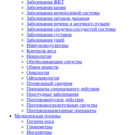
Заболевания ЖКТ
Заболевания крови
Заболевания мочеполовой системы
Заболевания органов дыхания
Заболевания печени и желчного пузыря
Заболевания сердечно-сосудистой системы
Заболевания суставов
Заболевания ушей
Иммуномодуляторы
Контроль веса
Неврология
Обезболивающие средства
Обмен веществ
Онкология
Офтальмология
Похмельный синдром
Препараты специального действия
Простудные заболевания
Противовирусное действие
Противовоспалительные средства
Противопаразитарные препараты
Медицинская техника
Гигиена носа
Глюкометры
Ингаляторы