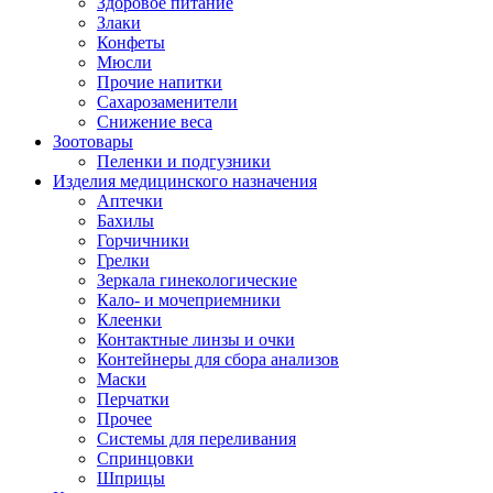
Здоровое питание
Злаки
Конфеты
Мюсли
Прочие напитки
Сахарозаменители
Снижение веса
Зоотовары
Пеленки и подгузники
Изделия медицинского назначения
Аптечки
Бахилы
Горчичники
Грелки
Зеркала гинекологические
Кало- и мочеприемники
Клеенки
Контактные линзы и очки
Контейнеры для сбора анализов
Маски
Перчатки
Прочее
Системы для переливания
Спринцовки
Шприцы