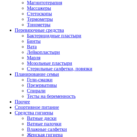
Магнитотерапия
Массажеры
Стетоскопы
Термометры
Тонометры
Перевязочные средства
Бактерицидные пластыри
Бинты
Вата
Лейкопластыри
Марля
Мозольные пластыри
Стерильные салфетки, повязки
Планирование семьи
Гели-смазки
Презервативы
Спирали
Тесты на беременность
Прочее
Спортивное питание
Средства гигиены
Ватные диски
Ватные палочки
Влажные салфетки
Женская гигиена