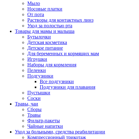
Мыло
Носовые платки
От пота
Растворы для контактных линз
Уход за полостью рта
Товары для мамы и малыша
Бутылочки
Детская косметика
Детское питание
Для беременных и кормящих мам
Игрушки
Наборы для кормления
Пеленки
Подгузники
Все подгузники
Подгузники для плавания
Пустышки
Соски
Травы, чаи
Сборы
Травы
Фильтр-пакеты
Чайные напитки
Уход за больными, средства реабилитации
Компрессионный трикотаж