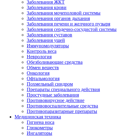
Заболевания ЖКТ
Заболевания крови
Заболевания мочеполовой системы
Заболевания органов дыхания
Заболевания печени и желчного пузыря
Заболевания сердечно-сосудистой системы
Заболевания суставов
Заболевания ушей
Иммуномодуляторы
Контроль веса
Неврология
Обезболивающие средства
Обмен веществ
Онкология
Офтальмология
Похмельный синдром
Препараты специального действия
Простудные заболевания
Противовирусное действие
Противовоспалительные средства
Противопаразитарные препараты
Медицинская техника
Гигиена носа
Глюкометры
Ингаляторы