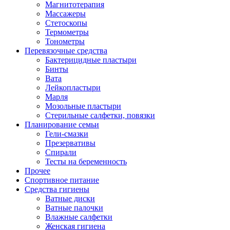
Магнитотерапия
Массажеры
Стетоскопы
Термометры
Тонометры
Перевязочные средства
Бактерицидные пластыри
Бинты
Вата
Лейкопластыри
Марля
Мозольные пластыри
Стерильные салфетки, повязки
Планирование семьи
Гели-смазки
Презервативы
Спирали
Тесты на беременность
Прочее
Спортивное питание
Средства гигиены
Ватные диски
Ватные палочки
Влажные салфетки
Женская гигиена