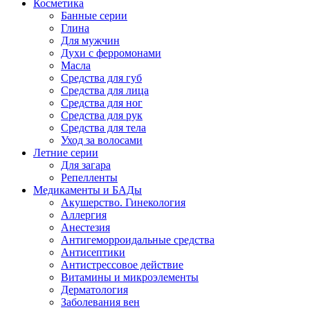
Косметика
Банные серии
Глина
Для мужчин
Духи с ферромонами
Масла
Средства для губ
Средства для лица
Средства для ног
Средства для рук
Средства для тела
Уход за волосами
Летние серии
Для загара
Репелленты
Медикаменты и БАДы
Акушерство. Гинекология
Аллергия
Анестезия
Антигеморроидальные средства
Антисептики
Антистрессовое действие
Витамины и микроэлементы
Дерматология
Заболевания вен