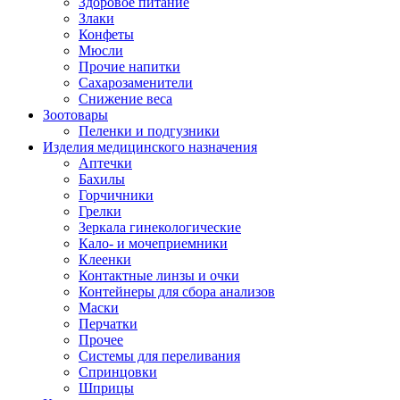
Здоровое питание
Злаки
Конфеты
Мюсли
Прочие напитки
Сахарозаменители
Снижение веса
Зоотовары
Пеленки и подгузники
Изделия медицинского назначения
Аптечки
Бахилы
Горчичники
Грелки
Зеркала гинекологические
Кало- и мочеприемники
Клеенки
Контактные линзы и очки
Контейнеры для сбора анализов
Маски
Перчатки
Прочее
Системы для переливания
Спринцовки
Шприцы