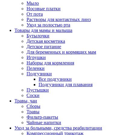
Мыло
Носовые платки
От пота
Растворы для контактных линз
Уход за полостью рта
Товары для мамы и малыша
Бутылочки
Детская косметика
Детское питание
Для беременных и кормящих мам
Игрушки
Наборы для кормления
Пеленки
Подгузники
Все подгузники
Подгузники для плавания
Пустышки
Соски
Травы, чаи
Сборы
Травы
Фильтр-пакеты
Чайные напитки
Уход за больными, средства реабилитации
Компрессионный трикотаж