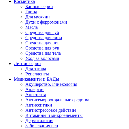
Косметика
Банные серии
Глина
Для мужчин
Духи с ферромонами
Масла
Средства для губ
Средства для лица
Средства для ног
Средства для рук
Средства для тела
Уход за волосами
Летние серии
Для загара
Репелленты
Медикаменты и БАДы
Акушерство. Гинекология
Аллергия
Анестезия
Антигеморроидальные средства
Антисептики
Антистрессовое действие
Витамины и микроэлементы
Дерматология
Заболевания вен