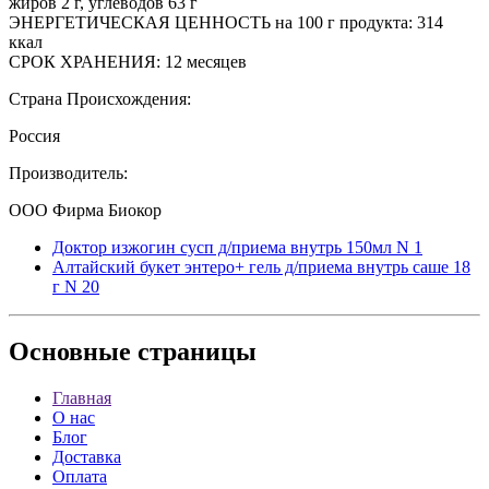
жиров 2 г, углеводов 63 г
ЭНЕРГЕТИЧЕСКАЯ ЦЕННОСТЬ на 100 г продукта: 314
ккал
СРОК ХРАНЕНИЯ: 12 месяцев
Страна Происхождения:
Россия
Производитель:
ООО Фирма Биокор
Доктор изжогин сусп д/приема внутрь 150мл N 1
Алтайский букет энтеро+ гель д/приема внутрь саше 18
г N 20
Основные
страницы
Главная
О нас
Блог
Доставка
Оплата