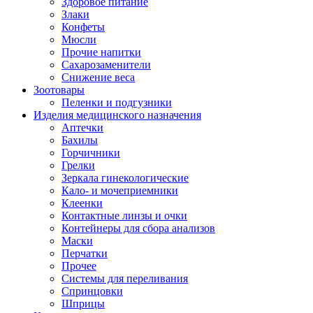
Здоровое питание
Злаки
Конфеты
Мюсли
Прочие напитки
Сахарозаменители
Снижение веса
Зоотовары
Пеленки и подгузники
Изделия медицинского назначения
Аптечки
Бахилы
Горчичники
Грелки
Зеркала гинекологические
Кало- и мочеприемники
Клеенки
Контактные линзы и очки
Контейнеры для сбора анализов
Маски
Перчатки
Прочее
Системы для переливания
Спринцовки
Шприцы