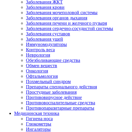
Заболевания ЖКТ
Заболевания крови
Заболевания мочеполовой системы
Заболевания органов дыхания
Заболевания печени и желчного пузыря
Заболевания сердечно-сосудистой системы
Заболевания суставов
Заболевания ушей
Иммуномодуляторы
Контроль веса
Неврология
Обезболивающие средства
Обмен веществ
Онкология
Офтальмология
Похмельный синдром
Препараты специального действия
Простудные заболевания
Противовирусное действие
Противовоспалительные средства
Противопаразитарные препараты
Медицинская техника
Гигиена носа
Глюкометры
Ингаляторы