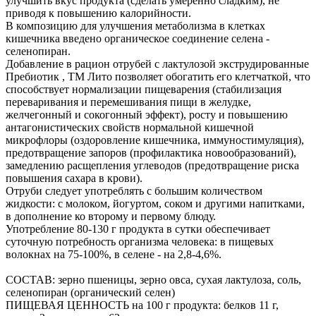
улучшить вкус продукта (сделать умеренно сладким), не
приводя к повышению калорийности.
В композицию для улучшения метаболизма в клетках
кишечника введено органическое соединение селена -
селенопиран.
Добавление в рацион отрубей с лактулозой экструдированные
Пребиотик , ТМ Лито позволяет обогатить его клетчаткой, что
способствует нормализации пищеварения (стабилизация
переваривания и перемешивания пищи в желудке,
желчегонный и сокогонный эффект), росту и повышению
антагонистических свойств нормальной кишечной
микрофлоры (оздоровление кишечника, иммуностимуляция),
предотвращение запоров (профилактика новообразований),
замедлению расщепления углеводов (предотвращение риска
повышения сахара в крови).
Отруби следует употреблять с большим количеством
жидкости: с молоком, йогуртом, соком и другими напитками,
в дополнение ко второму и первому блюду.
Употребление 80-130 г продукта в сутки обеспечивает
суточную потребность организма человека: в пищевых
волокнах на 75-100%, в селене - на 2,8-4,6%.
СОСТАВ: зерно пшеницы, зерно овса, сухая лактулоза, соль,
селенопиран (органический селен)
ПИЩЕВАЯ ЦЕННОСТЬ на 100 г продукта: белков 11 г,