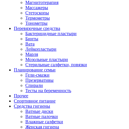
Магнитотерапия
Массажеры
Стетоскопы
Термометры
Тонометры
Перевязочные средства
Бактерицидные пластыри
Бинты
Вата
Лейкопластыри
Марля
Мозольные пластыри
Стерильные салфетки, повязки
Планирование семьи
Гели-смазки
Презервативы
Спирали
Тесты на беременность
Прочее
Спортивное питание
Средства гигиены
Ватные диски
Ватные палочки
Влажные салфетки
Женская гигиена