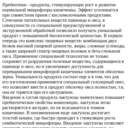
Пребиотики - продукты, стимулирующие рост и развитие
нормальной микрофлоры кишечника. Эффект усиливается
при совместном прием с кисломолочными продуктами.
Сочетание питательных веществ пшеницы и овса, в
совокупности со специальной предэкструзионной и
экструзионной обработкой позволило получить уникальный
продукт с повышенной биологической ценностью. В первую
очередь это комплекс пищевых веществ: комбинация двух
белков высокой пищевой ценности, жиры, сложные углеводы,
а также широкий спектр пищевых волокон и бета-глюканов
овса. Применение специальной технологии не только
сохраняет от разрушения полезные вещества, содержащиеся в
пшенице и овсе, но и увеличивает доступность для
переваривания микрофлорой кишечника элементов оболочки
зерна. Уникальность продукта состоит еще и в том, что для
его изготовления применяется специальный голозерный овес,
что позволяет ввести в продукт оболочку овса полностью, т.к.
она не теряется при его шелушении.
Введение в состав продукта лактулозы значительно повышает
пребиотические свойства композиции, лактулоза легко
растворяется в желудке, но не всасывается в тонком
кишечнике. В неизмененном виде лактулоза достигает
толстой кишки, где быстро приводит к стимуляции роста
симбиотической микрофлоры. Введение лактулозы позволяет