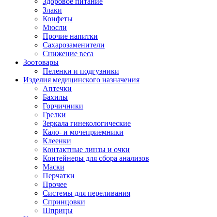
Здоровое питание
Злаки
Конфеты
Мюсли
Прочие напитки
Сахарозаменители
Снижение веса
Зоотовары
Пеленки и подгузники
Изделия медицинского назначения
Аптечки
Бахилы
Горчичники
Грелки
Зеркала гинекологические
Кало- и мочеприемники
Клеенки
Контактные линзы и очки
Контейнеры для сбора анализов
Маски
Перчатки
Прочее
Системы для переливания
Спринцовки
Шприцы