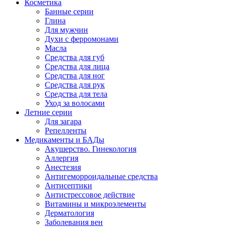
Косметика
Банные серии
Глина
Для мужчин
Духи с ферромонами
Масла
Средства для губ
Средства для лица
Средства для ног
Средства для рук
Средства для тела
Уход за волосами
Летние серии
Для загара
Репелленты
Медикаменты и БАДы
Акушерство. Гинекология
Аллергия
Анестезия
Антигеморроидальные средства
Антисептики
Антистрессовое действие
Витамины и микроэлементы
Дерматология
Заболевания вен