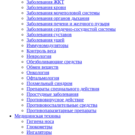
Заболевания ЖКТ
Заболевания крови
Заболевания мочеполовой системы
Заболевания органов дыхания
Заболевания печени и желчного пузыря
Заболевания сердечно-сосудистой системы
Заболевания суставов
Заболевания ушей
Иммуномодуляторы
Контроль веса
Неврология
Обезболивающие средства
Обмен веществ
Онкология
Офтальмология
Похмельный синдром
Препараты специального действия
Простудные заболевания
Противовирусное действие
Противовоспалительные средства
Противопаразитарные препараты
Медицинская техника
Гигиена носа
Глюкометры
Ингаляторы