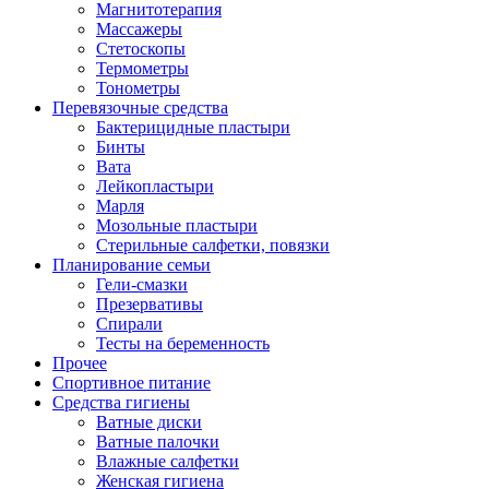
Магнитотерапия
Массажеры
Стетоскопы
Термометры
Тонометры
Перевязочные средства
Бактерицидные пластыри
Бинты
Вата
Лейкопластыри
Марля
Мозольные пластыри
Стерильные салфетки, повязки
Планирование семьи
Гели-смазки
Презервативы
Спирали
Тесты на беременность
Прочее
Спортивное питание
Средства гигиены
Ватные диски
Ватные палочки
Влажные салфетки
Женская гигиена