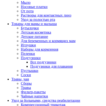
Мыло
Носовые платки
От пота
Растворы для контактных линз
Уход за полостью рта
Товары для мамы и малыша
Бутылочки
Детская косметика
Детское питание
Для беременных и кормящих мам
Игрушки
Наборы для кормления
Пеленки
Подгузники
Все подгузники
Подгузники для плавания
Пустышки
Соски
Травы, чаи
Сборы
Травы
Фильтр-пакеты
Чайные напитки
Уход за больными, средства реабилитации
Компрессионный трикотаж