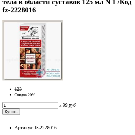
тела в области суставов 125 мл N 1 /Код
fz-2228016
123
Скидка 20%
99
руб
x
Артикул: fz-2228016