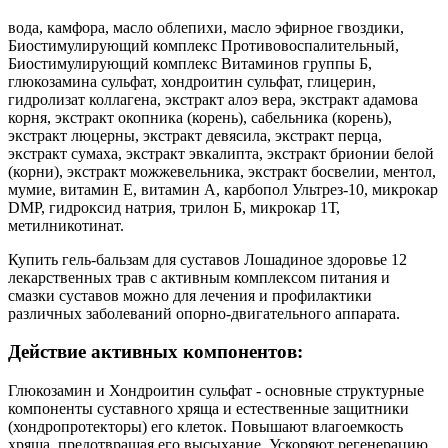
вода, камфора, масло облепихи, масло эфирное гвоздики,
Биостимулирующий комплекс Противовоспалительный,
Биостимулирующий комплекс Витаминов группы Б,
глюкозамина сульфат, хондроитин сульфат, глицерин,
гидролизат коллагена, экстракт алоэ вера, экстракт адамова
корня, экстракт окопника (корень), сабельника (корень),
экстракт люцерны, экстракт девясила, экстракт перца,
экстракт сумаха, экстракт эвкалипта, экстракт брионии белой
(корни), экстракт можжевельника, экстракт босвелии, ментол,
мумие, витамин Е, витамин А, карбопол Ультрез-10, микрокар
DМР, гидроксид натрия, трилон Б, микрокар 1Т,
метилникотинат.
Купить гель-бальзам для суставов Лошадиное здоровье 12
лекарственных трав с активным комплексом питания и
смазки суставов можно для лечения и профилактики
различных заболеваний опорно-двигательного аппарата.
Действие активных компонентов:
Глюкозамин и Хондроитин сульфат - основные структурные
компоненты суставного хряща и естественные защитники
(хондропротекторы) его клеток. Повышают влагоемкость
хряща, предотвращая его высыхание. Ускоряют регенерацию