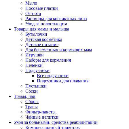
Мыло
Носовые платки
От пота
Растворы для контактных линз
Уход за полостью рта
Товары для мамы и малыша
Бутылочки
Детская косметика
Детское питание
Для беременных и кормящих мам
Игрушки
Наборы для кормления
Пеленки
Подгузники
Все подгузники
Подгузники для плавания
Пустышки
Соски
Травы, чаи
Сборы
Травы
Фильтр-пакеты
Чайные напитки
Уход за больными, средства реабилитации
Компрессионный трикотаж