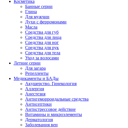
Косметика
Банные серии
Глина
Для мужчин
Духи с ферромонами
Масла
Средства для губ
Средства для лица
Средства для ног
Средства для рук
Средства для тела
Уход за волосами
Летние серии
Для загара
Репелленты
Медикаменты и БАДы
Акушерство. Гинекология
Аллергия
Анестезия
Антигеморроидальные средства
Антисептики
Антистрессовое действие
Витамины и микроэлементы
Дерматология
Заболевания вен