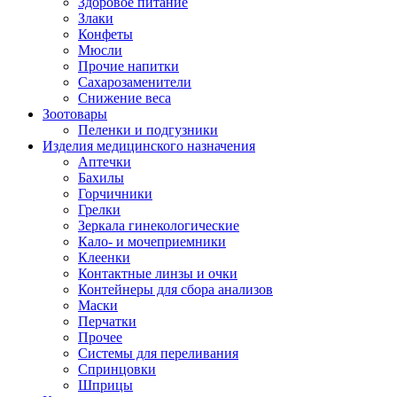
Здоровое питание
Злаки
Конфеты
Мюсли
Прочие напитки
Сахарозаменители
Снижение веса
Зоотовары
Пеленки и подгузники
Изделия медицинского назначения
Аптечки
Бахилы
Горчичники
Грелки
Зеркала гинекологические
Кало- и мочеприемники
Клеенки
Контактные линзы и очки
Контейнеры для сбора анализов
Маски
Перчатки
Прочее
Системы для переливания
Спринцовки
Шприцы