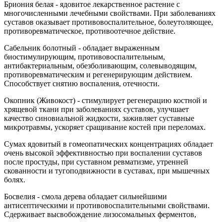
Бриония белая - ядовитое лекарственное растение с
многочисленными лечебными свойствами. При заболеваниях
суставов оказывает противовоспалительное, болеутоляющее,
противоревматическое, противоотечное действие.
Сабельник болотный - обладает выраженным
биостимулирующим, противовоспалительным,
антибактериальным, обезболивающим, солевыводящим,
противоревматическим и регенерирующим действием.
Способствует снятию воспаления, отечности.
Окопник (Живокост) - стимулирует регенерацию костной и
хрящевой ткани при заболеваниях суставов, улучшает
качество синовиальной жидкости, заживляет суставные
микротравмы, ускоряет сращивание костей при переломах.
Сумах ядовитый в гомеопатических концентрациях обладает
очень высокой эффективностью при воспалении суставов
после простуды, при суставном ревматизме, утренней
скованности и тугоподвижности в суставах, при мышечных
болях.
Босвелия - смола дерева обладает сильнейшими
антисептическими и противовоспалительными свойствами.
Сдерживает высвобождение лизосомальных ферментов,