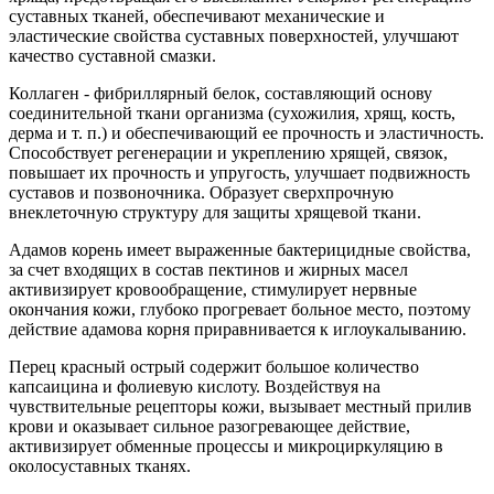
суставных тканей, обеспечивают механические и
эластические свойства суставных поверхностей, улучшают
качество суставной смазки.
Коллаген - фибриллярный белок, составляющий основу
соединительной ткани организма (сухожилия, хрящ, кость,
дерма и т. п.) и обеспечивающий ее прочность и эластичность.
Способствует регенерации и укреплению хрящей, связок,
повышает их прочность и упругость, улучшает подвижность
суставов и позвоночника. Образует сверхпрочную
внеклеточную структуру для защиты хрящевой ткани.
Адамов корень имеет выраженные бактерицидные свойства,
за счет входящих в состав пектинов и жирных масел
активизирует кровообращение, стимулирует нервные
окончания кожи, глубоко прогревает больное место, поэтому
действие адамова корня приравнивается к иглоукалыванию.
Перец красный острый содержит большое количество
капсаицина и фолиевую кислоту. Воздействуя на
чувствительные рецепторы кожи, вызывает местный прилив
крови и оказывает сильное разогревающее действие,
активизирует обменные процессы и микроциркуляцию в
околосуставных тканях.