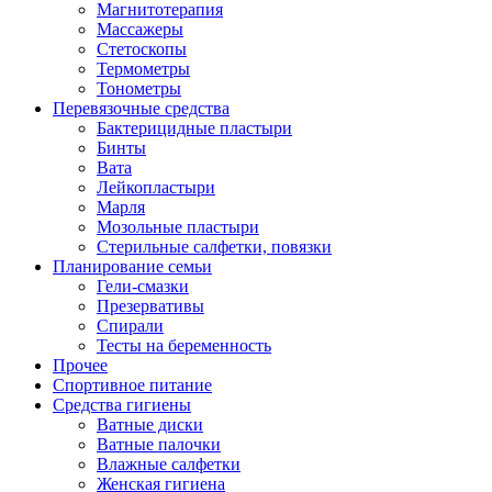
Магнитотерапия
Массажеры
Стетоскопы
Термометры
Тонометры
Перевязочные средства
Бактерицидные пластыри
Бинты
Вата
Лейкопластыри
Марля
Мозольные пластыри
Стерильные салфетки, повязки
Планирование семьи
Гели-смазки
Презервативы
Спирали
Тесты на беременность
Прочее
Спортивное питание
Средства гигиены
Ватные диски
Ватные палочки
Влажные салфетки
Женская гигиена