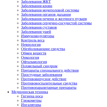
Заболевания ЖКТ
Заболевания крови
Заболевания мочеполовой системы
Заболевания органов дыхания
Заболевания печени и желчного пузыря
Заболевания сердечно-сосудистой системы
Заболевания суставов
Заболевания ушей
Иммуномодуляторы
Контроль веса
Неврология
Обезболивающие средства
Обмен веществ
Онкология
Офтальмология
Похмельный синдром
Препараты специального действия
Простудные заболевания
Противовирусное действие
Противовоспалительные средства
Противопаразитарные препараты
Медицинская техника
Гигиена носа
Глюкометры
Ингаляторы