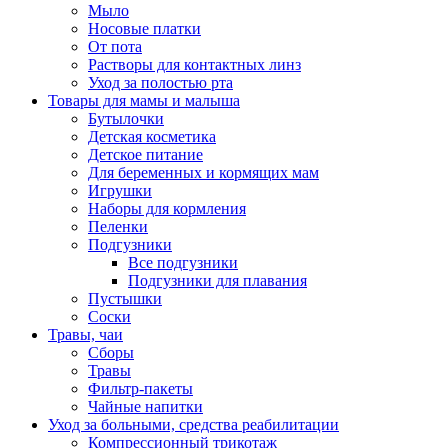
Мыло
Носовые платки
От пота
Растворы для контактных линз
Уход за полостью рта
Товары для мамы и малыша
Бутылочки
Детская косметика
Детское питание
Для беременных и кормящих мам
Игрушки
Наборы для кормления
Пеленки
Подгузники
Все подгузники
Подгузники для плавания
Пустышки
Соски
Травы, чаи
Сборы
Травы
Фильтр-пакеты
Чайные напитки
Уход за больными, средства реабилитации
Компрессионный трикотаж