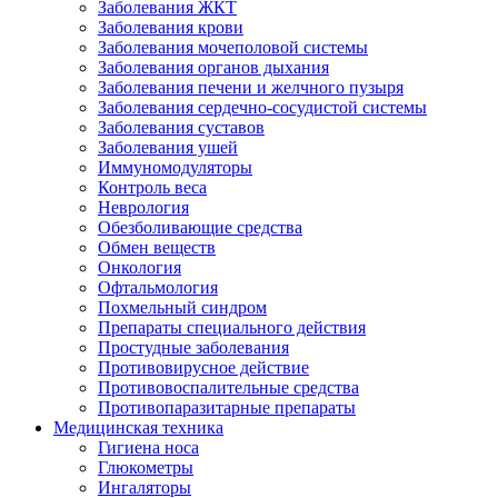
Заболевания ЖКТ
Заболевания крови
Заболевания мочеполовой системы
Заболевания органов дыхания
Заболевания печени и желчного пузыря
Заболевания сердечно-сосудистой системы
Заболевания суставов
Заболевания ушей
Иммуномодуляторы
Контроль веса
Неврология
Обезболивающие средства
Обмен веществ
Онкология
Офтальмология
Похмельный синдром
Препараты специального действия
Простудные заболевания
Противовирусное действие
Противовоспалительные средства
Противопаразитарные препараты
Медицинская техника
Гигиена носа
Глюкометры
Ингаляторы