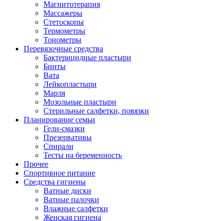
Магнитотерапия
Массажеры
Стетоскопы
Термометры
Тонометры
Перевязочные средства
Бактерицидные пластыри
Бинты
Вата
Лейкопластыри
Марля
Мозольные пластыри
Стерильные салфетки, повязки
Планирование семьи
Гели-смазки
Презервативы
Спирали
Тесты на беременность
Прочее
Спортивное питание
Средства гигиены
Ватные диски
Ватные палочки
Влажные салфетки
Женская гигиена