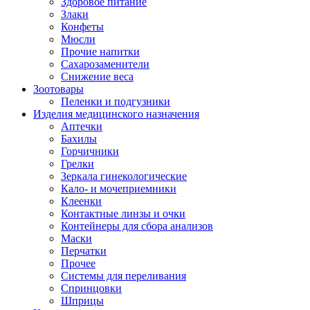
Здоровое питание
Злаки
Конфеты
Мюсли
Прочие напитки
Сахарозаменители
Снижение веса
Зоотовары
Пеленки и подгузники
Изделия медицинского назначения
Аптечки
Бахилы
Горчичники
Грелки
Зеркала гинекологические
Кало- и мочеприемники
Клеенки
Контактные линзы и очки
Контейнеры для сбора анализов
Маски
Перчатки
Прочее
Системы для переливания
Спринцовки
Шприцы