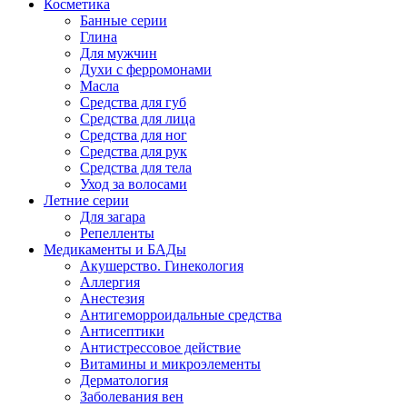
Косметика
Банные серии
Глина
Для мужчин
Духи с ферромонами
Масла
Средства для губ
Средства для лица
Средства для ног
Средства для рук
Средства для тела
Уход за волосами
Летние серии
Для загара
Репелленты
Медикаменты и БАДы
Акушерство. Гинекология
Аллергия
Анестезия
Антигеморроидальные средства
Антисептики
Антистрессовое действие
Витамины и микроэлементы
Дерматология
Заболевания вен