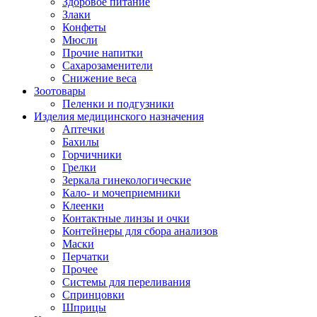
Здоровое питание
Злаки
Конфеты
Мюсли
Прочие напитки
Сахарозаменители
Снижение веса
Зоотовары
Пеленки и подгузники
Изделия медицинского назначения
Аптечки
Бахилы
Горчичники
Грелки
Зеркала гинекологические
Кало- и мочеприемники
Клеенки
Контактные линзы и очки
Контейнеры для сбора анализов
Маски
Перчатки
Прочее
Системы для переливания
Спринцовки
Шприцы