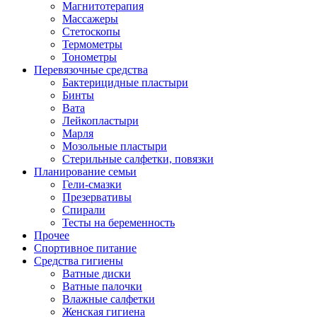
Магнитотерапия
Массажеры
Стетоскопы
Термометры
Тонометры
Перевязочные средства
Бактерицидные пластыри
Бинты
Вата
Лейкопластыри
Марля
Мозольные пластыри
Стерильные салфетки, повязки
Планирование семьи
Гели-смазки
Презервативы
Спирали
Тесты на беременность
Прочее
Спортивное питание
Средства гигиены
Ватные диски
Ватные палочки
Влажные салфетки
Женская гигиена