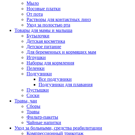
Мыло
Носовые платки
От пота
Растворы для контактных линз
Уход за полостью рта
Товары для мамы и малыша
Бутылочки
Детская косметика
Детское питание
Для беременных и кормящих мам
Игрушки
Наборы для кормления
Пеленки
Подгузники
Все подгузники
Подгузники для плавания
Пустышки
Соски
Травы, чаи
Сборы
Травы
Фильтр-пакеты
Чайные напитки
Уход за больными, средства реабилитации
Компрессионный трикотаж