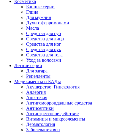
Косметика
Банные серии
Глина
Для мужчин
Духи с ферромонами
Масла
Средства для губ
Средства для лица
Средства для ног
Средства для рук
Средства для тела
Уход за волосами
Летние серии
Для загара
Репелленты
Медикаменты и БАДы
Акушерство. Гинекология
Аллергия
Анестезия
Антигеморроидальные средства
Антисептики
Антистрессовое действие
Витамины и микроэлементы
Дерматология
Заболевания вен