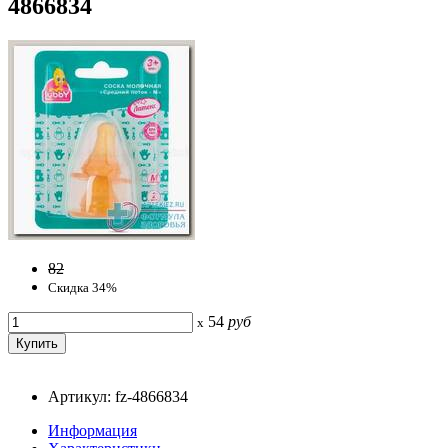
4866834
82
Скидка 34%
54
руб
x
Артикул: fz-4866834
Информация