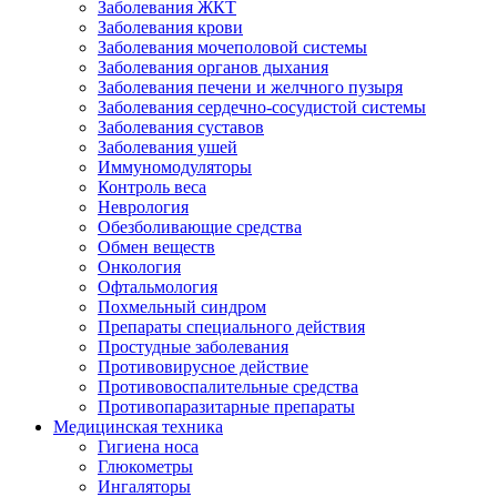
Заболевания ЖКТ
Заболевания крови
Заболевания мочеполовой системы
Заболевания органов дыхания
Заболевания печени и желчного пузыря
Заболевания сердечно-сосудистой системы
Заболевания суставов
Заболевания ушей
Иммуномодуляторы
Контроль веса
Неврология
Обезболивающие средства
Обмен веществ
Онкология
Офтальмология
Похмельный синдром
Препараты специального действия
Простудные заболевания
Противовирусное действие
Противовоспалительные средства
Противопаразитарные препараты
Медицинская техника
Гигиена носа
Глюкометры
Ингаляторы