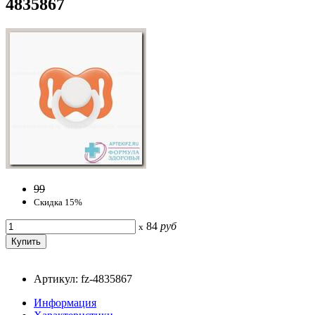
4835867
99
Скидка 15%
84
руб
x
Артикул: fz-4835867
Информация