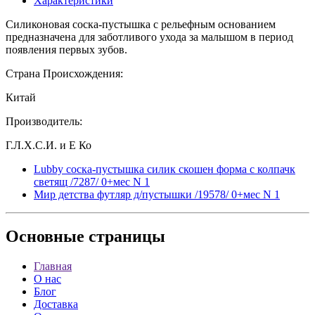
Характеристики
Силиконовая соска-пустышка с рельефным основанием
предназначена для заботливого ухода за малышом в период
появления первых зубов.
Страна Происхождения:
Китай
Производитель:
Г.Л.Х.С.И. и Е Ко
Lubby соска-пустышка силик скошен форма с колпачк
светящ /7287/ 0+мес N 1
Мир детства футляр д/пустышки /19578/ 0+мес N 1
Основные
страницы
Главная
О нас
Блог
Доставка