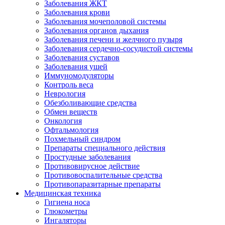
Заболевания ЖКТ
Заболевания крови
Заболевания мочеполовой системы
Заболевания органов дыхания
Заболевания печени и желчного пузыря
Заболевания сердечно-сосудистой системы
Заболевания суставов
Заболевания ушей
Иммуномодуляторы
Контроль веса
Неврология
Обезболивающие средства
Обмен веществ
Онкология
Офтальмология
Похмельный синдром
Препараты специального действия
Простудные заболевания
Противовирусное действие
Противовоспалительные средства
Противопаразитарные препараты
Медицинская техника
Гигиена носа
Глюкометры
Ингаляторы