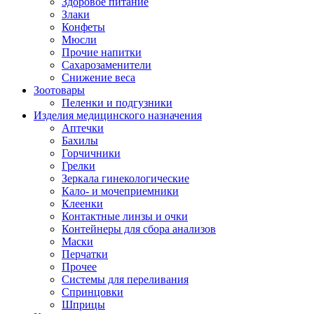
Здоровое питание
Злаки
Конфеты
Мюсли
Прочие напитки
Сахарозаменители
Снижение веса
Зоотовары
Пеленки и подгузники
Изделия медицинского назначения
Аптечки
Бахилы
Горчичники
Грелки
Зеркала гинекологические
Кало- и мочеприемники
Клеенки
Контактные линзы и очки
Контейнеры для сбора анализов
Маски
Перчатки
Прочее
Системы для переливания
Спринцовки
Шприцы