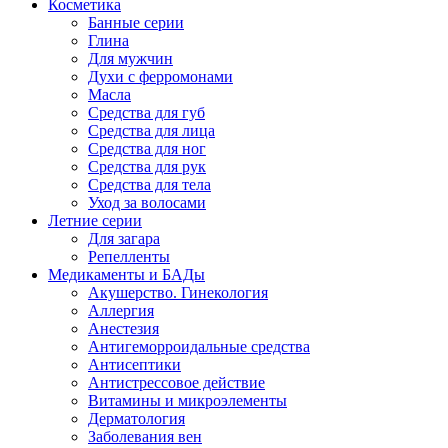
Косметика
Банные серии
Глина
Для мужчин
Духи с ферромонами
Масла
Средства для губ
Средства для лица
Средства для ног
Средства для рук
Средства для тела
Уход за волосами
Летние серии
Для загара
Репелленты
Медикаменты и БАДы
Акушерство. Гинекология
Аллергия
Анестезия
Антигеморроидальные средства
Антисептики
Антистрессовое действие
Витамины и микроэлементы
Дерматология
Заболевания вен