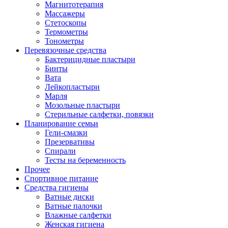
Магнитотерапия
Массажеры
Стетоскопы
Термометры
Тонометры
Перевязочные средства
Бактерицидные пластыри
Бинты
Вата
Лейкопластыри
Марля
Мозольные пластыри
Стерильные салфетки, повязки
Планирование семьи
Гели-смазки
Презервативы
Спирали
Тесты на беременность
Прочее
Спортивное питание
Средства гигиены
Ватные диски
Ватные палочки
Влажные салфетки
Женская гигиена