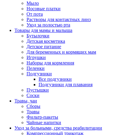
Мыло
Носовые платки
От пота
Растворы для контактных линз
Уход за полостью рта
Товары для мамы и малыша
Бутылочки
Детская косметика
Детское питание
Для беременных и кормящих мам
Игрушки
Наборы для кормления
Пеленки
Подгузники
Все подгузники
Подгузники для плавания
Пустышки
Соски
Травы, чаи
Сборы
Травы
Фильтр-пакеты
Чайные напитки
Уход за больными, средства реабилитации
Компрессионный трикотаж