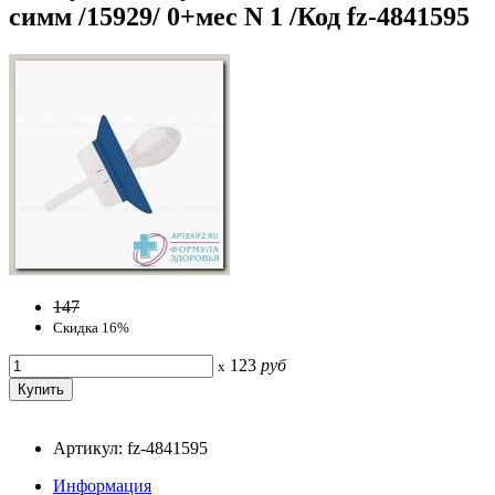
симм /15929/ 0+мес N 1 /Код fz-4841595
147
Скидка 16%
123
руб
x
Артикул: fz-4841595
Информация