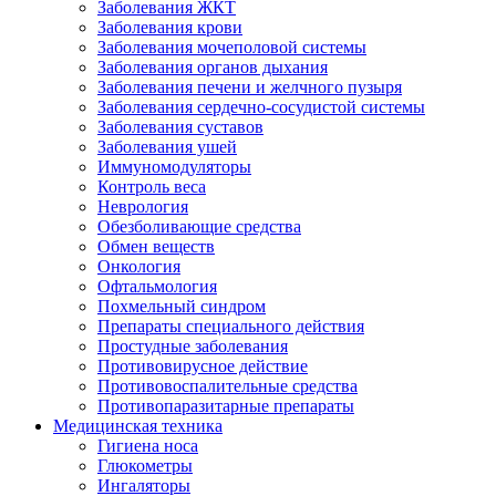
Заболевания ЖКТ
Заболевания крови
Заболевания мочеполовой системы
Заболевания органов дыхания
Заболевания печени и желчного пузыря
Заболевания сердечно-сосудистой системы
Заболевания суставов
Заболевания ушей
Иммуномодуляторы
Контроль веса
Неврология
Обезболивающие средства
Обмен веществ
Онкология
Офтальмология
Похмельный синдром
Препараты специального действия
Простудные заболевания
Противовирусное действие
Противовоспалительные средства
Противопаразитарные препараты
Медицинская техника
Гигиена носа
Глюкометры
Ингаляторы