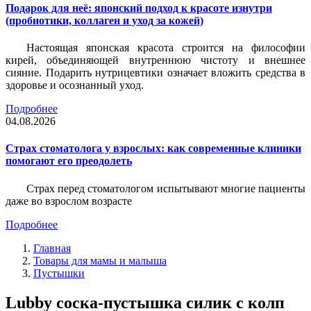
Подарок для неё: японский подход к красоте изнутри
(пробиотики, коллаген и уход за кожей)
Настоящая японская красота строится на философии
кирей, объединяющей внутреннюю чистоту и внешнее
сияние. Подарить нутрицевтики означает вложить средства в
здоровье и осознанный уход.
Подробнее
04.08.2026
Страх стоматолога у взрослых: как современные клиники
помогают его преодолеть
Страх перед стоматологом испытывают многие пациенты
даже во взрослом возрасте
Подробнее
Главная
Товары для мамы и малыша
Пустышки
Lubby соска-пустышка силик с колп