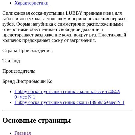
Характеристики
Силиконовая соска-пустышка LUBBY предназначена для
заботливого ухода за малышом в период появления первых
зубов. Форма нагубника с симметрично расположенными
отверстиями обеспечивает свободное дыхание и
предотвращает раздражение кожи вокруг рта. Пластиковый
колпачок предохраняет соску от загрязнения.
Страна Происхождения:
Таиланд
Производитель:
Брэнд Дистрибьюшн Ко
Lubby соска-пустышка силик с колп классич /4642/
0+мес N 1
Lubby соска-пустышка силик скош /13958/ 6+мес N 1
Основные
страницы
Главная