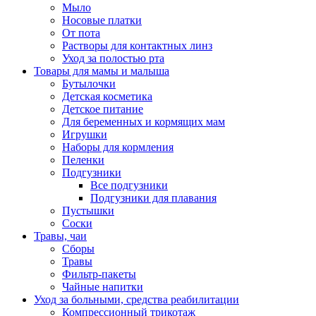
Мыло
Носовые платки
От пота
Растворы для контактных линз
Уход за полостью рта
Товары для мамы и малыша
Бутылочки
Детская косметика
Детское питание
Для беременных и кормящих мам
Игрушки
Наборы для кормления
Пеленки
Подгузники
Все подгузники
Подгузники для плавания
Пустышки
Соски
Травы, чаи
Сборы
Травы
Фильтр-пакеты
Чайные напитки
Уход за больными, средства реабилитации
Компрессионный трикотаж