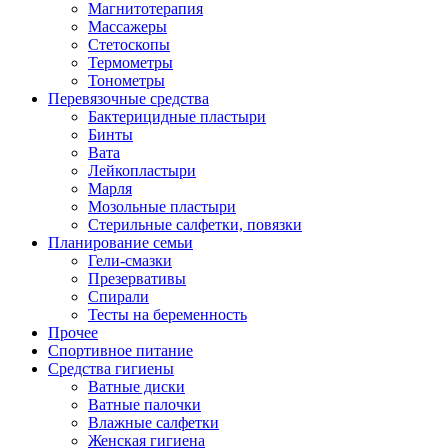
Магнитотерапия
Массажеры
Стетоскопы
Термометры
Тонометры
Перевязочные средства
Бактерицидные пластыри
Бинты
Вата
Лейкопластыри
Марля
Мозольные пластыри
Стерильные салфетки, повязки
Планирование семьи
Гели-смазки
Презервативы
Спирали
Тесты на беременность
Прочее
Спортивное питание
Средства гигиены
Ватные диски
Ватные палочки
Влажные салфетки
Женская гигиена