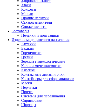
Здоровое питание
Злаки
Конфеты
Мюсли
Прочие напитки
Сахарозаменители
Снижение веса
Зоотовары
Пеленки и подгузники
Изделия медицинского назначения
Аптечки
Бахилы
Горчичники
Грелки
Зеркала гинекологические
Кало- и мочеприемники
Клеенки
Контактные линзы и очки
Контейнеры для сбора анализов
Маски
Перчатки
Прочее
Системы для переливания
Спринцовки
Шприцы