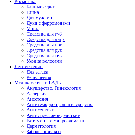
Косметика
Банные серии
Глина
Для мужчин
Духи с ферромонами
Масла
Средства для губ
Средства для лица
Средства для ног
Средства для рук
Средства для тела
Уход за волосами
Летние серии
Для загара
Репелленты
Медикаменты и БАДы
Акушерство. Гинекология
Аллергия
Анестезия
Антигеморроидальные средства
Антисептики
Антистрессовое действие
Витамины и микроэлементы
Дерматология
Заболевания вен