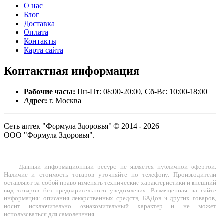
О нас
Блог
Доставка
Оплата
Контакты
Карта сайта
Контактная
информация
Рабочие часы:
Пн-Пт: 08:00-20:00, Сб-Вс: 10:00-18:00
Адрес:
г. Москва
Сеть аптек "Формула Здоровья" © 2014 - 2026
ООО "Формула Здоровья".
Данный информационный ресурс не является публичной офертой.
Наличие и стоимость товаров уточняйте по телефону. Производители
оставляют за собой право изменять технические характеристики и внешний
вид товаров без предварительного уведомления. Размещенная на сайте
информация: описания лекарственных средств, БАДов и других товаров,
носит исключительно ознакомительный характер и не может
использоваться для самолечения.