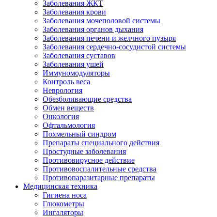
Заболевания ЖКТ
Заболевания крови
Заболевания мочеполовой системы
Заболевания органов дыхания
Заболевания печени и желчного пузыря
Заболевания сердечно-сосудистой системы
Заболевания суставов
Заболевания ушей
Иммуномодуляторы
Контроль веса
Неврология
Обезболивающие средства
Обмен веществ
Онкология
Офтальмология
Похмельный синдром
Препараты специального действия
Простудные заболевания
Противовирусное действие
Противовоспалительные средства
Противопаразитарные препараты
Медицинская техника
Гигиена носа
Глюкометры
Ингаляторы