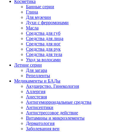
Косметика
Банные серии
Глина
Для мужчин
Духи с ферромонами
Масла
Средства для губ
Средства для лица
Средства для ног
Средства для рук
Средства для тела
Уход за волосами
Летние серии
Для загара
Репелленты
Медикаменты и БАДы
Акушерство. Гинекология
Аллергия
Анестезия
Антигеморроидальные средства
Антисептики
Антистрессовое действие
Витамины и микроэлементы
Дерматология
Заболевания вен