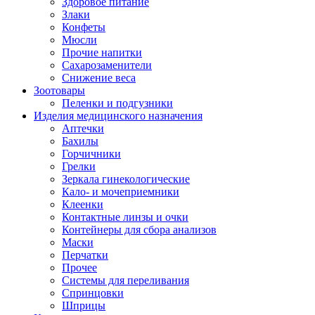
Здоровое питание
Злаки
Конфеты
Мюсли
Прочие напитки
Сахарозаменители
Снижение веса
Зоотовары
Пеленки и подгузники
Изделия медицинского назначения
Аптечки
Бахилы
Горчичники
Грелки
Зеркала гинекологические
Кало- и мочеприемники
Клеенки
Контактные линзы и очки
Контейнеры для сбора анализов
Маски
Перчатки
Прочее
Системы для переливания
Спринцовки
Шприцы