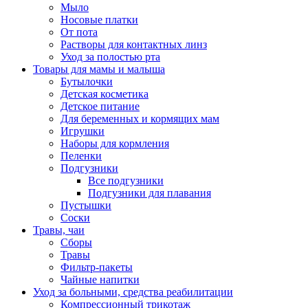
Мыло
Носовые платки
От пота
Растворы для контактных линз
Уход за полостью рта
Товары для мамы и малыша
Бутылочки
Детская косметика
Детское питание
Для беременных и кормящих мам
Игрушки
Наборы для кормления
Пеленки
Подгузники
Все подгузники
Подгузники для плавания
Пустышки
Соски
Травы, чаи
Сборы
Травы
Фильтр-пакеты
Чайные напитки
Уход за больными, средства реабилитации
Компрессионный трикотаж