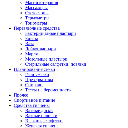
Магнитотерапия
Массажеры
Стетоскопы
Термометры
Тонометры
Перевязочные средства
Бактерицидные пластыри
Бинты
Вата
Лейкопластыри
Марля
Мозольные пластыри
Стерильные салфетки, повязки
Планирование семьи
Гели-смазки
Презервативы
Спирали
Тесты на беременность
Прочее
Спортивное питание
Средства гигиены
Ватные диски
Ватные палочки
Влажные салфетки
Женская гигиена