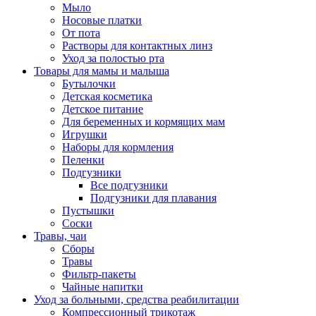
Мыло
Носовые платки
От пота
Растворы для контактных линз
Уход за полостью рта
Товары для мамы и малыша
Бутылочки
Детская косметика
Детское питание
Для беременных и кормящих мам
Игрушки
Наборы для кормления
Пеленки
Подгузники
Все подгузники
Подгузники для плавания
Пустышки
Соски
Травы, чаи
Сборы
Травы
Фильтр-пакеты
Чайные напитки
Уход за больными, средства реабилитации
Компрессионный трикотаж