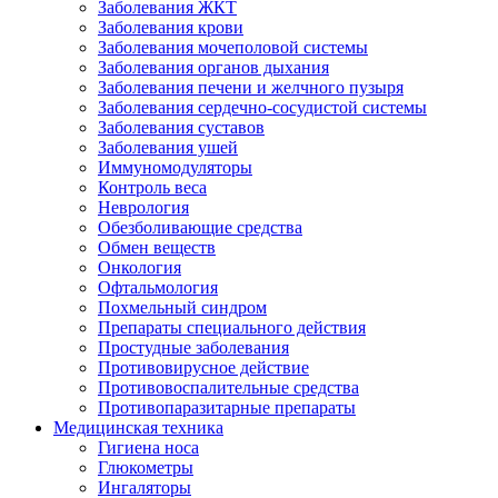
Заболевания ЖКТ
Заболевания крови
Заболевания мочеполовой системы
Заболевания органов дыхания
Заболевания печени и желчного пузыря
Заболевания сердечно-сосудистой системы
Заболевания суставов
Заболевания ушей
Иммуномодуляторы
Контроль веса
Неврология
Обезболивающие средства
Обмен веществ
Онкология
Офтальмология
Похмельный синдром
Препараты специального действия
Простудные заболевания
Противовирусное действие
Противовоспалительные средства
Противопаразитарные препараты
Медицинская техника
Гигиена носа
Глюкометры
Ингаляторы