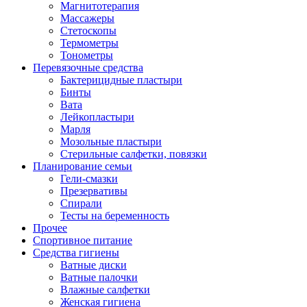
Магнитотерапия
Массажеры
Стетоскопы
Термометры
Тонометры
Перевязочные средства
Бактерицидные пластыри
Бинты
Вата
Лейкопластыри
Марля
Мозольные пластыри
Стерильные салфетки, повязки
Планирование семьи
Гели-смазки
Презервативы
Спирали
Тесты на беременность
Прочее
Спортивное питание
Средства гигиены
Ватные диски
Ватные палочки
Влажные салфетки
Женская гигиена