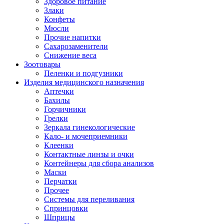
Здоровое питание
Злаки
Конфеты
Мюсли
Прочие напитки
Сахарозаменители
Снижение веса
Зоотовары
Пеленки и подгузники
Изделия медицинского назначения
Аптечки
Бахилы
Горчичники
Грелки
Зеркала гинекологические
Кало- и мочеприемники
Клеенки
Контактные линзы и очки
Контейнеры для сбора анализов
Маски
Перчатки
Прочее
Системы для переливания
Спринцовки
Шприцы