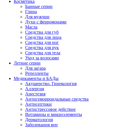
Косметика
Банные серии
Глина
Для мужчин
Духи с ферромонами
Масла
Средства для губ
Средства для лица
Средства для ног
Средства для рук
Средства для тела
Уход за волосами
Летние серии
Для загара
Репелленты
Медикаменты и БАДы
Акушерство. Гинекология
Аллергия
Анестезия
Антигеморроидальные средства
Антисептики
Антистрессовое действие
Витамины и микроэлементы
Дерматология
Заболевания вен