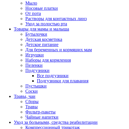
Мыло
Носовые платки
От пота
Растворы для контактных линз
Уход за полостью рта
Товары для мамы и малыша
Бутылочки
Детская косметика
Детское питание
Для беременных и кормящих мам
Игрушки
Наборы для кормления
Пеленки
Подгузники
Все подгузники
Подгузники для плавания
Пустышки
Соски
Травы, чаи
Сборы
Травы
Фильтр-пакеты
Чайные напитки
Уход за больными, средства реабилитации
Компрессионный трикотаж