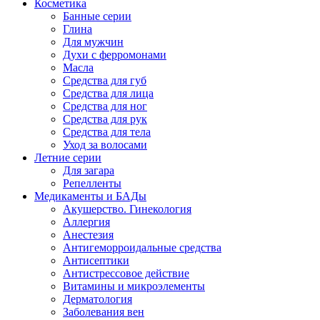
Косметика
Банные серии
Глина
Для мужчин
Духи с ферромонами
Масла
Средства для губ
Средства для лица
Средства для ног
Средства для рук
Средства для тела
Уход за волосами
Летние серии
Для загара
Репелленты
Медикаменты и БАДы
Акушерство. Гинекология
Аллергия
Анестезия
Антигеморроидальные средства
Антисептики
Антистрессовое действие
Витамины и микроэлементы
Дерматология
Заболевания вен