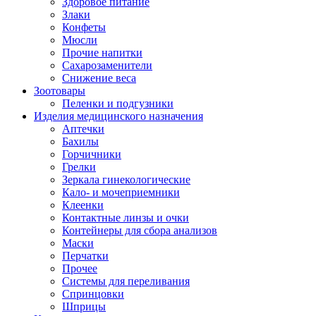
Здоровое питание
Злаки
Конфеты
Мюсли
Прочие напитки
Сахарозаменители
Снижение веса
Зоотовары
Пеленки и подгузники
Изделия медицинского назначения
Аптечки
Бахилы
Горчичники
Грелки
Зеркала гинекологические
Кало- и мочеприемники
Клеенки
Контактные линзы и очки
Контейнеры для сбора анализов
Маски
Перчатки
Прочее
Системы для переливания
Спринцовки
Шприцы