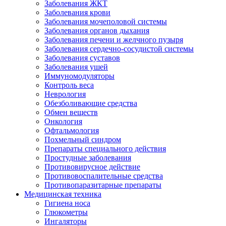
Заболевания ЖКТ
Заболевания крови
Заболевания мочеполовой системы
Заболевания органов дыхания
Заболевания печени и желчного пузыря
Заболевания сердечно-сосудистой системы
Заболевания суставов
Заболевания ушей
Иммуномодуляторы
Контроль веса
Неврология
Обезболивающие средства
Обмен веществ
Онкология
Офтальмология
Похмельный синдром
Препараты специального действия
Простудные заболевания
Противовирусное действие
Противовоспалительные средства
Противопаразитарные препараты
Медицинская техника
Гигиена носа
Глюкометры
Ингаляторы