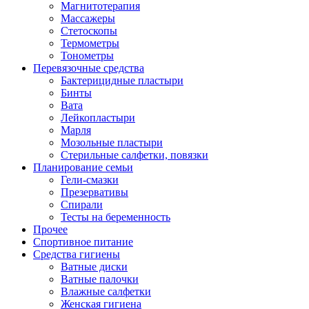
Магнитотерапия
Массажеры
Стетоскопы
Термометры
Тонометры
Перевязочные средства
Бактерицидные пластыри
Бинты
Вата
Лейкопластыри
Марля
Мозольные пластыри
Стерильные салфетки, повязки
Планирование семьи
Гели-смазки
Презервативы
Спирали
Тесты на беременность
Прочее
Спортивное питание
Средства гигиены
Ватные диски
Ватные палочки
Влажные салфетки
Женская гигиена