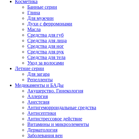
Косметика
Банные серии
Глина
Для мужчин
Духи с ферромонами
Масла
Средства для губ
Средства для лица
Средства для ног
Средства для рук
Средства для тела
Уход за волосами
Летние серии
Для загара
Репелленты
Медикаменты и БАДы
Акушерство. Гинекология
Аллергия
Анестезия
Антигеморроидальные средства
Антисептики
Антистрессовое действие
Витамины и микроэлементы
Дерматология
Заболевания вен