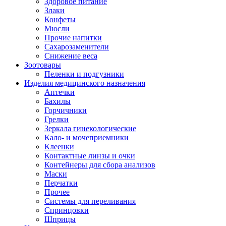
Здоровое питание
Злаки
Конфеты
Мюсли
Прочие напитки
Сахарозаменители
Снижение веса
Зоотовары
Пеленки и подгузники
Изделия медицинского назначения
Аптечки
Бахилы
Горчичники
Грелки
Зеркала гинекологические
Кало- и мочеприемники
Клеенки
Контактные линзы и очки
Контейнеры для сбора анализов
Маски
Перчатки
Прочее
Системы для переливания
Спринцовки
Шприцы