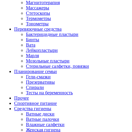
Магнитотерапия
Массажеры
Стетоскопы
Термометры
Тонометры
Перевязочные средства
Бактерицидные пластыри
Бинты
Вата
Лейкопластыри
Марля
Мозольные пластыри
Стерильные салфетки, повязки
Планирование семьи
Гели-смазки
Презервативы
Спирали
Тесты на беременность
Прочее
Спортивное питание
Средства гигиены
Ватные диски
Ватные палочки
Влажные салфетки
Женская гигиена