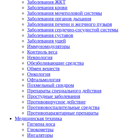
Заболевания ЖКТ
Заболевания крови
Заболевания мочеполовой системы
Заболевания органов дыхания
Заболевания печени и желчного пузыря
Заболевания сердечно-сосудистой системы
Заболевания суставов
Заболевания ушей
Иммуномодуляторы
Контроль веса
Неврология
Обезболивающие средства
Обмен веществ
Онкология
Офтальмология
Похмельный синдром
Препараты специального действия
Простудные заболевания
Противовирусное действие
Противовоспалительные средства
Противопаразитарные препараты
Медицинская техника
Гигиена носа
Глюкометры
Ингаляторы