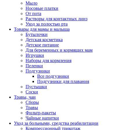
Мыло
Носовые платки
От пота
Растворы для контактных линз
Уход за полостью рта
Товары для мамы и малыша
Бутылочки
Детская косметика
Детское питание
Для беременных и кормящих мам
Игрушки
Наборы для кормления
Пеленки
Подгузники
Все подгузники
Подгузники для плавания
Пустышки
Соски
Травы, чаи
Сборы
Травы
Фильтр-пакеты
Чайные напитки
Уход за больными, средства реабилитации
Компрессионный трикотаж