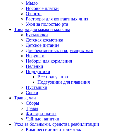
Мыло
Носовые платки
От пота
Растворы для контактных линз
Уход за полостью рта
Товары для мамы и малыша
Бутылочки
Детская косметика
Детское питание
Для беременных и кормящих мам
Игрушки
Наборы для кормления
Пеленки
Подгузники
Все подгузники
Подгузники для плавания
Пустышки
Соски
Травы, чаи
Сборы
Травы
Фильтр-пакеты
Чайные напитки
Уход за больными, средства реабилитации
Компрессионный трикотаж