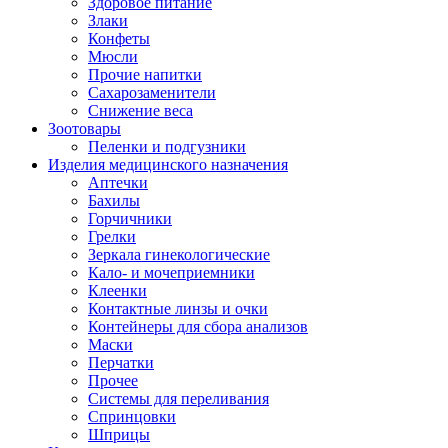
Здоровое питание
Злаки
Конфеты
Мюсли
Прочие напитки
Сахарозаменители
Снижение веса
Зоотовары
Пеленки и подгузники
Изделия медицинского назначения
Аптечки
Бахилы
Горчичники
Грелки
Зеркала гинекологические
Кало- и мочеприемники
Клеенки
Контактные линзы и очки
Контейнеры для сбора анализов
Маски
Перчатки
Прочее
Системы для переливания
Спринцовки
Шприцы