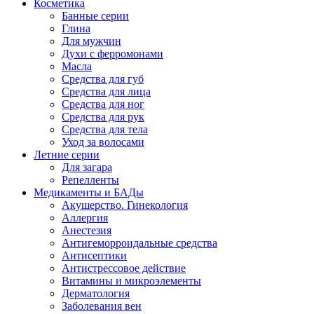
Косметика
Банные серии
Глина
Для мужчин
Духи с ферромонами
Масла
Средства для губ
Средства для лица
Средства для ног
Средства для рук
Средства для тела
Уход за волосами
Летние серии
Для загара
Репелленты
Медикаменты и БАДы
Акушерство. Гинекология
Аллергия
Анестезия
Антигеморроидальные средства
Антисептики
Антистрессовое действие
Витамины и микроэлементы
Дерматология
Заболевания вен