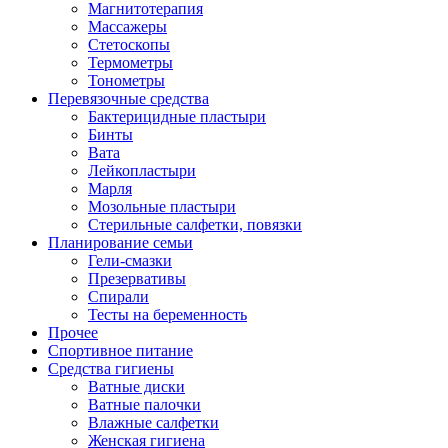
Магнитотерапия
Массажеры
Стетоскопы
Термометры
Тонометры
Перевязочные средства
Бактерицидные пластыри
Бинты
Вата
Лейкопластыри
Марля
Мозольные пластыри
Стерильные салфетки, повязки
Планирование семьи
Гели-смазки
Презервативы
Спирали
Тесты на беременность
Прочее
Спортивное питание
Средства гигиены
Ватные диски
Ватные палочки
Влажные салфетки
Женская гигиена