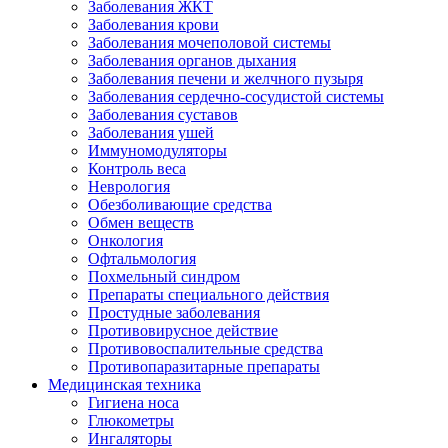
Заболевания ЖКТ
Заболевания крови
Заболевания мочеполовой системы
Заболевания органов дыхания
Заболевания печени и желчного пузыря
Заболевания сердечно-сосудистой системы
Заболевания суставов
Заболевания ушей
Иммуномодуляторы
Контроль веса
Неврология
Обезболивающие средства
Обмен веществ
Онкология
Офтальмология
Похмельный синдром
Препараты специального действия
Простудные заболевания
Противовирусное действие
Противовоспалительные средства
Противопаразитарные препараты
Медицинская техника
Гигиена носа
Глюкометры
Ингаляторы