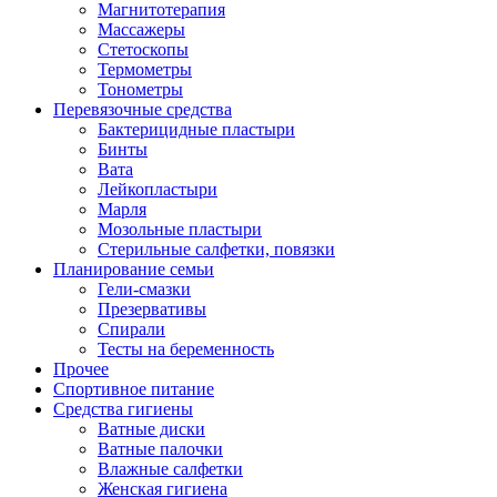
Магнитотерапия
Массажеры
Стетоскопы
Термометры
Тонометры
Перевязочные средства
Бактерицидные пластыри
Бинты
Вата
Лейкопластыри
Марля
Мозольные пластыри
Стерильные салфетки, повязки
Планирование семьи
Гели-смазки
Презервативы
Спирали
Тесты на беременность
Прочее
Спортивное питание
Средства гигиены
Ватные диски
Ватные палочки
Влажные салфетки
Женская гигиена