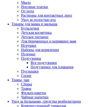
Мыло
Носовые платки
От пота
Растворы для контактных линз
Уход за полостью рта
Товары для мамы и малыша
Бутылочки
Детская косметика
Детское питание
Для беременных и кормящих мам
Игрушки
Наборы для кормления
Пеленки
Подгузники
Все подгузники
Подгузники для плавания
Пустышки
Соски
Травы, чаи
Сборы
Травы
Фильтр-пакеты
Чайные напитки
Уход за больными, средства реабилитации
Компрессионный трикотаж