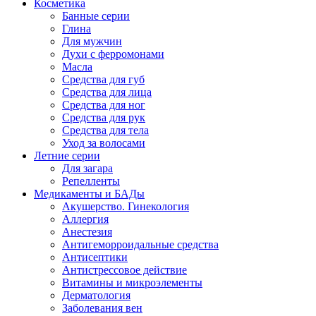
Косметика
Банные серии
Глина
Для мужчин
Духи с ферромонами
Масла
Средства для губ
Средства для лица
Средства для ног
Средства для рук
Средства для тела
Уход за волосами
Летние серии
Для загара
Репелленты
Медикаменты и БАДы
Акушерство. Гинекология
Аллергия
Анестезия
Антигеморроидальные средства
Антисептики
Антистрессовое действие
Витамины и микроэлементы
Дерматология
Заболевания вен