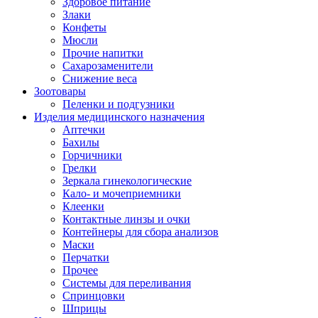
Здоровое питание
Злаки
Конфеты
Мюсли
Прочие напитки
Сахарозаменители
Снижение веса
Зоотовары
Пеленки и подгузники
Изделия медицинского назначения
Аптечки
Бахилы
Горчичники
Грелки
Зеркала гинекологические
Кало- и мочеприемники
Клеенки
Контактные линзы и очки
Контейнеры для сбора анализов
Маски
Перчатки
Прочее
Системы для переливания
Спринцовки
Шприцы