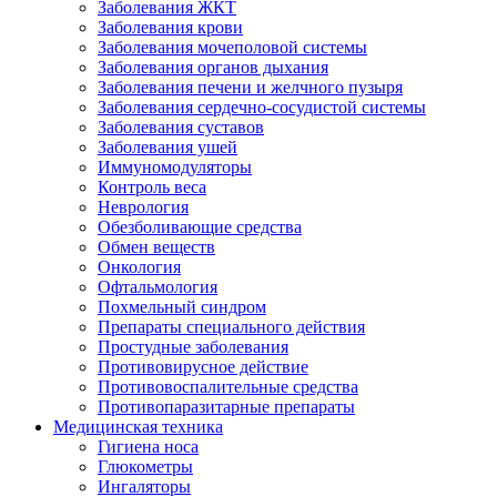
Заболевания ЖКТ
Заболевания крови
Заболевания мочеполовой системы
Заболевания органов дыхания
Заболевания печени и желчного пузыря
Заболевания сердечно-сосудистой системы
Заболевания суставов
Заболевания ушей
Иммуномодуляторы
Контроль веса
Неврология
Обезболивающие средства
Обмен веществ
Онкология
Офтальмология
Похмельный синдром
Препараты специального действия
Простудные заболевания
Противовирусное действие
Противовоспалительные средства
Противопаразитарные препараты
Медицинская техника
Гигиена носа
Глюкометры
Ингаляторы