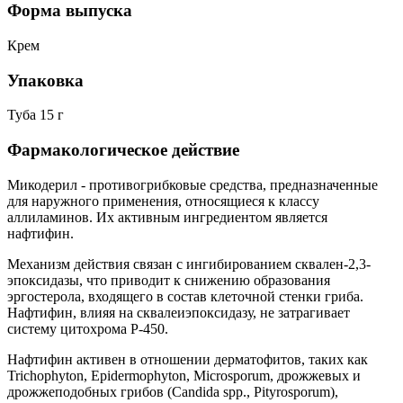
Форма выпуска
Крем
Упаковка
Туба 15 г
Фармакологическое действие
Микодерил - противогрибковые средства, предназначенные
для наружного применения, относящиеся к классу
аллиламинов. Их активным ингредиентом является
нафтифин.
Механизм действия связан с ингибированием сквален-2,3-
эпоксидазы, что приводит к снижению образования
эргостерола, входящего в состав клеточной стенки гриба.
Нафтифин, влияя на сквалеиэпоксидазу, не затрагивает
систему цитохрома Р-450.
Нафтифин активен в отношении дерматофитов, таких как
Trichophyton, Epidermophyton, Microsporum, дрожжевых и
дрожжеподобных грибов (Candida spp., Pityrosporum),