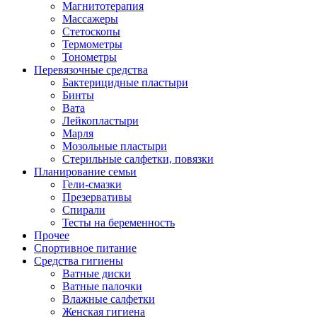
Магнитотерапия
Массажеры
Стетоскопы
Термометры
Тонометры
Перевязочные средства
Бактерицидные пластыри
Бинты
Вата
Лейкопластыри
Марля
Мозольные пластыри
Стерильные салфетки, повязки
Планирование семьи
Гели-смазки
Презервативы
Спирали
Тесты на беременность
Прочее
Спортивное питание
Средства гигиены
Ватные диски
Ватные палочки
Влажные салфетки
Женская гигиена