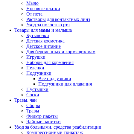
Мыло
Носовые платки
От пота
Растворы для контактных линз
Уход за полостью рта
Товары для мамы и малыша
Бутылочки
Детская косметика
Детское питание
Для беременных и кормящих мам
Игрушки
Наборы для кормления
Пеленки
Подгузники
Все подгузники
Подгузники для плавания
Пустышки
Соски
Травы, чаи
Сборы
Травы
Фильтр-пакеты
Чайные напитки
Уход за больными, средства реабилитации
Компрессионный трикотаж