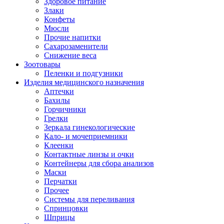
Здоровое питание
Злаки
Конфеты
Мюсли
Прочие напитки
Сахарозаменители
Снижение веса
Зоотовары
Пеленки и подгузники
Изделия медицинского назначения
Аптечки
Бахилы
Горчичники
Грелки
Зеркала гинекологические
Кало- и мочеприемники
Клеенки
Контактные линзы и очки
Контейнеры для сбора анализов
Маски
Перчатки
Прочее
Системы для переливания
Спринцовки
Шприцы