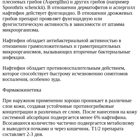
плесневых грибов (Aspergillus) и других грибов (например
Sporothrix schenckii). В отношении дерматофитов и аспергилл
нафтифин действует фунгицидно. В отношении дрожжевых
грибов препарат проявляет фунгицидную или
фунгистатическую активность в зависимости от штамма
микроорганизма.
Нафтифин обладает антибактериальной активностью в
отношении грамположительных и грамотрицательных
микроорганизмов, вызывающих вторичные бактериальные
инфекции.
Нафтифин обладает противовоспалительным действием,
которое способствует быстрому исчезновению симптомов
воспаления, особенно зуда.
Фармакокинетика
При наружном применении хорошо проникает в различные
слои кожи, создавая устойчивые противогрибковые
концентрации в различных ее слоях. После нанесения на кожу
системной абсорбции подвергается менее 6% нафтифина.
Всосавшееся количество частично подвергается метаболизму
и выводится почками и через кишечник. T1/2 препарата
составляет 2-3 дня.