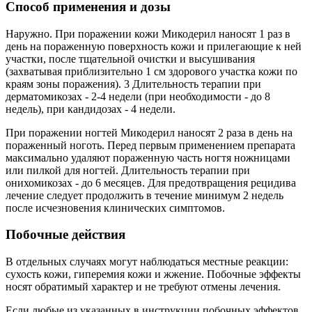
Способ применения и дозы
Наружно. При поражении кожи Микодерил наносят 1 раз в
день на пораженную поверхность кожи и прилегающие к ней
участки, после тщательной очистки и высушивания
(захватывая приблизительно 1 см здорового участка кожи по
краям зоны поражения). 3 Длительность терапии при
дерматомикозах - 2-4 недели (при необходимости - до 8
недель), при кандидозах - 4 недели.
При поражении ногтей Микодерил наносят 2 раза в день на
пораженный ноготь. Перед первым применением препарата
максимально удаляют пораженную часть ногтя ножницами
или пилкой для ногтей. Длительность терапии при
онихомикозах - до 6 месяцев. Для предотвращения рецидива
лечение следует продолжить в течение минимум 2 недель
после исчезновения клинических симптомов.
Побочные действия
В отдельных случаях могут наблюдаться местные реакции:
сухость кожи, гиперемия кожи и жжение. Побочные эффекты
носят обратимый характер и не требуют отмены лечения.
Если любые из указанных в инструкции побочных эффектов