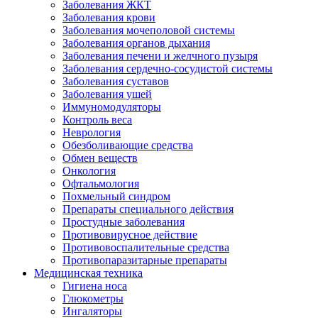
Заболевания ЖКТ
Заболевания крови
Заболевания мочеполовой системы
Заболевания органов дыхания
Заболевания печени и желчного пузыря
Заболевания сердечно-сосудистой системы
Заболевания суставов
Заболевания ушей
Иммуномодуляторы
Контроль веса
Неврология
Обезболивающие средства
Обмен веществ
Онкология
Офтальмология
Похмельный синдром
Препараты специального действия
Простудные заболевания
Противовирусное действие
Противовоспалительные средства
Противопаразитарные препараты
Медицинская техника
Гигиена носа
Глюкометры
Ингаляторы