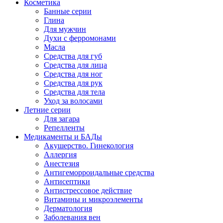
Косметика
Банные серии
Глина
Для мужчин
Духи с ферромонами
Масла
Средства для губ
Средства для лица
Средства для ног
Средства для рук
Средства для тела
Уход за волосами
Летние серии
Для загара
Репелленты
Медикаменты и БАДы
Акушерство. Гинекология
Аллергия
Анестезия
Антигеморроидальные средства
Антисептики
Антистрессовое действие
Витамины и микроэлементы
Дерматология
Заболевания вен