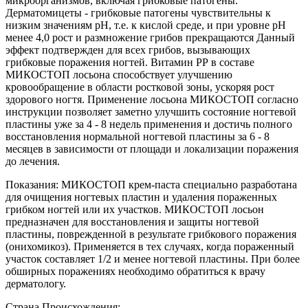
микроорганизмов, включая грибковые патогены.
Дерматомицеты - грибковые патогены чувствительны к
низким значениям рН, т.е. к кислой среде, и при уровне рН
менее 4,0 рост и размножение грибов прекращаются Данный
эффект подтвержден для всех грибов, вызывающих
грибковые поражения ногтей. Витамин РР в составе
МИКОСТОП лосьона способствует улучшению
кровообращение в области ростковой зоны, ускоряя рост
здорового ногтя. Применение лосьона МИКОСТОП согласно
инструкции позволяет заметно улучшить состояние ногтевой
пластины уже за 4 - 8 недель применения и достичь полного
восстановления нормальной ногтевой пластины за 6 - 8
месяцев в зависимости от площади и локализации поражения
до лечения.
Показания: МИКОСТОП крем-паста специально разработана
для очищения ногтевых пластин и удаления пораженных
грибком ногтей или их участков. МИКОСТОП лосьон
предназначен для восстановления и защиты ногтевой
пластины, поврежденной в результате грибкового поражения
(онихомикоз). Применяется в тех случаях, когда пораженный
участок составляет 1/2 и менее ногтевой пластины. При более
обширных поражениях необходимо обратиться к врачу
дерматологу.
Страна Происхождения: