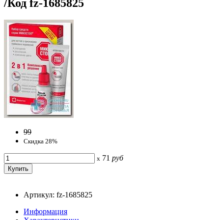
/Код fz-1685825
99
Скидка 28%
71
руб
x
Артикул: fz-1685825
Информация