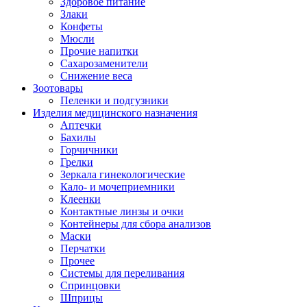
Здоровое питание
Злаки
Конфеты
Мюсли
Прочие напитки
Сахарозаменители
Снижение веса
Зоотовары
Пеленки и подгузники
Изделия медицинского назначения
Аптечки
Бахилы
Горчичники
Грелки
Зеркала гинекологические
Кало- и мочеприемники
Клеенки
Контактные линзы и очки
Контейнеры для сбора анализов
Маски
Перчатки
Прочее
Системы для переливания
Спринцовки
Шприцы