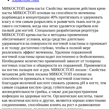
Характеристики
МИКОСТОП крем-паста: Свойства: механизм действия крем-
пасты МИКОСТОП основан на способности мочевины
(карбамида) в концентрации 40% притягивать и удерживать
влагу и тем самым разрыхлять и размягчать ткань ногтя до
такого состояния, когда она легко удаляется скребком или
пилкой для ногтей. Специально разработанная рецептура
МИКОСТОП крема-пасты и методика применения
обеспечивают условия, когда средство длительно
удерживается на поверхности ногтевой пластины и проникает
в ее толщу достаточно глубоко, чтобы в полной мере
реализовать эффект мочевины. Удаление пораженной
ногтевой пластины происходит постепенно и безболезненно.
Необходимое количество применений зависит от толщины
ногтевых пластин и обширности их поражений. Применяется
на ногтях пальцев ног и рук. МИКОСТОП лосьон : Свойства:
механизм действия лосьона МИКОСТОП основан на
способности проникать в толщу ногтевой пластины и
благодаря молочной кислоте снижать уровень рН в ногте, тем
самым создавая кислую среду, губительную для
жизнедеятельности грибка, а также для распространения
инфекции на здоровые ногти. Органические кислоты, такие
как молочная кислота и другие, являются хорошо известными
соединениями, способными влиять на рост и размножение