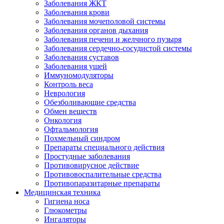
Заболевания ЖКТ
Заболевания крови
Заболевания мочеполовой системы
Заболевания органов дыхания
Заболевания печени и желчного пузыря
Заболевания сердечно-сосудистой системы
Заболевания суставов
Заболевания ушей
Иммуномодуляторы
Контроль веса
Неврология
Обезболивающие средства
Обмен веществ
Онкология
Офтальмология
Похмельный синдром
Препараты специального действия
Простудные заболевания
Противовирусное действие
Противовоспалительные средства
Противопаразитарные препараты
Медицинская техника
Гигиена носа
Глюкометры
Ингаляторы