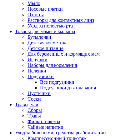
Мыло
Носовые платки
От пота
Растворы для контактных линз
Уход за полостью рта
Товары для мамы и малыша
Бутылочки
Детская косметика
Детское питание
Для беременных и кормящих мам
Игрушки
Наборы для кормления
Пеленки
Подгузники
Все подгузники
Подгузники для плавания
Пустышки
Соски
Травы, чаи
Сборы
Травы
Фильтр-пакеты
Чайные напитки
Уход за больными, средства реабилитации
Компрессионный трикотаж