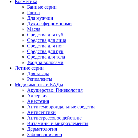
Косметика
Банные серии
Глина
Для мужчин
Духи с ферромонами
Масла
Средства для губ
Средства для лица
Средства для ног
Средства для рук
Средства для тела
Уход за волосами
Летние серии
Для загара
Репелленты
Медикаменты и БАДы
Акушерство. Гинекология
Аллергия
Анестезия
Антигеморроидальные средства
Антисептики
Антистрессовое действие
Витамины и микроэлементы
Дерматология
Заболевания вен