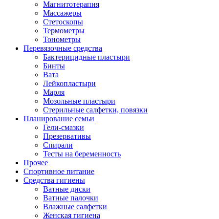
Магнитотерапия
Массажеры
Стетоскопы
Термометры
Тонометры
Перевязочные средства
Бактерицидные пластыри
Бинты
Вата
Лейкопластыри
Марля
Мозольные пластыри
Стерильные салфетки, повязки
Планирование семьи
Гели-смазки
Презервативы
Спирали
Тесты на беременность
Прочее
Спортивное питание
Средства гигиены
Ватные диски
Ватные палочки
Влажные салфетки
Женская гигиена