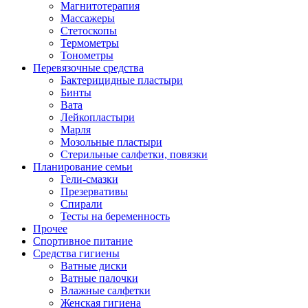
Магнитотерапия
Массажеры
Стетоскопы
Термометры
Тонометры
Перевязочные средства
Бактерицидные пластыри
Бинты
Вата
Лейкопластыри
Марля
Мозольные пластыри
Стерильные салфетки, повязки
Планирование семьи
Гели-смазки
Презервативы
Спирали
Тесты на беременность
Прочее
Спортивное питание
Средства гигиены
Ватные диски
Ватные палочки
Влажные салфетки
Женская гигиена