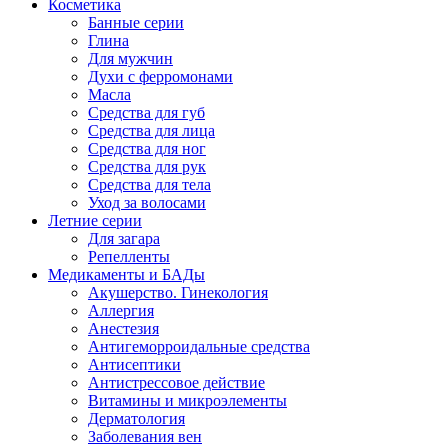
Косметика
Банные серии
Глина
Для мужчин
Духи с ферромонами
Масла
Средства для губ
Средства для лица
Средства для ног
Средства для рук
Средства для тела
Уход за волосами
Летние серии
Для загара
Репелленты
Медикаменты и БАДы
Акушерство. Гинекология
Аллергия
Анестезия
Антигеморроидальные средства
Антисептики
Антистрессовое действие
Витамины и микроэлементы
Дерматология
Заболевания вен