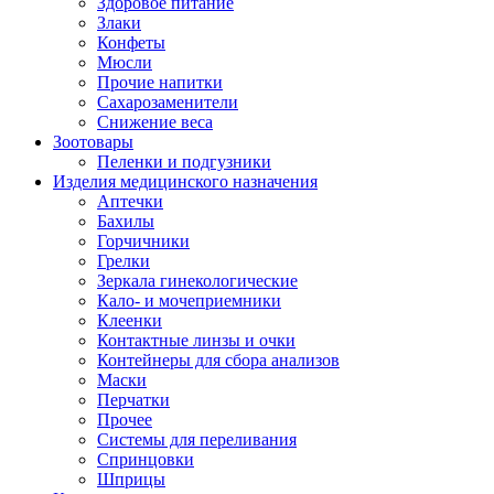
Здоровое питание
Злаки
Конфеты
Мюсли
Прочие напитки
Сахарозаменители
Снижение веса
Зоотовары
Пеленки и подгузники
Изделия медицинского назначения
Аптечки
Бахилы
Горчичники
Грелки
Зеркала гинекологические
Кало- и мочеприемники
Клеенки
Контактные линзы и очки
Контейнеры для сбора анализов
Маски
Перчатки
Прочее
Системы для переливания
Спринцовки
Шприцы