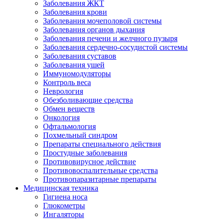
Заболевания ЖКТ
Заболевания крови
Заболевания мочеполовой системы
Заболевания органов дыхания
Заболевания печени и желчного пузыря
Заболевания сердечно-сосудистой системы
Заболевания суставов
Заболевания ушей
Иммуномодуляторы
Контроль веса
Неврология
Обезболивающие средства
Обмен веществ
Онкология
Офтальмология
Похмельный синдром
Препараты специального действия
Простудные заболевания
Противовирусное действие
Противовоспалительные средства
Противопаразитарные препараты
Медицинская техника
Гигиена носа
Глюкометры
Ингаляторы