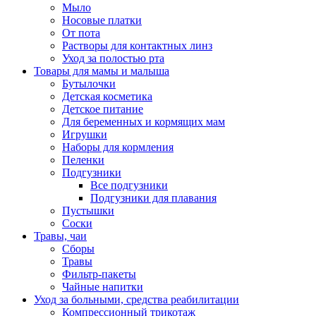
Мыло
Носовые платки
От пота
Растворы для контактных линз
Уход за полостью рта
Товары для мамы и малыша
Бутылочки
Детская косметика
Детское питание
Для беременных и кормящих мам
Игрушки
Наборы для кормления
Пеленки
Подгузники
Все подгузники
Подгузники для плавания
Пустышки
Соски
Травы, чаи
Сборы
Травы
Фильтр-пакеты
Чайные напитки
Уход за больными, средства реабилитации
Компрессионный трикотаж