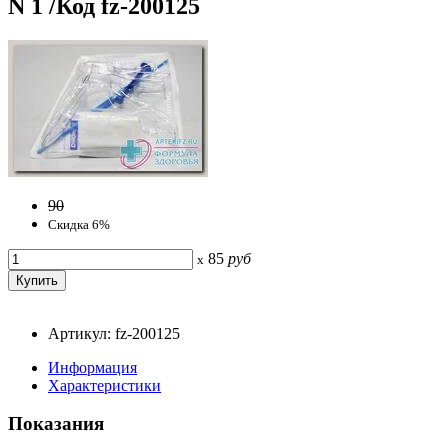
N 1 /Код fz-200125
90
Скидка 6%
85
руб
x
Артикул: fz-200125
Информация
Характеристики
Показания