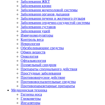
Заболевания ЖКТ
Заболевания крови
Заболевания мочеполовой системы
Заболевания органов дыхания
Заболевания печени и желчного пузыря
Заболевания сердечно-сосудистой системы
Заболевания суставов
Заболевания ушей
Иммуномодуляторы
Контроль веса
Неврология
Обезболивающие средства
Обмен веществ
Онкология
Офтальмология
Похмельный синдром
Препараты специального действия
Простудные заболевания
Противовирусное действие
Противовоспалительные средства
Противопаразитарные препараты
Медицинская техника
Гигиена носа
Глюкометры
Ингаляторы