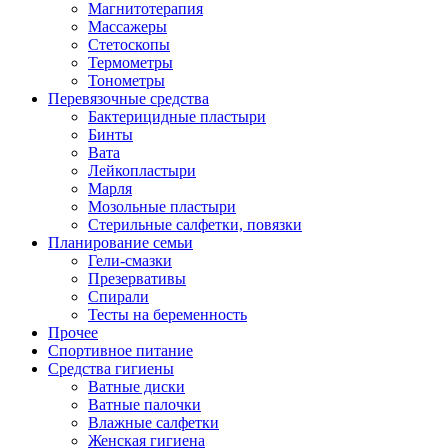
Магнитотерапия
Массажеры
Стетоскопы
Термометры
Тонометры
Перевязочные средства
Бактерицидные пластыри
Бинты
Вата
Лейкопластыри
Марля
Мозольные пластыри
Стерильные салфетки, повязки
Планирование семьи
Гели-смазки
Презервативы
Спирали
Тесты на беременность
Прочее
Спортивное питание
Средства гигиены
Ватные диски
Ватные палочки
Влажные салфетки
Женская гигиена