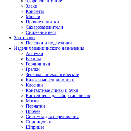
Здоровое питание
Злаки
Конфеты
Мюсли
Прочие напитки
Сахарозаменители
Снижение веса
Зоотовары
Пеленки и подгузники
Изделия медицинского назначения
Аптечки
Бахилы
Горчичники
Грелки
Зеркала гинекологические
Кало- и мочеприемники
Клеенки
Контактные линзы и очки
Контейнеры для сбора анализов
Маски
Перчатки
Прочее
Системы для переливания
Спринцовки
Шприцы