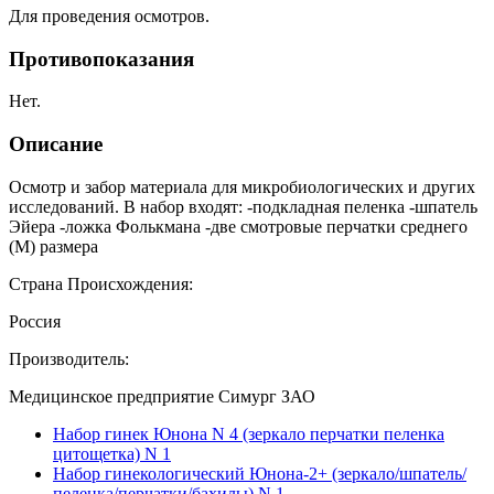
Для проведения осмотров.
Противопоказания
Нет.
Описание
Осмотр и забор материала для микробиологических и других
исследований. В набор входят: -подкладная пеленка -шпатель
Эйера -ложка Фолькмана -две смотровые перчатки среднего
(М) размера
Страна Происхождения:
Россия
Производитель:
Медицинское предприятие Симург ЗАО
Набор гинек Юнона N 4 (зеркало перчатки пеленка
цитощетка) N 1
Набор гинекологический Юнона-2+ (зеркало/шпатель/
пеленка/перчатки/бахилы) N 1