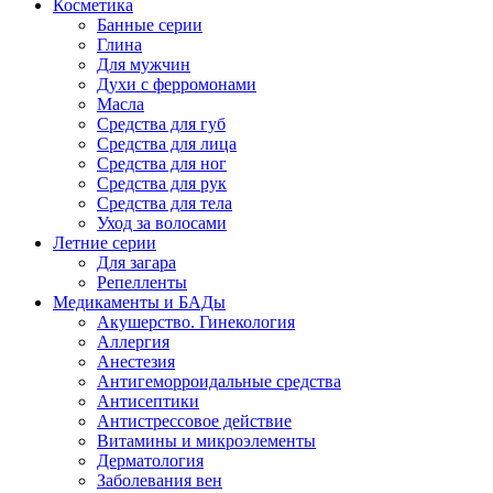
Косметика
Банные серии
Глина
Для мужчин
Духи с ферромонами
Масла
Средства для губ
Средства для лица
Средства для ног
Средства для рук
Средства для тела
Уход за волосами
Летние серии
Для загара
Репелленты
Медикаменты и БАДы
Акушерство. Гинекология
Аллергия
Анестезия
Антигеморроидальные средства
Антисептики
Антистрессовое действие
Витамины и микроэлементы
Дерматология
Заболевания вен