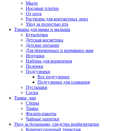
Мыло
Носовые платки
От пота
Растворы для контактных линз
Уход за полостью рта
Товары для мамы и малыша
Бутылочки
Детская косметика
Детское питание
Для беременных и кормящих мам
Игрушки
Наборы для кормления
Пеленки
Подгузники
Все подгузники
Подгузники для плавания
Пустышки
Соски
Травы, чаи
Сборы
Травы
Фильтр-пакеты
Чайные напитки
Уход за больными, средства реабилитации
Компрессионный трикотаж