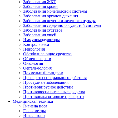
Заболевания ЖКТ
Заболевания крови
Заболевания мочеполовой системы
Заболевания органов дыхания
Заболевания печени и желчного пузыря
Заболевания сердечно-сосудистой системы
Заболевания суставов
Заболевания ушей
Иммуномодуляторы
Контроль веса
Неврология
Обезболивающие средства
Обмен веществ
Онкология
Офтальмология
Похмельный синдром
Препараты специального действия
Простудные заболевания
Противовирусное действие
Противовоспалительные средства
Противопаразитарные препараты
Медицинская техника
Гигиена носа
Глюкометры
Ингаляторы