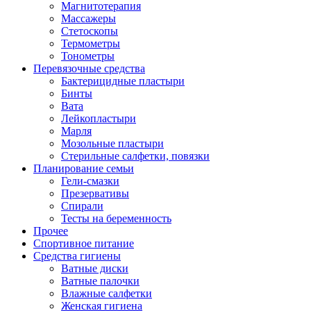
Магнитотерапия
Массажеры
Стетоскопы
Термометры
Тонометры
Перевязочные средства
Бактерицидные пластыри
Бинты
Вата
Лейкопластыри
Марля
Мозольные пластыри
Стерильные салфетки, повязки
Планирование семьи
Гели-смазки
Презервативы
Спирали
Тесты на беременность
Прочее
Спортивное питание
Средства гигиены
Ватные диски
Ватные палочки
Влажные салфетки
Женская гигиена