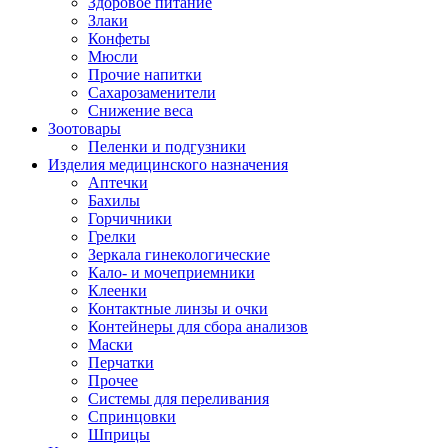
Здоровое питание
Злаки
Конфеты
Мюсли
Прочие напитки
Сахарозаменители
Снижение веса
Зоотовары
Пеленки и подгузники
Изделия медицинского назначения
Аптечки
Бахилы
Горчичники
Грелки
Зеркала гинекологические
Кало- и мочеприемники
Клеенки
Контактные линзы и очки
Контейнеры для сбора анализов
Маски
Перчатки
Прочее
Системы для переливания
Спринцовки
Шприцы