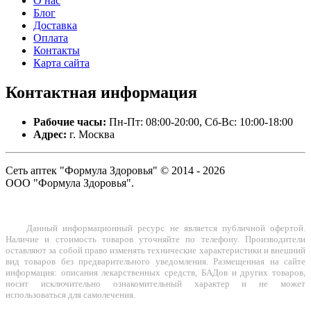
О нас
Блог
Доставка
Оплата
Контакты
Карта сайта
Контактная
информация
Рабочие часы:
Пн-Пт: 08:00-20:00, Сб-Вс: 10:00-18:00
Адрес:
г. Москва
Сеть аптек "Формула Здоровья" © 2014 - 2026
ООО "Формула Здоровья".
Данный информационный ресурс не является публичной офертой.
Наличие и стоимость товаров уточняйте по телефону. Производители
оставляют за собой право изменять технические характеристики и внешний
вид товаров без предварительного уведомления. Размещенная на сайте
информация: описания лекарственных средств, БАДов и других товаров,
носит исключительно ознакомительный характер и не может
использоваться для самолечения.