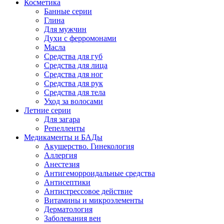
Косметика
Банные серии
Глина
Для мужчин
Духи с ферромонами
Масла
Средства для губ
Средства для лица
Средства для ног
Средства для рук
Средства для тела
Уход за волосами
Летние серии
Для загара
Репелленты
Медикаменты и БАДы
Акушерство. Гинекология
Аллергия
Анестезия
Антигеморроидальные средства
Антисептики
Антистрессовое действие
Витамины и микроэлементы
Дерматология
Заболевания вен