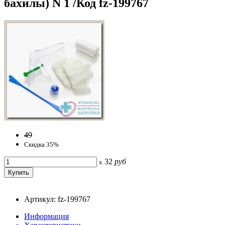
бахилы) N 1 /Код fz-199767
49
Скидка 35%
32
руб
x
Артикул: fz-199767
Информация