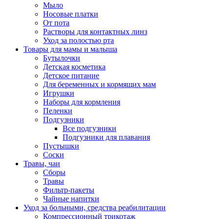
Мыло
Носовые платки
От пота
Растворы для контактных линз
Уход за полостью рта
Товары для мамы и малыша
Бутылочки
Детская косметика
Детское питание
Для беременных и кормящих мам
Игрушки
Наборы для кормления
Пеленки
Подгузники
Все подгузники
Подгузники для плавания
Пустышки
Соски
Травы, чаи
Сборы
Травы
Фильтр-пакеты
Чайные напитки
Уход за больными, средства реабилитации
Компрессионный трикотаж